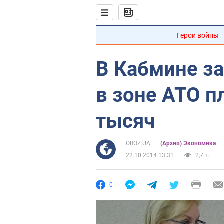
Герои войны
В Кабмине за
в зоне АТО п
тысяч
OBOZ.UA
(Архив) Экономика
22.10.2014 13:31
2,7 т.
0