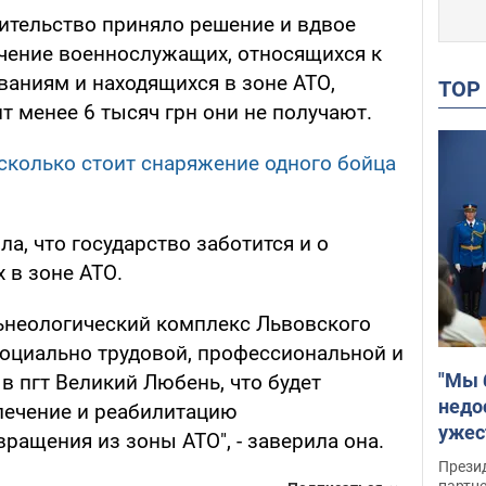
ительство приняло решение и вдвое
чение военнослужащих, относящихся к
аниям и находящихся в зоне АТО,
TO
 менее 6 тысяч грн они не получают.
 сколько стоит снаряжение одного бойца
а, что государство заботится и о
 в зоне АТО.
льнеологический комплекс Львовского
оциально трудовой, профессиональной и
"Мы 
в пгт Великий Любень, что будет
недо
 лечение и реабилитацию
ужес
ащения из зоны АТО", - заверила она.
Росс
Прези
партн