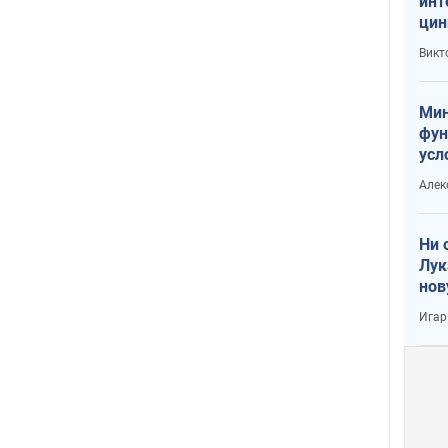
инт
цин
или
Викт
Тра
Мин
фун
усл
вое
Алек
Ни 
Лук
нов
Игар