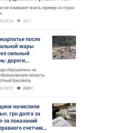
ицей
е не помешает взять пример со стран
ы
2,0 т.
26 05:10
икарпатье после
альной жары
ел сильный
нь: дороги
ратились в реки.
ода обрушилась на
о
-Франковскую область
ортный Буковель
24,0 т.
26 09:27
ине начислили
ыс. грн долга за
из-за показаний
правного счетчика: