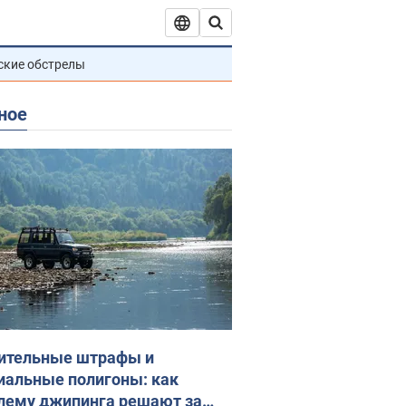
ские обстрелы
ное
ительные штрафы и
иальные полигоны: как
лему джипинга решают за