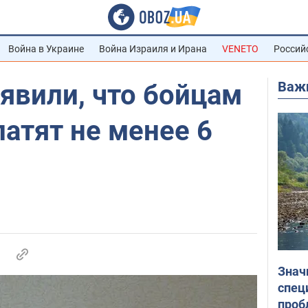
Война в Украине
Война Израиля и Ирана
VENETO
Россий
Важ
явили, что бойцам
латят не менее 6
Знач
спец
проб