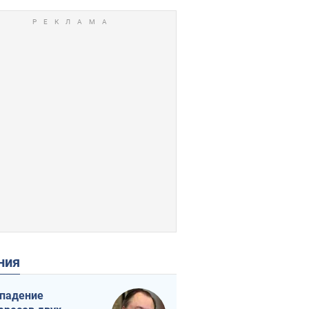
ения
падение