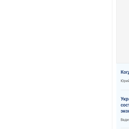
Ког
Юрий
Укр
сос
эко
Ест
Вади
тун