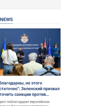
P NEWS
благодарны, но этого
статочно": Зеленский призвал
точить санкции против
ии
дент поблагодарил европейских
еров за финансовую поддержку