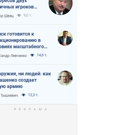
ересов двух
ичных игроков
 тайный план
9,0 т.
ор Швец
мпа и Путина?
ск готовится к
кционированию в
овиях масштабного
нного кризиса
14,6 т.
сандр Левченко
оружия, ни людей: как
ашенко создает
ую армию
12,3 т.
 Тышкевич