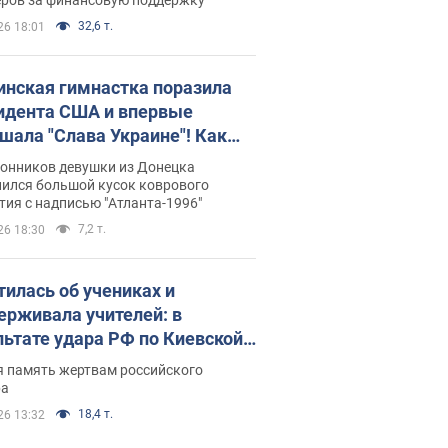
32,6 т.
26 18:01
инская гимнастка поразила
идента США и впервые
шала "Слава Украине"! Как
илась судьба Подкопаевой,
лонников девушки из Донецка
рая 30 лет назад завоевала
нился большой кусок коврового
ия с надписью "Атланта-1996"
ото" Олимпиады
7,2 т.
26 18:30
тилась об учениках и
ерживала учителей: в
льтате удара РФ по Киевской
сти погибли директор
я память жертвам российского
ского лицея, её муж и внук
ра
18,4 т.
26 13:32