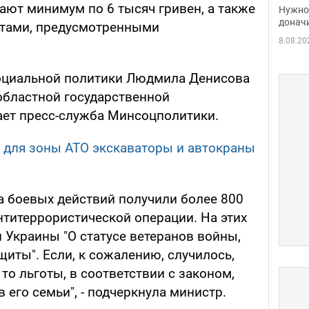
судь
ают минимум по 6 тысяч гривен, а также
Нужно 
неож
донач
отами, предусмотренными
8.08.20
социальной политики Людмила Денисова
областной государственной
ет пресс-служба Минсоцполитики.
 для зоны АТО экскаваторы и автокраны
ка боевых действий получили более 800
нтитеррористической операции. На этих
 Украины "О статусе ветеранов войны,
щиты". Если, к сожалению, случилось,
то льготы, в соответствии с законом,
 его семьи", - подчеркнула министр.