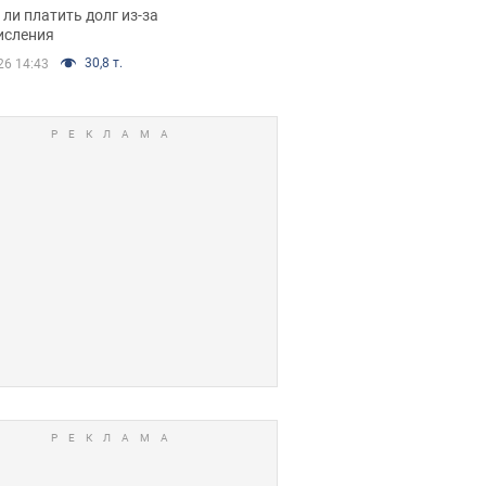
я вынес
ли платить долг из-за
иданное решение
исления
30,8 т.
26 14:43