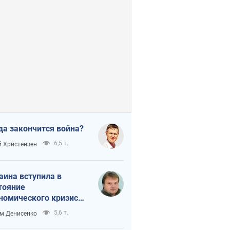
да закончится война?
6,5 т.
 Христензен
аина вступила в
тояние
номического кризиса.
ь ли свет в конце
5,6 т.
м Денисенко
неля?