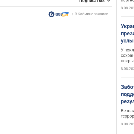
Подписаться
8.08.20
В Кабмине заявили ...
Укра
през
услы
слож
У пок
кото
сохра
покрыт
"зол
8.08.20
Забо
подд
резу
обла
Вечна
киев
терро
8.08.20