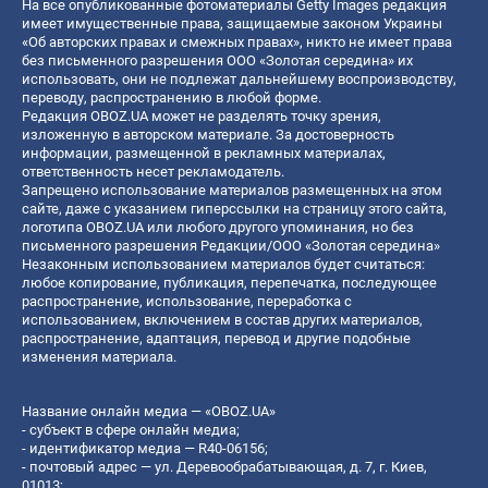
На все опубликованные фотоматериалы Getty Images редакция
имеет имущественные права, защищаемые законом Украины
«Об авторских правах и смежных правах», никто не имеет права
без письменного разрешения ООО «Золотая середина» их
использовать, они не подлежат дальнейшему воспроизводству,
переводу, распространению в любой форме.
Редакция OBOZ.UA может не разделять точку зрения,
изложенную в авторском материале. За достоверность
информации, размещенной в рекламных материалах,
ответственность несет рекламодатель.
Запрещено использование материалов размещенных на этом
сайте, даже с указанием гиперссылки на страницу этого сайта,
логотипа OBOZ.UA или любого другого упоминания, но без
письменного разрешения Редакции/ООО «Золотая середина»
Незаконным использованием материалов будет считаться:
любое копирование, публикация, перепечатка, последующее
распространение, использование, переработка с
использованием, включением в состав других материалов,
распространение, адаптация, перевод и другие подобные
изменения материала.
Название онлайн медиа — «OBOZ.UA»
- субъект в сфере онлайн медиа;
- идентификатор медиа — R40-06156;
- почтовый адрес — ул. Деревообрабатывающая, д. 7, г. Киев,
01013;