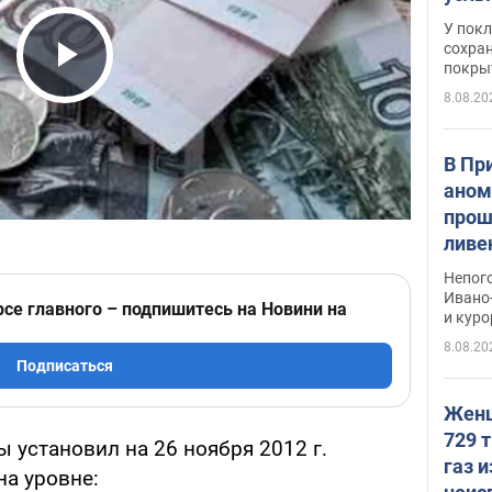
слож
У пок
кото
сохра
покрыт
"зол
Play Video
8.08.20
В Пр
аном
прош
ливе
прев
Непог
Виде
Ивано
рсе главного – подпишитесь на Новини на
и кур
8.08.20
Подписаться
Женщ
729 т
 установил на 26 ноября 2012 г.
газ 
а уровне: