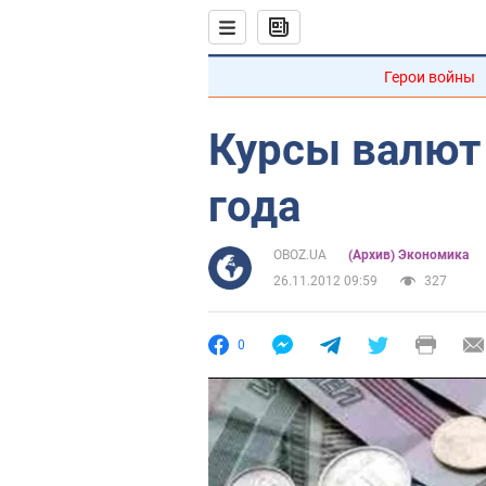
Герои войны
Курсы валют 
года
OBOZ.UA
(Архив) Экономика
26.11.2012 09:59
327
0