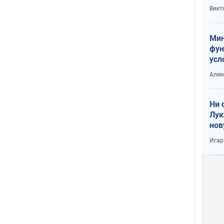
или
Викт
Тра
Мин
фун
усл
вое
Алек
Ни 
Лук
нов
Игар