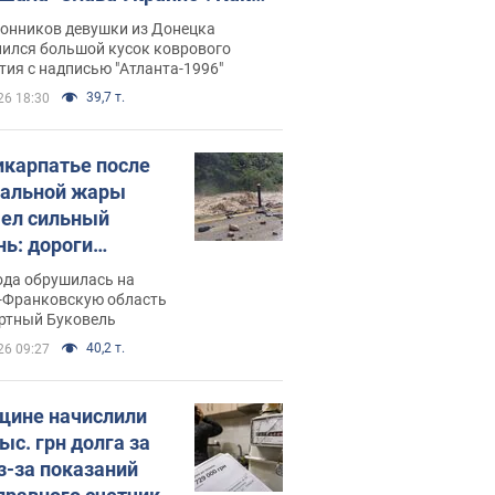
илась судьба Подкопаевой,
лонников девушки из Донецка
рая 30 лет назад завоевала
нился большой кусок коврового
ия с надписью "Атланта-1996"
ото" Олимпиады
39,7 т.
26 18:30
икарпатье после
альной жары
ел сильный
нь: дороги
ратились в реки.
ода обрушилась на
о
-Франковскую область
ортный Буковель
40,2 т.
26 09:27
ине начислили
ыс. грн долга за
из-за показаний