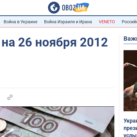
Война в Украине
Война Израиля и Ирана
VENETO
Россий
Важ
на 26 ноября 2012
Укра
през
услы