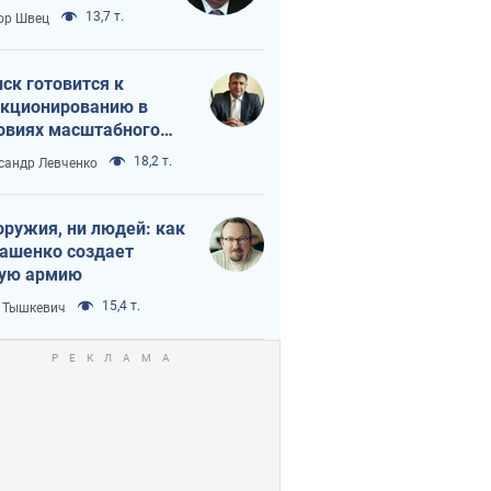
 тайный план
13,7 т.
ор Швец
мпа и Путина?
ск готовится к
кционированию в
овиях масштабного
нного кризиса
18,2 т.
сандр Левченко
оружия, ни людей: как
ашенко создает
ую армию
15,4 т.
 Тышкевич