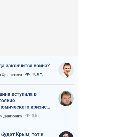
да закончится война?
10,8 т.
 Христензен
аина вступила в
тояние
номического кризиса.
ь ли свет в конце
8,6 т.
м Денисенко
неля?
 будет Крым, тот и