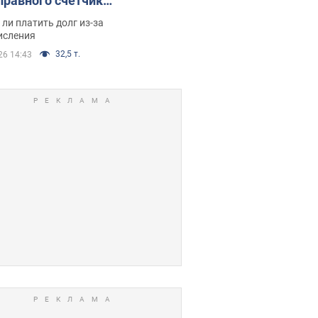
правного счетчика:
я вынес
ли платить долг из-за
иданное решение
исления
32,5 т.
26 14:43