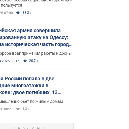
е поселился
 пользуется
33,3 т.
26 07:00
ийская армия совершила
ированную атаку на Одессу:
ла историческая часть города,
 пострадавшие. Фото и видео
ррора враг применил ракеты и дроны
20,7 т.
8.2026 09:16
я России попала в две
дние многоэтажки в
кове: двое погибших, 13
радавших
умышленно бьет по жилым домам
1,3 т.
26 08:21