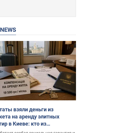
P NEWS
таты взяли деньги из
ета на аренду элитных
ир в Киеве: кто из
аментариев просил средства
ботает особая социальная гарантия и