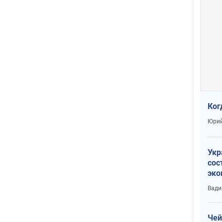
Ког
Юрий
Укр
сос
эко
Ест
Вади
тун
Чей