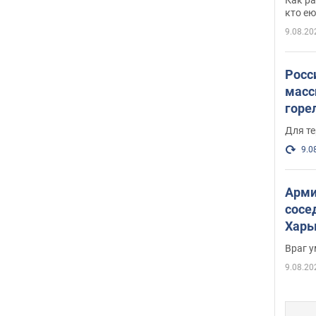
и гд
кто ею
9.08.20
Росс
масс
горе
есть
Для те
9.0
Арми
сосе
Харь
пост
Враг 
9.08.20