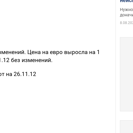
неис
судь
Нужно 
неож
донач
8.08.20
зменений. Цена на евро выросла на 1
1.12 без изменений.
 на 26.11.12