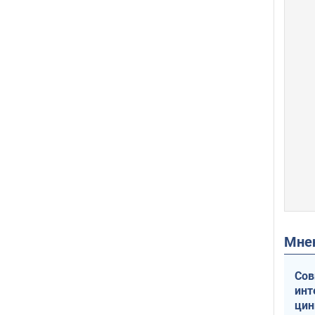
Мн
Сов
инт
цин