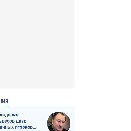
ения
падение
ересов двух
ичных игроков