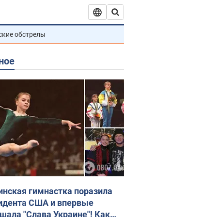
ские обстрелы
ное
инская гимнастка поразила
идента США и впервые
шала "Слава Украине"! Как