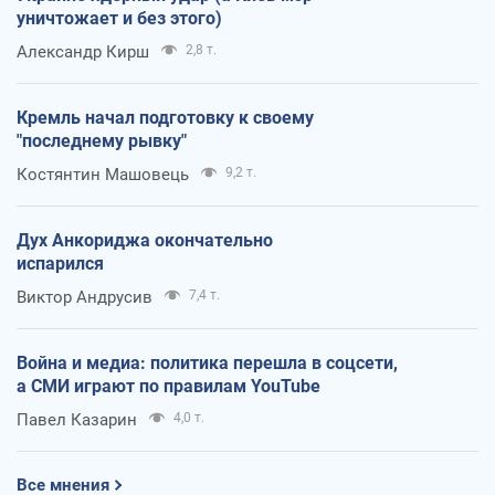
уничтожает и без этого)
Александр Кирш
2,8 т.
Кремль начал подготовку к своему
"последнему рывку"
Костянтин Машовець
9,2 т.
Дух Анкориджа окончательно
испарился
Виктор Андрусив
7,4 т.
Война и медиа: политика перешла в соцсети,
а СМИ играют по правилам YouTube
Павел Казарин
4,0 т.
Все мнения