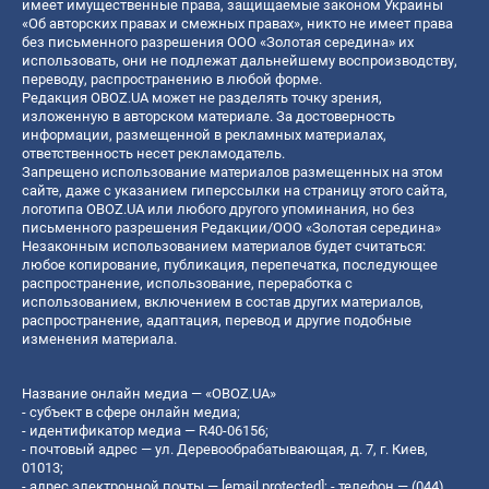
имеет имущественные права, защищаемые законом Украины
«Об авторских правах и смежных правах», никто не имеет права
без письменного разрешения ООО «Золотая середина» их
использовать, они не подлежат дальнейшему воспроизводству,
переводу, распространению в любой форме.
Редакция OBOZ.UA может не разделять точку зрения,
изложенную в авторском материале. За достоверность
информации, размещенной в рекламных материалах,
ответственность несет рекламодатель.
Запрещено использование материалов размещенных на этом
сайте, даже с указанием гиперссылки на страницу этого сайта,
логотипа OBOZ.UA или любого другого упоминания, но без
письменного разрешения Редакции/ООО «Золотая середина»
Незаконным использованием материалов будет считаться:
любое копирование, публикация, перепечатка, последующее
распространение, использование, переработка с
использованием, включением в состав других материалов,
распространение, адаптация, перевод и другие подобные
изменения материала.
Название онлайн медиа — «OBOZ.UA»
- субъект в сфере онлайн медиа;
- идентификатор медиа — R40-06156;
- почтовый адрес — ул. Деревообрабатывающая, д. 7, г. Киев,
01013;
- адрес электронной почты —
[email protected]
; - телефон — (044)