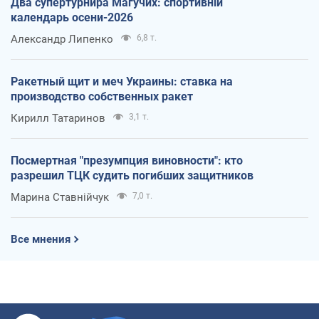
Два супертурнира Магучих: спортивній
календарь осени-2026
Александр Липенко
6,8 т.
Ракетный щит и меч Украины: ставка на
производство собственных ракет
Кирилл Татаринов
3,1 т.
Посмертная "презумпция виновности": кто
разрешил ТЦК судить погибших защитников
Марина Ставнійчук
7,0 т.
Все мнения