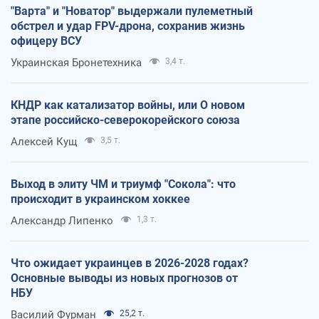
"Варта" и "Новатор" выдержали пулеметный
обстрел и удар FPV-дрона, сохранив жизнь
офицеру ВСУ
Украинская Бронетехника
3,4 т.
КНДР как катализатор войны, или О новом
этапе российско-северокорейского союза
Алексей Кущ
3,5 т.
Выход в элиту ЧМ и триумф "Сокола": что
происходит в украинском хоккее
Александр Липенко
1,3 т.
Что ожидает украинцев в 2026-2028 годах?
Основные выводы из новых прогнозов от
НБУ
Василий Фурман
25,2 т.