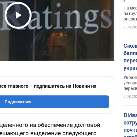
марш
На ме
адми
патрул
опера
Виде
Play Video
7.08.20
Скол
балл
пере
укра
июле
Украи
назв
услови
рсе главного – подпишитесь на Новини на
перех
7.08.20
Подписаться
В Ив
сотр
целенного на обеспечение долговой
почт
зрешающего выделение следующего