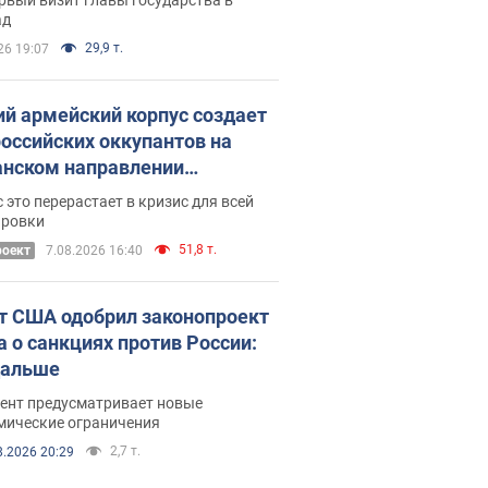
ад
29,9 т.
26 19:07
ий армейский корпус создает
российских оккупантов на
нском направлении
ический дискомфорт: как это
 это перерастает в кризис для всей
ось
ировки
51,8 т.
роект
7.08.2026 16:40
т США одобрил законопроект
а о санкциях против России:
дальше
ент предусматривает новые
мические ограничения
2,7 т.
8.2026 20:29