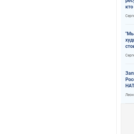
рес
кто
дик
Серг
"Мы
худ
сто
отч
Серг
рак
Зап
Рос
НАТ
Леон