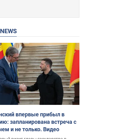
P NEWS
нский впервые прибыл в
ию: запланирована встреча с
чем и не только. Видео
рвый визит главы государства в