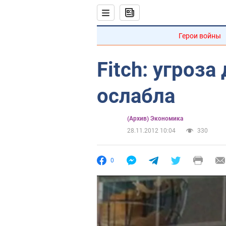
Герои войны
Fitch: угроз
ослабла
(Архив) Экономика
28.11.2012 10:04
330
0