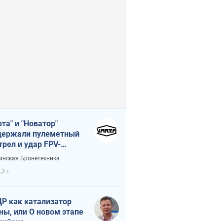
рта" и "Новатор"
ержали пулеметный
трел и удар FPV-
на, сохранив жизнь
инская Бронетехника
церу ВСУ
,3 т.
Р как катализатор
ны, или О новом этапе