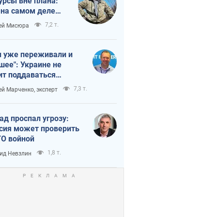
урсы вне плана:
 на самом деле
тует темп войны
7,2 т.
ей Мисюра
 уже переживали и
шее": Украине не
ит поддаваться
аянию из-за
7,3 т.
ей Марченко, эксперт
етного террора
ад проспал угрозу:
сия может проверить
О войной
1,8 т.
ид Невзлин