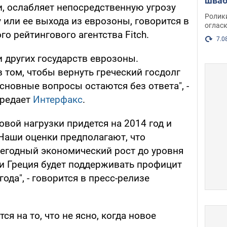
шваб
 ослабляет непосредственную угрозу
нака
Ролик
 или ее выхода из еврозоны, говорится в
огласк
о рейтингового агентства Fitch.
7.0
и других государств еврозоны.
 том, чтобы вернуть греческий госдолг
основные вопросы остаются без ответа", -
ередает
Интерфакс
.
говой нагрузки придется на 2014 год и
"Наши оценки предполагают, что
егодный экономический рост до уровня
, и Греция будет поддерживать профицит
ода", - говорится в пресс-релизе
ся на то, что не ясно, когда новое