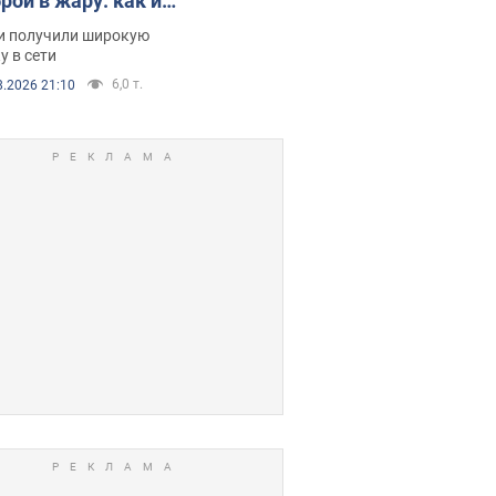
рой в жару: как их
зали. Видео
и получили широкую
у в сети
6,0 т.
8.2026 21:10