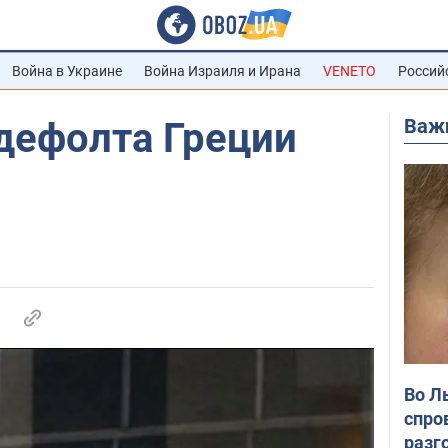
Война в Украине
Война Израиля и Ирана
VENETO
Россий
Важ
а дефолта Греции
Во Л
спро
разг