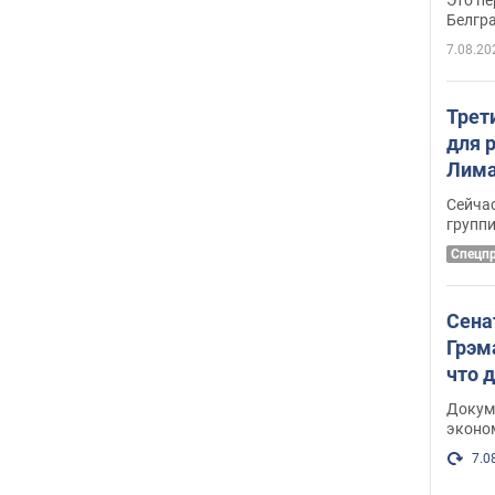
Белгр
7.08.20
Трет
для 
Лима
крит
Сейчас
удал
групп
Спецп
Сена
Грэм
что 
Докум
эконо
7.0