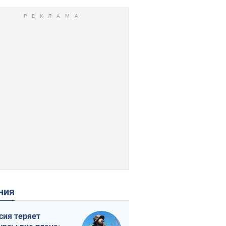
ения
сия теряет