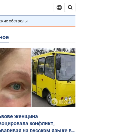
ские обстрелы
ное
ьвове женщина
воцировала конфликт,
оваривая на русском языке в