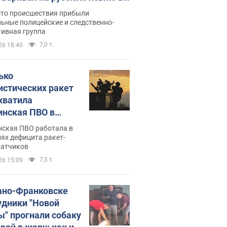
рутке: полиция составила
сто происшествия прибыли
нистративный протокол.
ьные полицейские и следственно-
тивная группа
о
7,0 т.
26 18:40
ько
истических ракет
хватила
инская ПВО в
: в Минобороны
нская ПВО работала в
али цифру
ях дефицита ракет-
ватчиков
7,5 т.
26 15:09
ано-Франковске
удники "Новой
ы" прогнали собаку