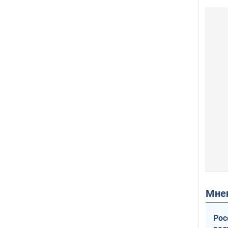
Мн
Рос