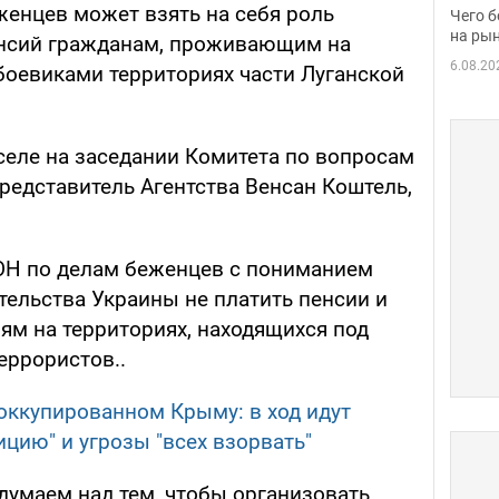
вака
женцев может взять на себя роль
Чего б
на рын
енсий гражданам, проживающим на
6.08.20
оевиками территориях части Луганской
селе на заседании Комитета по вопросам
редставитель Агентства Венсан Коштель,
ООН по делам беженцев с пониманием
тельства Украины не платить пенсии и
м на территориях, находящихся под
еррористов..
 оккупированном Крыму: в ход идут
ицию" и угрозы "всех взорвать"
думаем над тем, чтобы организовать