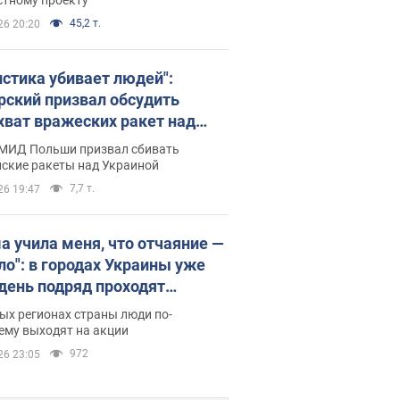
45,2 т.
26 20:20
истика убивает людей":
рский призвал обсудить
хват вражеских ракет над
иной
 МИД Польши призвал сбивать
йские ракеты над Украиной
7,7 т.
26 19:47
а учила меня, что отчаяние —
зло": в городах Украины уже
 день подряд проходят
овые митинги за
ых регионах страны люди по-
ращение Федорова. Фото и
ему выходят на акции
о
972
26 23:05