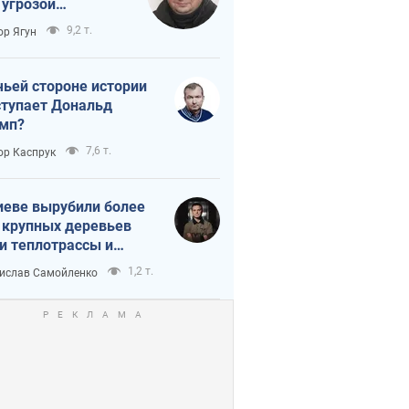
 угрозой
тическая
9,2 т.
ор Ягун
истика
чьей стороне истории
тупает Дональд
мп?
7,6 т.
ор Каспрук
иеве вырубили более
 крупных деревьев
и теплотрассы и
реки Генплану
1,2 т.
ислав Самойленко