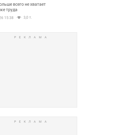
нсии
ольше всего не хватает
ке труда
3,0 т.
26 15:38