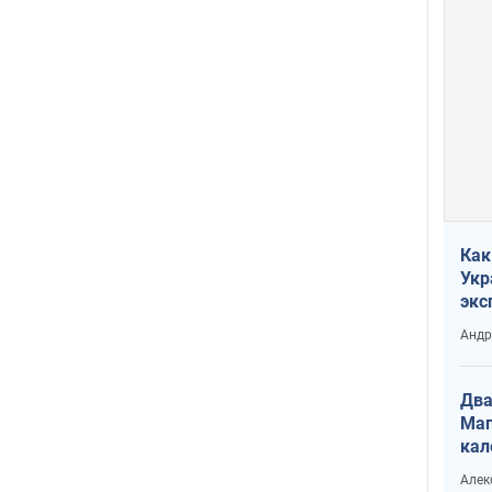
Как
Укр
экс
неф
Андр
Два
Маг
кал
Алек