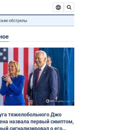
ские обстрелы
ное
уга тяжелобольного Джо
ена назвала первый симптом,
рый сигнализировал о его