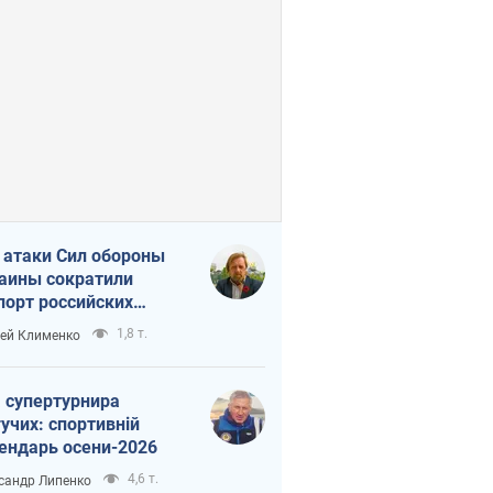
 атаки Сил обороны
аины сократили
порт российских
тепродуктов
1,8 т.
ей Клименко
 супертурнира
учих: спортивній
ендарь осени-2026
4,6 т.
сандр Липенко