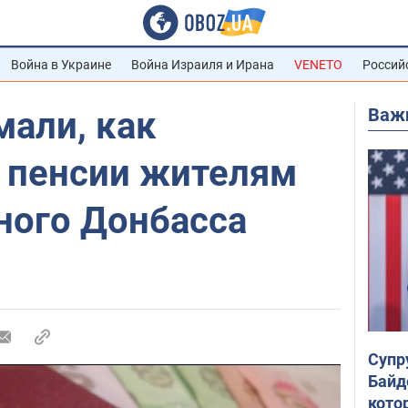
Война в Украине
Война Израиля и Ирана
VENETO
Россий
Важ
мали, как
 пенсии жителям
ного Донбасса
Супр
Байд
кото