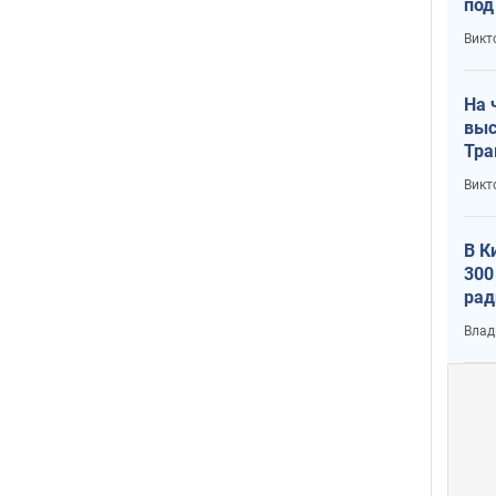
под
кри
Викт
лог
На 
выс
Тра
Викт
В К
300
рад
воп
Влад