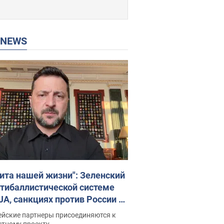
P NEWS
ита нашей жизни": Зеленский
нтибаллистической системе
JA, санкциях против России и
ержке аграриев. Видео
ейские партнеры присоединяются к
стному проекту