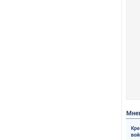
Мн
Кре
вой