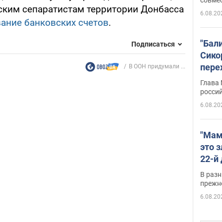
ским сепаратистам территории Донбасса
6.08.20
ание банковских счетов
.
"Бал
Подписаться
Сико
пере
В ООН придумали ...
Укра
Глава
росси
6.08.20
"Мам
это 
22-й
масс
В разн
возв
прежн
виде
6.08.20