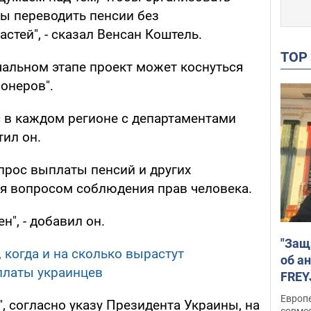
бы переводить пенсии без
стей", - сказал Венсан Коштель.
TO
чальном этапе проект может коснуться
онеров".
 в каждом регионе с департаментами
тил он.
прос выплаты пенсий и других
я вопросом соблюдения прав человека.
", - добавил он.
"Защ
 когда и на сколько вырастут
об а
платы украинцев
FREY
подд
Европ
, согласно указу Президента Украины, на
совме