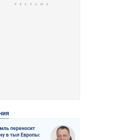
ения
мль переносит
ну в тыл Европы: