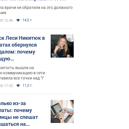
ессивном" раке
а врачи не обратили на это должного
ния
14,5 т.
26 12:46
ск Леси Никитюк в
атах обернулся
далом: почему
ущую
раведливо
нитость вышла на
йтили
ю коммуникацию в сети
тавила все точки над "i"
11,3 т.
26 17:32
олько из-за
латы: почему
инцы не спешат
ашаться на