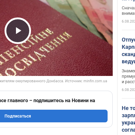
"агр
Сначал
внима
6.08.20
Play Video
Отпу
Карп
скан
вед
несп
Знаме
захе
пряму
и расс
6.08.20
рсе главного – подпишитесь на Новини на
Не т
зарп
Подписаться
укра
согл