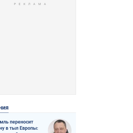
ения
мль переносит
ну в тыл Европы: