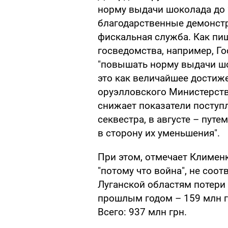
норму выдачи шоколада до 
благодарственные демонстр
фискальная служба. Как пиш
госведомства, например, Г
"повышать норму выдачи шо
это как величайшее достиж
оруэлловского Министерств
снижает показатели поступл
секвестра, в августе – пут
в сторону их уменьшения".
При этом, отмечает Климен
"потому что война", не соот
Луганской областям потери 
прошлым годом – 159 млн г
Всего: 937 млн грн.