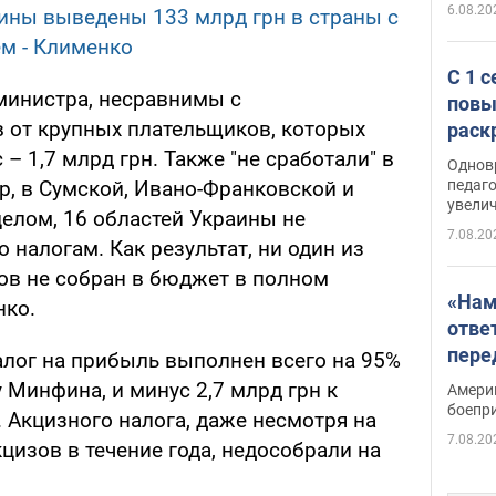
6.08.20
аины выведены 133 млрд грн в страны с
м - Клименко
С 1 
министра, несравнимы с
повы
 от крупных плательщиков, которых
раск
– 1,7 млрд грн. Также "не сработали" в
Однов
педаг
р, в Сумской, Ивано-Франковской и
увелич
целом, 16 областей Украины не
7.08.20
 налогам. Как результат, ни один из
в не собран в бюджет в полном
«Нам
нко.
отве
пере
алог на прибыль выполнен всего на 95%
Patri
у Минфина, и минус 2,7 млрд грн к
Амери
боепр
 Акцизного налога, даже несмотря на
7.08.20
изов в течение года, недособрали на