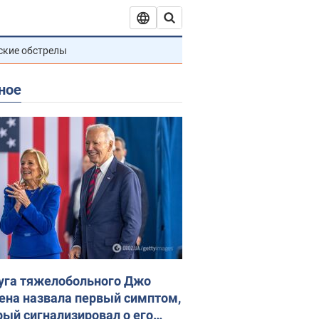
ские обстрелы
ное
уга тяжелобольного Джо
ена назвала первый симптом,
рый сигнализировал о его