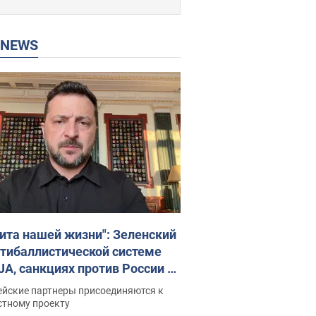
P NEWS
ита нашей жизни": Зеленский
нтибаллистической системе
JA, санкциях против России и
ержке аграриев. Видео
ейские партнеры присоединяются к
стному проекту