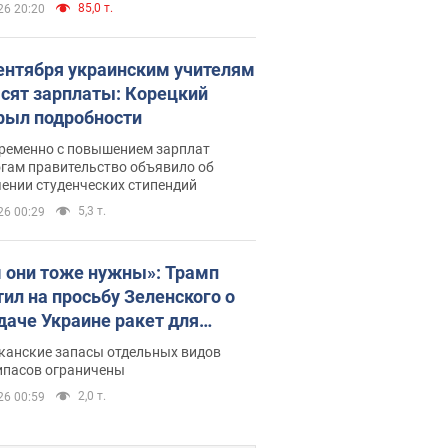
85,0 т.
26 20:20
сентября украинским учителям
сят зарплаты: Корецкий
рыл подробности
ременно с повышением зарплат
огам правительство объявило об
ении студенческих стипендий
5,3 т.
26 00:29
 они тоже нужны»: Трамп
тил на просьбу Зеленского о
даче Украине ракет для
ot
канские запасы отдельных видов
ипасов ограничены
2,0 т.
26 00:59