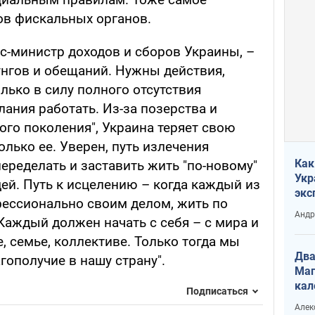
ов фискальных органов.
с-министр доходов и сборов Украины, –
унгов и обещаний. Нужны действия,
олько в силу полного отсутствия
ания работать. Из-за позерства и
ого поколения", Украина теряет свою
олько ее. Уверен, путь излечения
Как
переделать и заставить жить "по-новому"
Укр
дей. Путь к исцелению – когда каждый из
экс
фессионально своим делом, жить по
неф
Андр
Каждый должен начать с себя – с мира и
, семье, коллективе. Только тогда мы
Два
ополучие в нашу страну".
Маг
кал
Подписаться
Алек