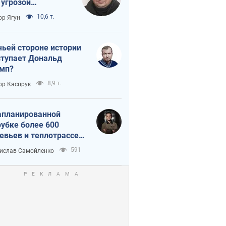
 угрозой
тическая
10,6 т.
ор Ягун
истика
чьей стороне истории
тупает Дональд
мп?
8,9 т.
ор Каспрук
апланированной
убке более 600
евьев и теплотрассе:
 происходит на
591
ислав Самойленко
емках в Киеве