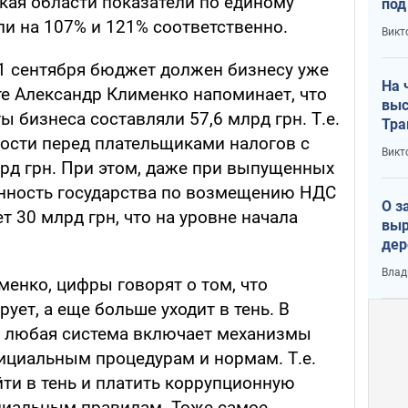
кая области показатели по единому
под
кри
ли на 107% и 121% соответственно.
Викт
лог
а 1 сентября бюджет должен бизнесу уже
На 
сте Александр Клименко напоминает, что
выс
ы бизнеса составляли 57,6 млрд грн. Т.е.
Тра
ости перед плательщиками налогов с
Викт
лрд грн. При этом, даже при выпущенных
енность государства по возмещению НДС
О з
т 30 млрд грн, что на уровне начала
выр
дер
что
Влад
Тер
енко, цифры говорят о том, что
ует, а еще больше уходит в тень. В
и любая система включает механизмы
ициальным процедурам и нормам. Т.е.
ти в тень и платить коррупционную
ициальным правилам. Тоже самое