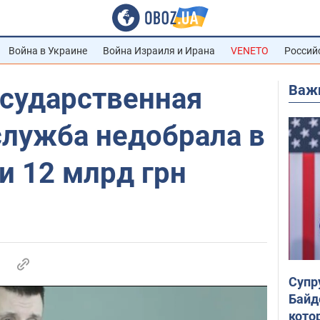
Война в Украине
Война Израиля и Ирана
VENETO
Россий
Важ
осударственная
служба недобрала в
и 12 млрд грн
Супр
Байд
кото