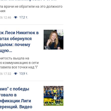
ессивном" раке
а врачи не обратили на это должного
ния
17,2 т.
26 12:46
ск Леси Никитюк в
атах обернулся
далом: почему
ущую
раведливо
нитость вышла на
йтили
ю коммуникацию в сети
тавила все точки над "i"
13,9 т.
26 17:32
амо" с победы
товало в
ификации Лиги
еренций. Видео