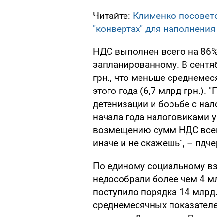
Читайте:
Клименко посовето
"конвертах" для наполнени
НДС выполнен всего на 86% 
запланированному. В сентяб
грн., что меньше среднемеся
этого года (6,7 млрд грн.). 
детенизации и борьбе с нал
начала года налоговиками 
возмещению сумм НДС всего
иначе и не скажешь", – пдч
По единому социальному вз
недособрали более чем 4 мл
поступило порядка 14 млрд. 
среднемесячных показателей