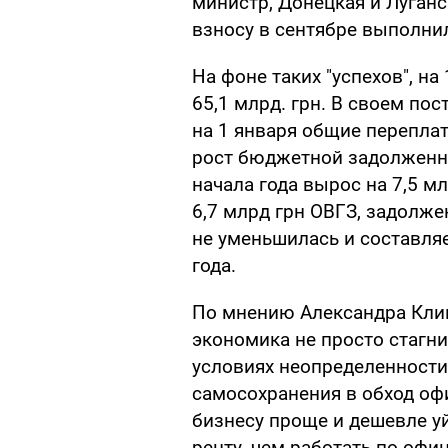
министр, Донецкая и Луганс
взносу в сентябре выполни
На фоне таких "успехов", н
65,1 млрд. грн. В своем по
на 1 января общие переплат
рост бюджетной задолженн
начала года вырос на 7,5 м
6,7 млрд грн ОВГЗ, задолж
не уменьшилась и составляе
года.
По мнению Александра Клим
экономика не просто стагнир
условиях неопределенност
самосохранения в обход оф
бизнесу проще и дешевле уй
ренту, чем работать по оф