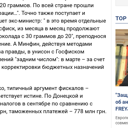
20 граммов. По всей стране прошли
ации…". Точно также поступает и
TO
ет экс-министр: " в это время отдельные
осфиск, из месяца в месяц продолжают
колада с 30 граммов до 20", преподнося
ение. А Минфин, действуя методами
а правды, в унисон с Госфиском
ений "задним числом": в марте – за счет
ем корректировки бюджетных назначений
ко, типичный аргумент фискалов –
"Защ
ветствует истине. По Донецкой и
об а
налогов в сентябре по сравнению с
FREY
рн, таможенных платежей – 778 млн грн.
подд
Европ
совме