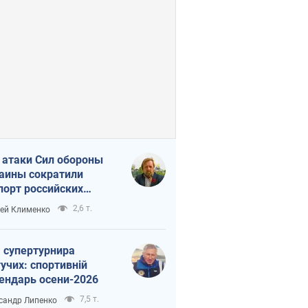
 атаки Сил обороны
аины сократили
порт российских
тепродуктов
2,6 т.
ей Клименко
 супертурнира
учих: спортивній
ендарь осени-2026
7,5 т.
сандр Липенко