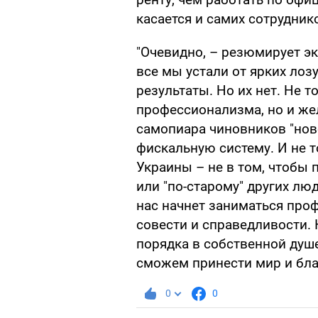
касается и самих сотрудник
"Очевидно, – резюмирует эк
все мы устали от ярких лоз
результаты. Но их нет. Не т
профессионализма, но и жел
самопиара чиновников "нов
фискальную систему. И не т
Украины – не в том, чтобы 
или "по-старому" других лю
нас начнет заниматься про
совести и справедливости. 
порядка в собственной душе
сможем принести мир и благ
0
0