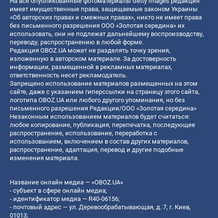
На все опубликованные фотоматериалы Getty Images редакция
имеет имущественные права, защищаемые законом Украины
«Об авторских правах и смежных правах», никто не имеет права
без письменного разрешения ООО «Золотая середина» их
использовать, они не подлежат дальнейшему воспроизводству,
переводу, распространению в любой форме.
Редакция OBOZ.UA может не разделять точку зрения,
изложенную в авторском материале. За достоверность
информации, размещенной в рекламных материалах,
ответственность несет рекламодатель.
Запрещено использование материалов размещенных на этом
сайте, даже с указанием гиперссылки на страницу этого сайта,
логотипа OBOZ.UA или любого другого упоминания, но без
письменного разрешения Редакции/ООО «Золотая середина»
Незаконным использованием материалов будет считаться:
любое копирование, публикация, перепечатка, последующее
распространение, использование, переработка с
использованием, включением в состав других материалов,
распространение, адаптация, перевод и другие подобные
изменения материала.
Название онлайн медиа — «OBOZ.UA»
- субъект в сфере онлайн медиа;
- идентификатор медиа — R40-06156;
- почтовый адрес — ул. Деревообрабатывающая, д. 7, г. Киев,
01013;