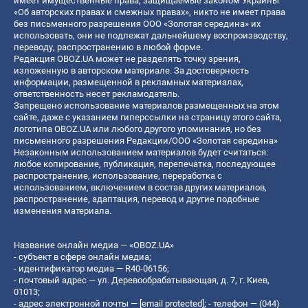
имеет имущественные права, защищаемые законом Украины
«Об авторских правах и смежных правах», никто не имеет права
без письменного разрешения ООО «Золотая середина» их
использовать, они не подлежат дальнейшему воспроизводству,
переводу, распространению в любой форме.
Редакция OBOZ.UA может не разделять точку зрения,
изложенную в авторском материале. За достоверность
информации, размещенной в рекламных материалах,
ответственность несет рекламодатель.
Запрещено использование материалов размещенных на этом
сайте, даже с указанием гиперссылки на страницу этого сайта,
логотипа OBOZ.UA или любого другого упоминания, но без
письменного разрешения Редакции/ООО «Золотая середина»
Незаконным использованием материалов будет считаться:
любое копирование, публикация, перепечатка, последующее
распространение, использование, переработка с
использованием, включением в состав других материалов,
распространение, адаптация, перевод и другие подобные
изменения материала.
Название онлайн медиа — «OBOZ.UA»
- субъект в сфере онлайн медиа;
- идентификатор медиа — R40-06156;
- почтовый адрес — ул. Деревообрабатывающая, д. 7, г. Киев,
01013;
- адрес электронной почты —
[email protected]
; - телефон — (044)