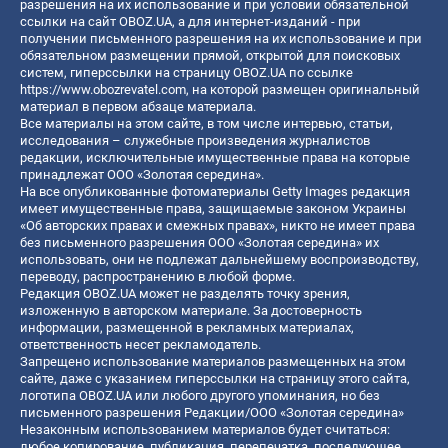
разрешения на их использование и при условии обязательной
ссылки на сайт OBOZ.UA, а для интернет-изданий - при
получении письменного разрешения на их использование и при
обязательном размещении прямой, открытой для поисковых
систем, гиперссылки на страницу OBOZ.UA по ссылке
https://www.obozrevatel.com
, на которой размещен оригинальный
материал в первом абзаце материала.
Все материалы на этом сайте, в том числе интервью, статьи,
исследования – служебные произведения журналистов
редакции, исключительные имущественные права на которые
принадлежат ООО «Золотая середина».
На все опубликованные фотоматериалы Getty Images редакция
имеет имущественные права, защищаемые законом Украины
«Об авторских правах и смежных правах», никто не имеет права
без письменного разрешения ООО «Золотая середина» их
использовать, они не подлежат дальнейшему воспроизводству,
переводу, распространению в любой форме.
Редакция OBOZ.UA может не разделять точку зрения,
изложенную в авторском материале. За достоверность
информации, размещенной в рекламных материалах,
ответственность несет рекламодатель.
Запрещено использование материалов размещенных на этом
сайте, даже с указанием гиперссылки на страницу этого сайта,
логотипа OBOZ.UA или любого другого упоминания, но без
письменного разрешения Редакции/ООО «Золотая середина»
Незаконным использованием материалов будет считаться:
любое копирование, публикация, перепечатка, последующее