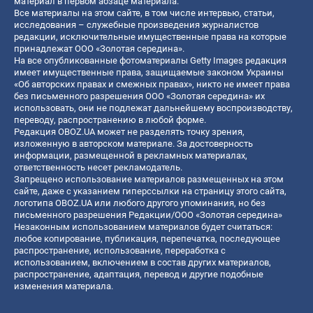
материал в первом абзаце материала.
Все материалы на этом сайте, в том числе интервью, статьи,
исследования – служебные произведения журналистов
редакции, исключительные имущественные права на которые
принадлежат ООО «Золотая середина».
На все опубликованные фотоматериалы Getty Images редакция
имеет имущественные права, защищаемые законом Украины
«Об авторских правах и смежных правах», никто не имеет права
без письменного разрешения ООО «Золотая середина» их
использовать, они не подлежат дальнейшему воспроизводству,
переводу, распространению в любой форме.
Редакция OBOZ.UA может не разделять точку зрения,
изложенную в авторском материале. За достоверность
информации, размещенной в рекламных материалах,
ответственность несет рекламодатель.
Запрещено использование материалов размещенных на этом
сайте, даже с указанием гиперссылки на страницу этого сайта,
логотипа OBOZ.UA или любого другого упоминания, но без
письменного разрешения Редакции/ООО «Золотая середина»
Незаконным использованием материалов будет считаться:
любое копирование, публикация, перепечатка, последующее
распространение, использование, переработка с
использованием, включением в состав других материалов,
распространение, адаптация, перевод и другие подобные
изменения материала.