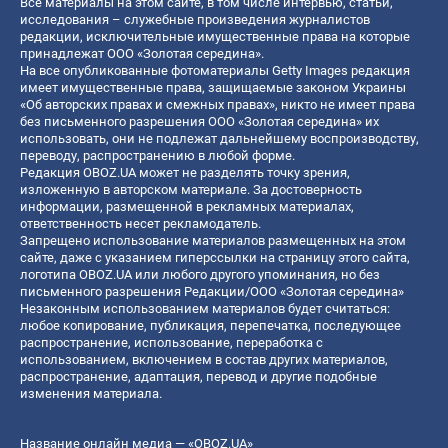
Все материалы на этом сайте, в том числе интервью, статьи,
исследования – служебные произведения журналистов
редакции, исключительные имущественные права на которые
принадлежат ООО «Золотая середина».
На все опубликованные фотоматериалы Getty Images редакция
имеет имущественные права, защищаемые законом Украины
«Об авторских правах и смежных правах», никто не имеет права
без письменного разрешения ООО «Золотая середина» их
использовать, они не подлежат дальнейшему воспроизводству,
переводу, распространению в любой форме.
Редакция OBOZ.UA может не разделять точку зрения,
изложенную в авторском материале. За достоверность
информации, размещенной в рекламных материалах,
ответственность несет рекламодатель.
Запрещено использование материалов размещенных на этом
сайте, даже с указанием гиперссылки на страницу этого сайта,
логотипа OBOZ.UA или любого другого упоминания, но без
письменного разрешения Редакции/ООО «Золотая середина»
Незаконным использованием материалов будет считаться:
любое копирование, публикация, перепечатка, последующее
распространение, использование, переработка с
использованием, включением в состав других материалов,
распространение, адаптация, перевод и другие подобные
изменения материала.
Название онлайн медиа — «OBOZ.UA»