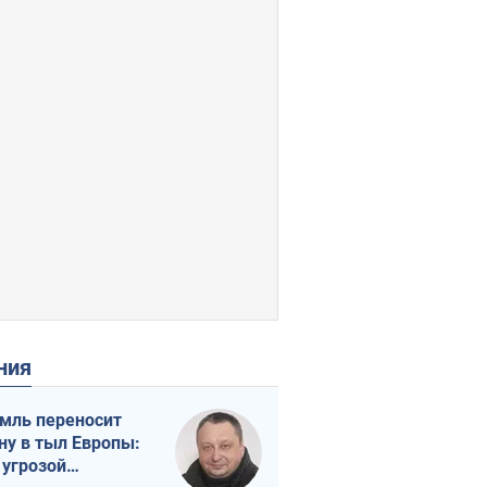
ения
мль переносит
ну в тыл Европы:
 угрозой