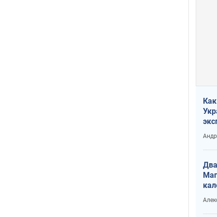
Как
Укр
экс
неф
Андр
Два
Маг
кал
Алек