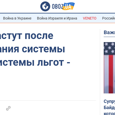
Война в Украине
Война Израиля и Ирана
VENETO
Россий
Важ
стут после
ния системы
истемы льгот -
Супр
Байд
кото