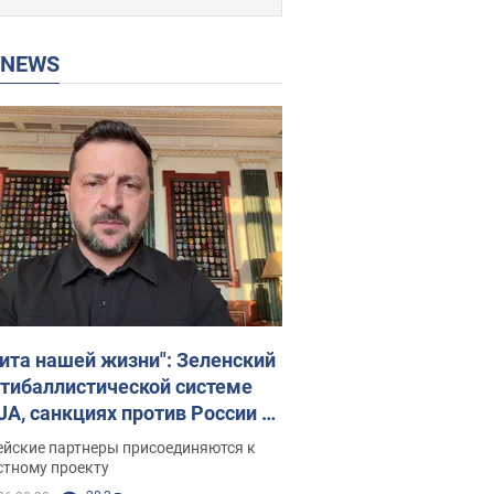
P NEWS
ита нашей жизни": Зеленский
нтибаллистической системе
JA, санкциях против России и
ержке аграриев. Видео
ейские партнеры присоединяются к
стному проекту