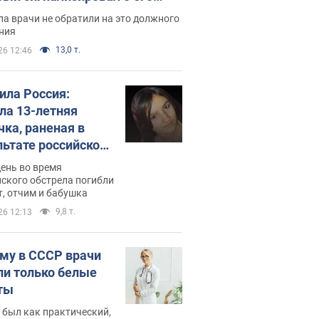
ессивном" раке
а врачи не обратили на это должного
ния
13,0 т.
26 12:46
била Россия:
ла 13-летняя
чка, раненая в
льтате российской
и на Сумскую
день во время
сть. Фото
ского обстрела погибли
т, отчим и бабушка
9,8 т.
26 12:13
му в СССР врачи
ли только белые
ты
 был как практический,