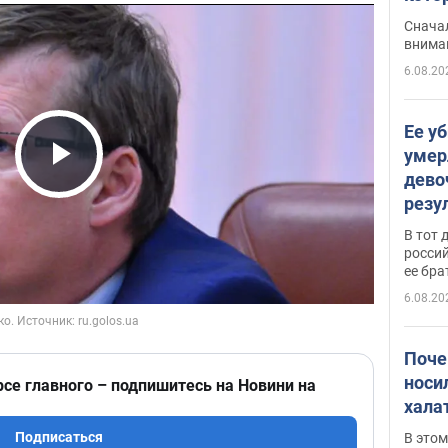
"агр
Сначал
внима
6.08.20
Ее у
умер
дево
Play Video
резу
атак
В тот 
обла
россий
ее бра
6.08.20
Поче
носи
рсе главного – подпишитесь на Новини на
хала
Подписаться
В этом