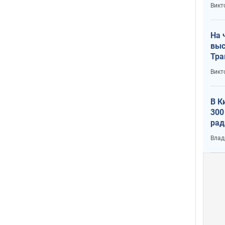
кри
Викт
лог
На 
выс
Тра
Викт
В К
300
рад
воп
Влад