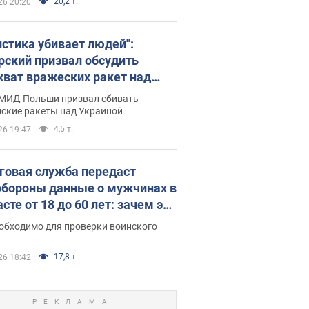
20,2 т.
26 20:20
истика убивает людей":
рский призвал обсудить
хват вражеских ракет над
иной
 МИД Польши призвал сбивать
йские ракеты над Украиной
4,5 т.
26 19:47
говая служба передаст
бороны данные о мужчинах в
сте от 18 до 60 лет: зачем это
о
еобходимо для проверки воинского
17,8 т.
26 18:42