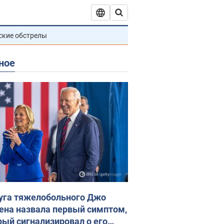
ские обстрелы
ное
уга тяжелобольного Джо
ена назвала первый симптом,
рый сигнализировал о его