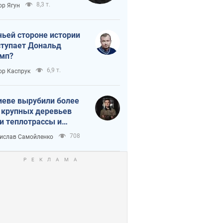
тическая
8,3 т.
ор Ягун
истика
чьей стороне истории
тупает Дональд
мп?
6,9 т.
ор Каспрук
иеве вырубили более
 крупных деревьев
и теплотрассы и
реки Генплану
708
ислав Самойленко