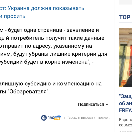
т: Украина должна показывать
и просить
TO
- будет одна страница - заявление и
дый потребитель получит такие данные
отправит по адресу, указанному на
иям, будут убраны лишние критерии для
убсидий будет в корне изменена", -
илищную субсидию и компенсацию на
ты "Обозревателя".
"Защ
об а
Подписаться
FREY
подд
Тарифы вырастут после...
Европ
совме