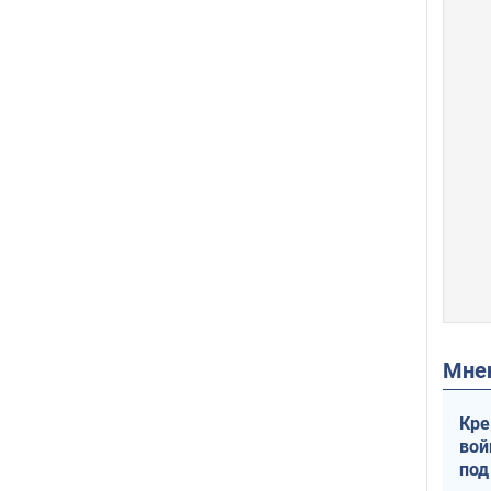
Мн
Кре
вой
под