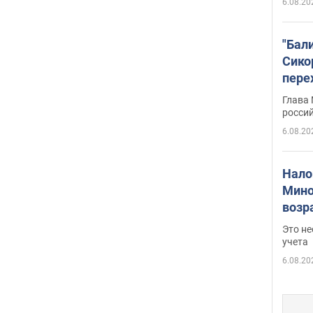
6.08.20
"Бал
Сико
пере
Укра
Глава
росси
6.08.20
Нало
Мино
возра
нужн
Это н
учета
6.08.20