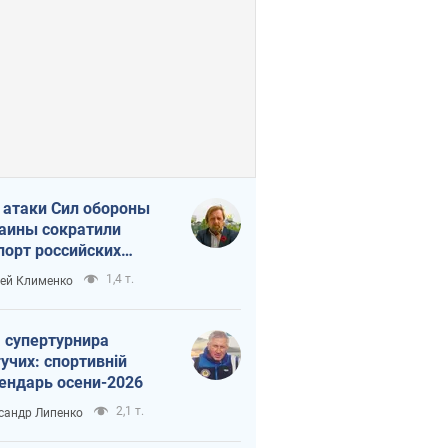
 атаки Сил обороны
аины сократили
порт российских
тепродуктов
1,4 т.
ей Клименко
 супертурнира
учих: спортивній
ендарь осени-2026
2,1 т.
сандр Липенко