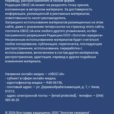
переводу, распространению в любой форме.
Редакция OBOZ.UA может не разделять точку зрения,
изложенную в авторском материале. За достоверность
информации, размещенной в рекламных материалах,
ответственность несет рекламодатель.
Запрещено использование материалов размещенных на этом
сайте, даже с указанием гиперссылки на страницу этого сайта,
логотипа OBOZ.UA или любого другого упоминания, но без
письменного разрешения Редакции/ООО «Золотая середина»
Незаконным использованием материалов будет считаться:
любое копирование, публикация, перепечатка, последующее
распространение, использование, переработка с
использованием, включением в состав других материалов,
распространение, адаптация, перевод и другие подобные
изменения материала.
Название онлайн медиа — «OBOZ.UA»
- субъект в сфере онлайн медиа;
- идентификатор медиа — R40-06156;
- почтовый адрес — ул. Деревообрабатывающая, д. 7, г. Киев,
01013;
- адрес электронной почты —
[email protected]
; - телефон — (044)
585 46 20
© 2026 Все права защищены, ООО "Золотая середина".