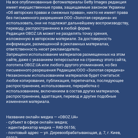
На все опубликованные фотоматериалы Getty Images редакция
имеет имущественные права, защищаемые законом Украины
«Об авторских правах и смежных правах», никто не имеет права
без письменного разрешения ООО «Золотая середина» их
использовать, они не подлежат дальнейшему воспроизводству,
переводу, распространению в любой форме.
Редакция OBOZ.UA может не разделять точку зрения,
изложенную в авторском материале. За достоверность
информации, размещенной в рекламных материалах,
ответственность несет рекламодатель.
Запрещено использование материалов размещенных на этом
сайте, даже с указанием гиперссылки на страницу этого сайта,
логотипа OBOZ.UA или любого другого упоминания, но без
письменного разрешения Редакции/ООО «Золотая середина»
Незаконным использованием материалов будет считаться:
любое копирование, публикация, перепечатка, последующее
распространение, использование, переработка с
использованием, включением в состав других материалов,
распространение, адаптация, перевод и другие подобные
изменения материала.
Название онлайн медиа — «OBOZ.UA»
- субъект в сфере онлайн медиа;
- идентификатор медиа — R40-06156;
- почтовый адрес — ул. Деревообрабатывающая, д. 7, г. Киев,
01013;