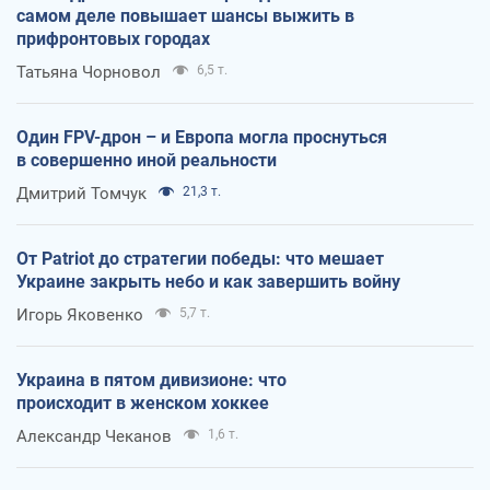
самом деле повышает шансы выжить в
прифронтовых городах
Татьяна Чорновол
6,5 т.
Один FPV-дрон – и Европа могла проснуться
в совершенно иной реальности
Дмитрий Томчук
21,3 т.
От Patriot до стратегии победы: что мешает
Украине закрыть небо и как завершить войну
Игорь Яковенко
5,7 т.
Украина в пятом дивизионе: что
происходит в женском хоккее
Александр Чеканов
1,6 т.