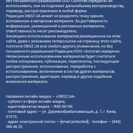
без письменного разрешения ООО «Золотая середина» их
использовать, они не подлежат дальнейшему воспроизводству,
переводу, распространению в любой форме.
Редакция OBOZ.UA может не разделять точку зрения,
изложенную в авторском материале. За достоверность
информации, размещенной в рекламных материалах,
ответственность несет рекламодатель.
Запрещено использование материалов размещенных на этом
сайте, даже с указанием гиперссылки на страницу этого сайта,
логотипа OBOZ.UA или любого другого упоминания, но без
письменного разрешения Редакции/ООО «Золотая середина»
Незаконным использованием материалов будет считаться:
любое копирование, публикация, перепечатка, последующее
распространение, использование, переработка с
использованием, включением в состав других материалов,
распространение, адаптация, перевод и другие подобные
изменения материала.
Название онлайн медиа — «OBOZ.UA»
- субъект в сфере онлайн медиа;
- идентификатор медиа — R40-06156;
- почтовый адрес — ул. Деревообрабатывающая, д. 7, г. Киев,
01013;
- адрес электронной почты —
[email protected]
; - телефон — (044)
585 46 20