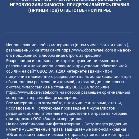
ИГРОВУЮ ЗАВИСИМОСТЬ. ПРИДЕРЖИВАЙТЕСЬ ПРАВИЛ
(ПРИНЦИПОВ) ОТВЕТСТВЕННОЙ ИГРЫ.
Использование любых материалов (в том числе фото- и видео-),
размещенных на этом сайте
https://www.obozrevatel.com
и на всех
его поддоменах, в любом виде строго запрещено.
Разрешается использование при получении письменного
разрешения на их использование и при условии обязательной
ссылки на сайт OBOZ.UA, а для интернет-изданий - при
получении письменного разрешения на их использование и при
обязательном размещении прямой, открытой для поисковых
систем, гиперссылки на страницу OBOZ.UA по ссылке
https://www.obozrevatel.com
, на которой размещен оригинальный
материал в первом абзаце материала.
Все материалы на этом сайте, в том числе интервью, статьи,
исследования – служебные произведения журналистов
редакции, исключительные имущественные права на которые
принадлежат ООО «Золотая середина».
На все опубликованные фотоматериалы Getty Images редакция
имеет имущественные права, защищаемые законом Украины
«Об авторских правах и смежных правах», никто не имеет права