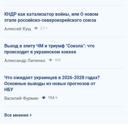
КНДР как катализатор войны, или О новом
этапе российско-северокорейского союза
Алексей Кущ
2,7 т.
Выход в элиту ЧМ и триумф "Сокола": что
происходит в украинском хоккее
Александр Липенко
960
Что ожидает украинцев в 2026-2028 годах?
Основные выводы из новых прогнозов от
НБУ
Василий Фурман
19,6 т.
Все мнения