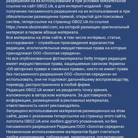
разрешения на их использование и при условии обязательной
ссылки на сайт OBOZ.UA, а для интернет-изданий - при
получении письменного разрешения на их использование и при
обязательном размещении прямой, открытой для поисковых
систем, гиперссылки на страницу OBOZ.UA по ссылке
https://www.obozrevatel.com
, на которой размещен оригинальный
материал в первом абзаце материала.
Все материалы на этом сайте, в том числе интервью, статьи,
исследования – служебные произведения журналистов
редакции, исключительные имущественные права на которые
принадлежат ООО «Золотая середина».
На все опубликованные фотоматериалы Getty Images редакция
имеет имущественные права, защищаемые законом Украины
«Об авторских правах и смежных правах», никто не имеет права
без письменного разрешения ООО «Золотая середина» их
использовать, они не подлежат дальнейшему воспроизводству,
переводу, распространению в любой форме.
Редакция OBOZ.UA может не разделять точку зрения,
изложенную в авторском материале. За достоверность
информации, размещенной в рекламных материалах,
ответственность несет рекламодатель.
Запрещено использование материалов размещенных на этом
сайте, даже с указанием гиперссылки на страницу этого сайта,
логотипа OBOZ.UA или любого другого упоминания, но без
письменного разрешения Редакции/ООО «Золотая середина»
Незаконным использованием материалов будет считаться:
любое копирование, публикация, перепечатка, последующее