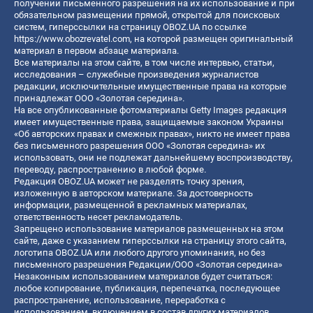
получении письменного разрешения на их использование и при
обязательном размещении прямой, открытой для поисковых
систем, гиперссылки на страницу OBOZ.UA по ссылке
https://www.obozrevatel.com
, на которой размещен оригинальный
материал в первом абзаце материала.
Все материалы на этом сайте, в том числе интервью, статьи,
исследования – служебные произведения журналистов
редакции, исключительные имущественные права на которые
принадлежат ООО «Золотая середина».
На все опубликованные фотоматериалы Getty Images редакция
имеет имущественные права, защищаемые законом Украины
«Об авторских правах и смежных правах», никто не имеет права
без письменного разрешения ООО «Золотая середина» их
использовать, они не подлежат дальнейшему воспроизводству,
переводу, распространению в любой форме.
Редакция OBOZ.UA может не разделять точку зрения,
изложенную в авторском материале. За достоверность
информации, размещенной в рекламных материалах,
ответственность несет рекламодатель.
Запрещено использование материалов размещенных на этом
сайте, даже с указанием гиперссылки на страницу этого сайта,
логотипа OBOZ.UA или любого другого упоминания, но без
письменного разрешения Редакции/ООО «Золотая середина»
Незаконным использованием материалов будет считаться:
любое копирование, публикация, перепечатка, последующее
распространение, использование, переработка с
использованием, включением в состав других материалов,