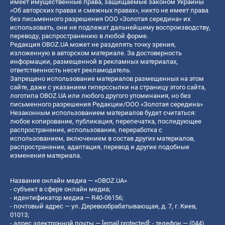
имеет имущественные права, защищаемые законом Украины
«Об авторских правах и смежных правах», никто не имеет права
без письменного разрешения ООО «Золотая середина» их
использовать, они не подлежат дальнейшему воспроизводству,
переводу, распространению в любой форме.
Редакция OBOZ.UA может не разделять точку зрения,
изложенную в авторском материале. За достоверность
информации, размещенной в рекламных материалах,
ответственность несет рекламодатель.
Запрещено использование материалов размещенных на этом
сайте, даже с указанием гиперссылки на страницу этого сайта,
логотипа OBOZ.UA или любого другого упоминания, но без
письменного разрешения Редакции/ООО «Золотая середина»
Незаконным использованием материалов будет считаться:
любое копирование, публикация, перепечатка, последующее
распространение, использование, переработка с
использованием, включением в состав других материалов,
распространение, адаптация, перевод и другие подобные
изменения материала.
Название онлайн медиа — «OBOZ.UA»
- субъект в сфере онлайн медиа;
- идентификатор медиа — R40-06156;
- почтовый адрес — ул. Деревообрабатывающая, д. 7, г. Киев,
01013;
- адрес электронной почты —
[email protected]
; - телефон — (044)