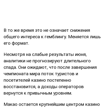
В то же время это не означает снижения
общего интереса к гемблингу. Меняется лишь
его формат.
Несмотря на слабые результаты июня,
аналитики не прогнозируют длительного
спада. Они ожидают, что после завершения
чемпионата мира поток туристов и
посетителей казино постепенно
восстановится, а доходы операторов
вернутся к привычным уровням.
Макао остается крупнейшим центром казино