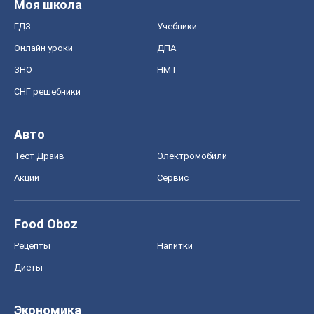
Моя школа
ГДЗ
Учебники
Онлайн уроки
ДПА
ЗНО
НМТ
СНГ решебники
Авто
Тест Драйв
Электромобили
Акции
Сервис
Food Oboz
Рецепты
Напитки
Диеты
Экономика