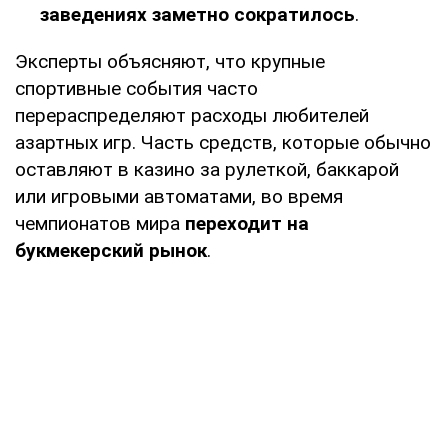
заведениях заметно сократилось
.
Эксперты объясняют, что крупные
спортивные события часто
перераспределяют расходы любителей
азартных игр. Часть средств, которые обычно
оставляют в казино за рулеткой, баккарой
или игровыми автоматами, во время
чемпионатов мира
переходит на
букмекерский рынок
.