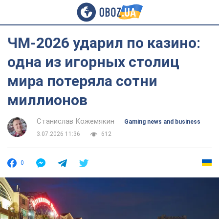
ЧМ-2026 ударил по казино:
одна из игорных столиц
мира потеряла сотни
миллионов
Станислав Кожемякин
Gaming news and business
3.07.2026 11:36
612
0