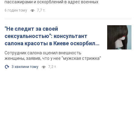
Видео
пассажирами и оскорблений в адрес военных
6 годин тому
7,7 т.
"Не следит за своей
сексуальностью": консультант
салона красоты в Киеве оскорбил
женщину после химиотерапии,
Сотрудник салона оценил внешность
разгорелся скандал. Фото
женщины, заявив, что у нее "мужская стрижка"
3 хвилини тому
7,2 т.