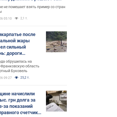
ицей
е не помешает взять пример со стран
ы
2,1 т.
26 05:10
икарпатье после
альной жары
ел сильный
нь: дороги
ратились в реки.
ода обрушилась на
о
-Франковскую область
ортный Буковель
25,2 т.
26 09:27
ине начислили
ыс. грн долга за
из-за показаний
правного счетчика: