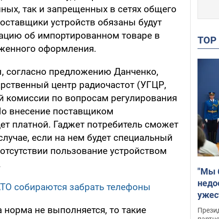
ных, так и запрещенных в сетях общего
Поставщики устройств обязаны будут
ацию об импортированном товаре в
TO
оженного оформления.
, согласно предложению Данченко,
арственный центр радиочастот (УГЦР,
й комиссии по вопросам регулирования
Но внесение поставщиком
дет платной. Гаджет потребитель сможет
случае, если на нем будет специальный
 отсутствии пользование устройством
.
"Мы 
недо
АТО собираются забрать телефоны
ужес
Росс
а норма не выполняется, то такие
Прези
партн