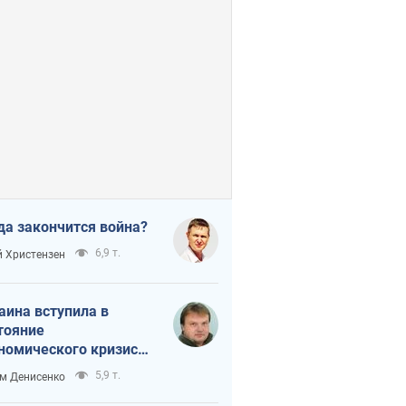
да закончится война?
6,9 т.
 Христензен
аина вступила в
тояние
номического кризиса.
ь ли свет в конце
5,9 т.
м Денисенко
неля?