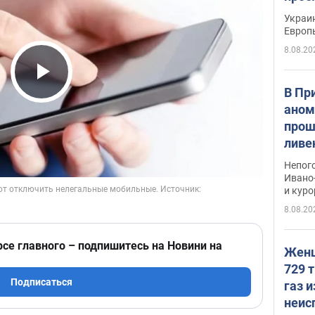
гран
Украин
Европ
8.08.20
Play Video
В Пр
аном
прош
ливе
прев
Непог
Виде
Ивано
и кур
8.08.20
рсе главного – подпишитесь на Новини на
Женщ
729 т
Подписаться
газ 
неис