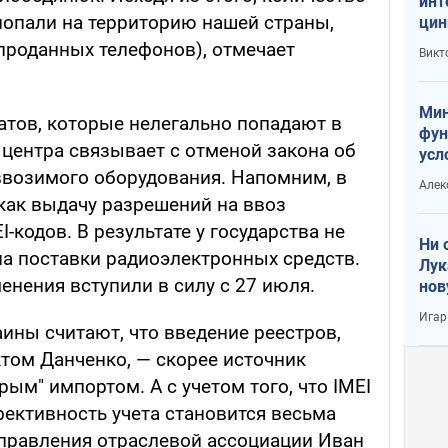
инт
попали на территорию нашей страны,
цин
или
 проданных телефонов), отмечает
Викт
Тра
Мин
атов, которые нелегально попадают в
фун
 центра связывает с отменой закона об
усл
вое
ввозимого оборудования. Напомним, в
Алек
как выдачу разрешений на ввоз
I-кодов. В результате у государства не
Ни 
на поставки радиоэлектронных средств.
Лук
нения вступили в силу с 27 июля.
нов
Игар
ины считают, что введение реестров,
ом Данченко, — скорее источник
рым" импортом. А с учетом того, что IMEI
фективность учета становится весьма
 правления отраслевой ассоциации Иван