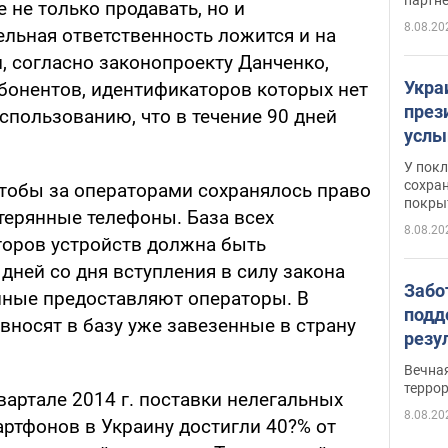
 не только продавать, но и
8.08.20
ельная ответственность ложится и на
, согласно законопроекту Данченко,
Укра
бонентов, идентификаторов которых нет
през
спользованию, что в течение 90 дней
услы
слож
У пок
кото
сохра
чтобы за операторами сохранялось право
покрыт
"зол
терянные телефоны. База всех
8.08.20
оров устройств должна быть
дней со дня вступления в силу закона
Забо
анные предоставляют операторы. В
подд
вносят в базу уже завезенные в страну
резу
обла
Вечна
киев
терро
квартале 2014 г. поставки нелегальных
8.08.20
ртфонов в Украину достигли 40?% от