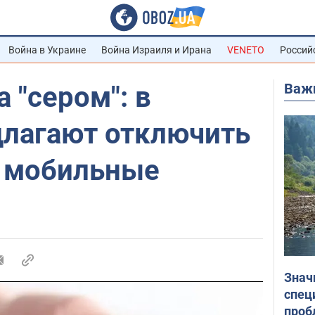
Война в Украине
Война Израиля и Ирана
VENETO
Россий
Важ
 "сером": в
длагают отключить
 мобильные
Знач
спец
проб