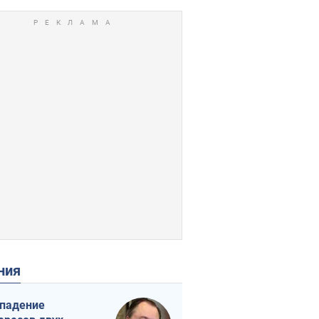
ения
падение