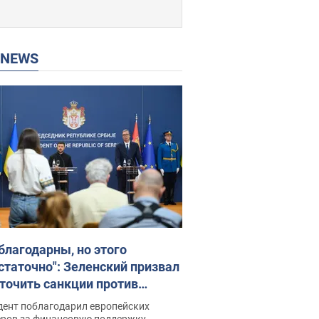
P NEWS
благодарны, но этого
статочно": Зеленский призвал
точить санкции против
ии
дент поблагодарил европейских
еров за финансовую поддержку