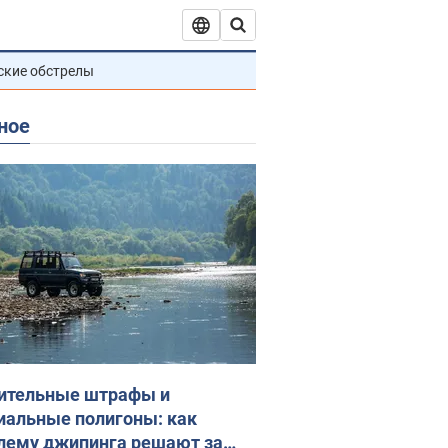
ские обстрелы
ное
ительные штрафы и
иальные полигоны: как
лему джипинга решают за