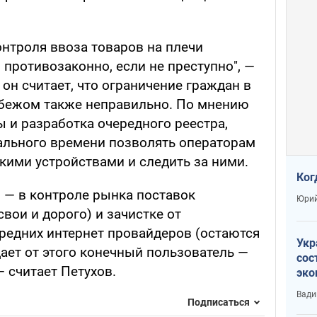
нтроля ввоза товаров на плечи
 противозаконно, если не преступно", —
 он считает, что ограничение граждан в
убежом также неправильно. По мнению
 и разработка очередного реестра,
ального времени позволять операторам
кими устройствами и следить за ними.
Ког
 — в контроле рынка поставок
Юрий
вои и дорого) и зачистке от
редних интернет провайдеров (остаются
Укр
дает от этого конечный пользователь —
сос
— считает Петухов.
эко
Ест
Вади
тун
Подписаться