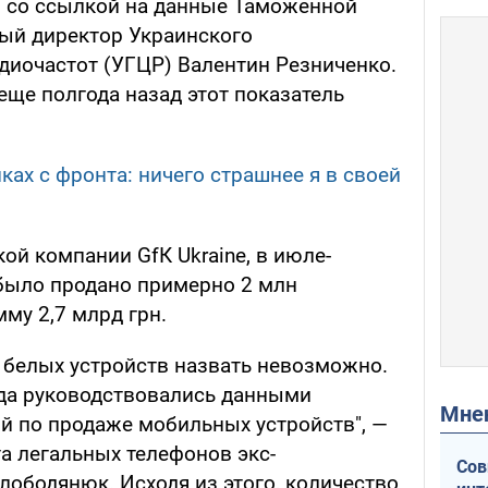
м со ссылкой на данные Таможенной
ый директор Украинского
диочастот (УГЦР) Валентин Резниченко.
еще полгода назад этот показатель
ках с фронта: ничего страшнее я в своей
й компании GfК Ukraine, в июле-
 было продано примерно 2 млн
му 2,7 млрд грн.
и белых устройств назвать невозможно.
гда руководствовались данными
Мн
й по продаже мобильных устройств", —
а легальных телефонов экс-
Сов
лободянюк. Исходя из этого, количество