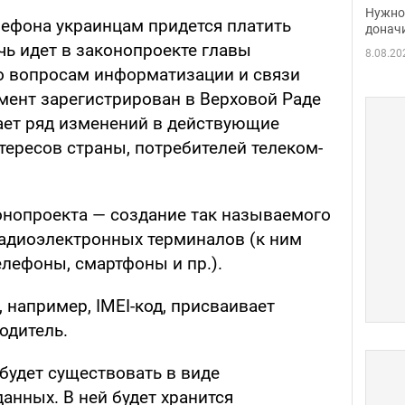
судь
Нужно 
лефона украинцам придется платить
неож
донач
чь идет в законопроекте главы
8.08.20
о вопросам информатизации и связи
мент зарегистрирован в Верховой Раде
ает ряд изменений в действующие
тересов страны, потребителей телеком-
онопроекта — создание так называемого
адиоэлектронных терминалов (к ним
лефоны, смартфоны и пр.).
например, IMEI-код, присваивает
одитель.
 будет существовать в виде
анных. В ней будет хранится