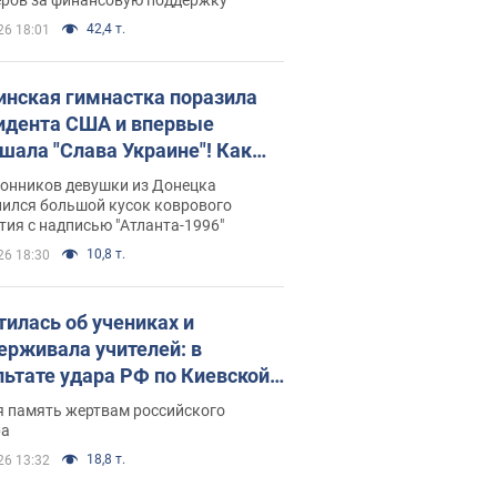
42,4 т.
26 18:01
инская гимнастка поразила
идента США и впервые
шала "Слава Украине"! Как
илась судьба Подкопаевой,
лонников девушки из Донецка
рая 30 лет назад завоевала
нился большой кусок коврового
ия с надписью "Атланта-1996"
ото" Олимпиады
10,8 т.
26 18:30
тилась об учениках и
ерживала учителей: в
льтате удара РФ по Киевской
сти погибли директор
я память жертвам российского
ского лицея, её муж и внук
ра
18,8 т.
26 13:32