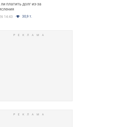
я вынес
ли платить долг из-за
иданное решение
исления
30,9 т.
26 14:43