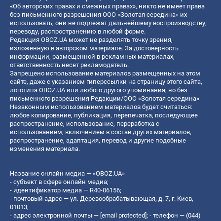
«Об авторских правах и смежных правах», никто не имеет права
без письменного разрешения ООО «Золотая середина» их
использовать, они не подлежат дальнейшему воспроизводству,
переводу, распространению в любой форме.
Редакция OBOZ.UA может не разделять точку зрения,
изложенную в авторском материале. За достоверность
информации, размещенной в рекламных материалах,
ответственность несет рекламодатель.
Запрещено использование материалов размещенных на этом
сайте, даже с указанием гиперссылки на страницу этого сайта,
логотипа OBOZ.UA или любого другого упоминания, но без
письменного разрешения Редакции/ООО «Золотая середина»
Незаконным использованием материалов будет считаться:
любое копирование, публикация, перепечатка, последующее
распространение, использование, переработка с
использованием, включением в состав других материалов,
распространение, адаптация, перевод и другие подобные
изменения материала.
Название онлайн медиа — «OBOZ.UA»
- субъект в сфере онлайн медиа;
- идентификатор медиа — R40-06156;
- почтовый адрес — ул. Деревообрабатывающая, д. 7, г. Киев,
01013;
- адрес электронной почты —
[email protected]
; - телефон — (044)