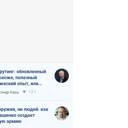
рутинг: обновленный
похоже, полезный
жеский опыт, или
лектика
1,3 т.
сандр Кирш
бовательной трусости
оружия, ни людей: как
ашенко создает
ую армию