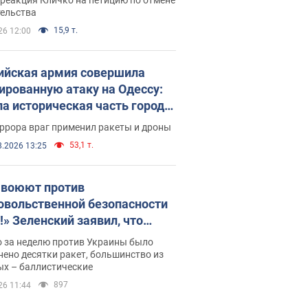
скреба "московского
тельства
ющего"
15,9 т.
26 12:00
ийская армия совершила
ированную атаку на Одессу:
ла историческая часть города,
 пострадавшие. Фото и видео
ррора враг применил ракеты и дроны
53,1 т.
8.2026 13:25
 воюют против
овольственной безопасности
!» Зеленский заявил, что
ийская армия вновь
о за неделю против Украины было
реляла порт в Одессе
ено десятки ракет, большинство из
ых – баллистические
897
26 11:44