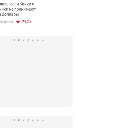
имают ли
лать, если банки и
нники и банки
ники не принимают
е доллары
е купюры
79,2 т.
26 02:20