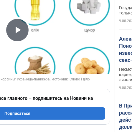
этом
Госуд
только
9.08.20
Play Video
Алек
Поно
изве
секс
как 
Несмо
карьер
лично
9.08.20
рсе главного – подпишитесь на Новини на
В Пр
расс
Подписаться
дейс
долл