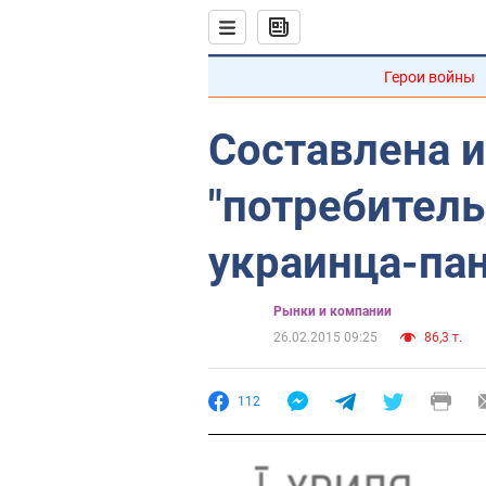
Герои войны
Составлена 
"потребител
украинца-па
Рынки и компании
26.02.2015 09:25
86,3 т.
112