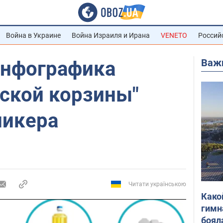
Война в Украине
Война Израиля и Ирана
VENETO
Россий
Важ
инфографика
ьской корзины"
никера
Читати українською
Како
гимн
боял