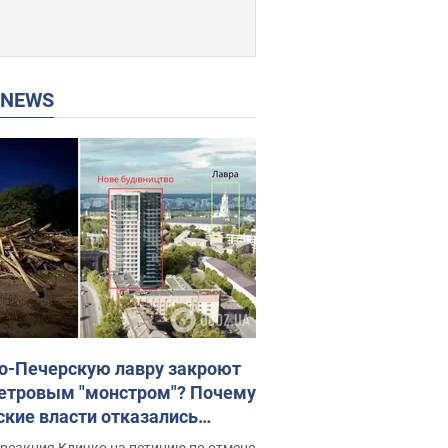
P NEWS
о-Печерскую лавру закроют
етровым "монстром"? Почему
ские власти отказались
новить строительство
реакция Кличко на петицию по отмене