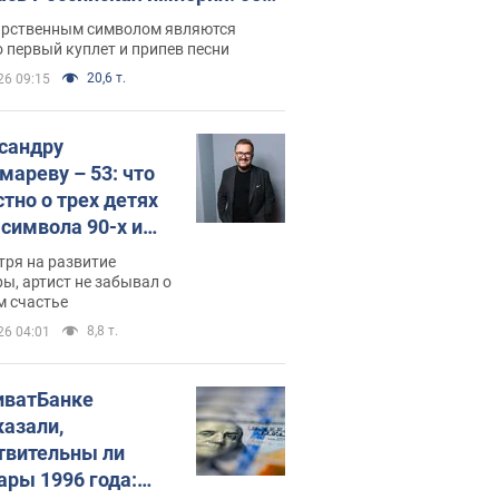
 не рассказывают в школе
арственным символом являются
 первый куплет и припев песни
20,6 т.
26 09:15
сандру
мареву – 53: что
стно о трех детях
-символа 90-х и
они выглядят
тря на развитие
ы, артист не забывал о
м счастье
8,8 т.
26 04:01
иватБанке
казали,
твительны ли
ары 1996 года: