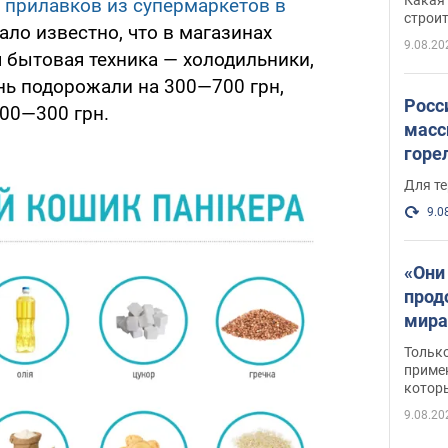
 прилавков из супермаркетов в
небо
строи
ало известно, что в магазинах
веру
9.08.20
 бытовая техника — холодильники,
ь подорожали на 300—700 грн,
Росс
100—300 грн.
масс
горе
есть
Для те
9.0
«Они
прод
мира
росс
Тольк
обст
примен
котор
9.08.20