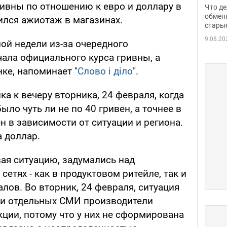
прин
ривны по отношению к евро и доллару в
Что де
обме
обмен
ился ажиотаж в магазинах.
стары
таки
9.08.20
ой недели из-за очередного
чала официального курса гривны, а
нке, напоминает "
Слово і діло
".
ка к вечеру вторника, 24 февраля, когда
ло чуть ли не по 40 гривен, а точнее в
ен в зависимости от ситуации и региона.
а доллар.
вая ситуацию, задумались над
етях - как в продуктовом ритейле, так и
лов. Во вторник, 24 февраля, ситуация
ии отдельных СМИ производители
ции, потому что у них не сформирована