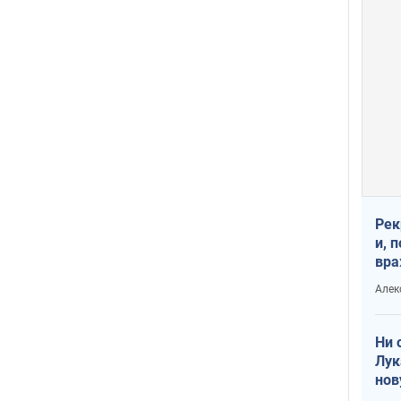
Рек
и, 
вра
Диа
Алек
тре
Ни 
Лук
нов