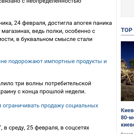
 связано с неопределенностью
ника, 24 февраля, достигла апогея паника
TO
магазинах, ведь полки, особенно с
ости, в буквальном смысле стали
ине подорожают импортные продукты и
елило три волны потребительской
краину с конца прошлой недели.
и ограничивать продажу социальных
Киев
80-м
киев
 в среду, 25 февраля, в соцсетях
оста
Какая 