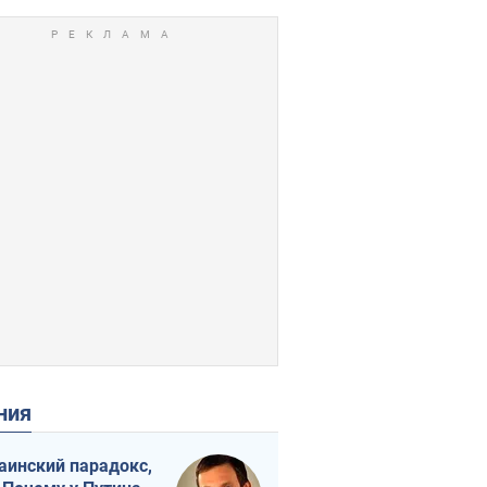
ения
аинский парадокс,