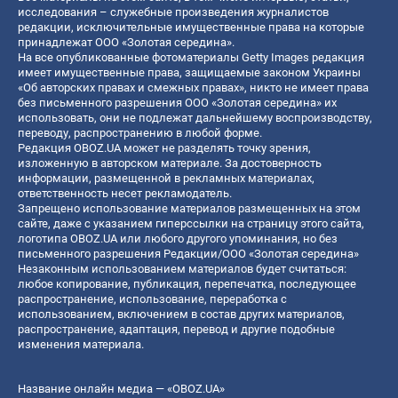
исследования – служебные произведения журналистов
редакции, исключительные имущественные права на которые
принадлежат ООО «Золотая середина».
На все опубликованные фотоматериалы Getty Images редакция
имеет имущественные права, защищаемые законом Украины
«Об авторских правах и смежных правах», никто не имеет права
без письменного разрешения ООО «Золотая середина» их
использовать, они не подлежат дальнейшему воспроизводству,
переводу, распространению в любой форме.
Редакция OBOZ.UA может не разделять точку зрения,
изложенную в авторском материале. За достоверность
информации, размещенной в рекламных материалах,
ответственность несет рекламодатель.
Запрещено использование материалов размещенных на этом
сайте, даже с указанием гиперссылки на страницу этого сайта,
логотипа OBOZ.UA или любого другого упоминания, но без
письменного разрешения Редакции/ООО «Золотая середина»
Незаконным использованием материалов будет считаться:
любое копирование, публикация, перепечатка, последующее
распространение, использование, переработка с
использованием, включением в состав других материалов,
распространение, адаптация, перевод и другие подобные
изменения материала.
Название онлайн медиа — «OBOZ.UA»