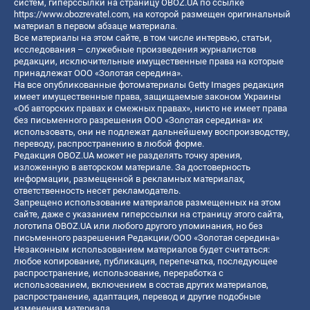
систем, гиперссылки на страницу OBOZ.UA по ссылке
https://www.obozrevatel.com
, на которой размещен оригинальный
материал в первом абзаце материала.
Все материалы на этом сайте, в том числе интервью, статьи,
исследования – служебные произведения журналистов
редакции, исключительные имущественные права на которые
принадлежат ООО «Золотая середина».
На все опубликованные фотоматериалы Getty Images редакция
имеет имущественные права, защищаемые законом Украины
«Об авторских правах и смежных правах», никто не имеет права
без письменного разрешения ООО «Золотая середина» их
использовать, они не подлежат дальнейшему воспроизводству,
переводу, распространению в любой форме.
Редакция OBOZ.UA может не разделять точку зрения,
изложенную в авторском материале. За достоверность
информации, размещенной в рекламных материалах,
ответственность несет рекламодатель.
Запрещено использование материалов размещенных на этом
сайте, даже с указанием гиперссылки на страницу этого сайта,
логотипа OBOZ.UA или любого другого упоминания, но без
письменного разрешения Редакции/ООО «Золотая середина»
Незаконным использованием материалов будет считаться:
любое копирование, публикация, перепечатка, последующее
распространение, использование, переработка с
использованием, включением в состав других материалов,
распространение, адаптация, перевод и другие подобные
изменения материала.