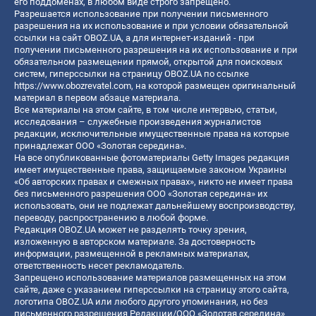
его поддоменах, в любом виде строго запрещено.
Разрешается использование при получении письменного
разрешения на их использование и при условии обязательной
ссылки на сайт OBOZ.UA, а для интернет-изданий - при
получении письменного разрешения на их использование и при
обязательном размещении прямой, открытой для поисковых
систем, гиперссылки на страницу OBOZ.UA по ссылке
https://www.obozrevatel.com
, на которой размещен оригинальный
материал в первом абзаце материала.
Все материалы на этом сайте, в том числе интервью, статьи,
исследования – служебные произведения журналистов
редакции, исключительные имущественные права на которые
принадлежат ООО «Золотая середина».
На все опубликованные фотоматериалы Getty Images редакция
имеет имущественные права, защищаемые законом Украины
«Об авторских правах и смежных правах», никто не имеет права
без письменного разрешения ООО «Золотая середина» их
использовать, они не подлежат дальнейшему воспроизводству,
переводу, распространению в любой форме.
Редакция OBOZ.UA может не разделять точку зрения,
изложенную в авторском материале. За достоверность
информации, размещенной в рекламных материалах,
ответственность несет рекламодатель.
Запрещено использование материалов размещенных на этом
сайте, даже с указанием гиперссылки на страницу этого сайта,
логотипа OBOZ.UA или любого другого упоминания, но без
письменного разрешения Редакции/ООО «Золотая середина»