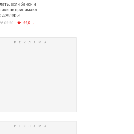
имают ли
лать, если банки и
нники и банки
ники не принимают
е доллары
е купюры
66,0 т.
26 02:20