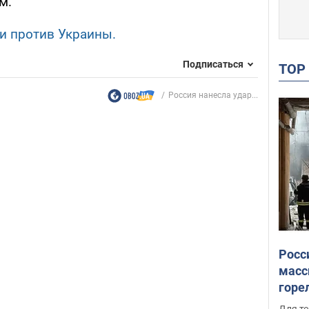
м.
и против Украины.
Подписаться
TO
Россия нанесла удар...
Росс
масс
горе
есть
Для те