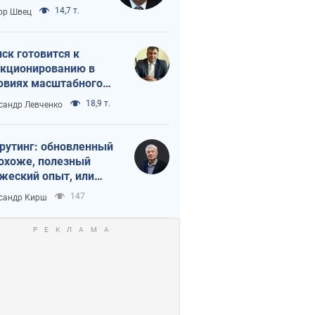
 тайный план
14,7 т.
ор Швец
мпа и Путина?
ск готовится к
кционированию в
овиях масштабного
нного кризиса
18,9 т.
сандр Левченко
рутинг: обновленный
похоже, полезный
жеский опыт, или
лектика
147
сандр Кирш
бовательной трусости