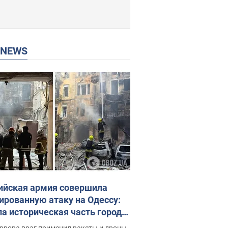
P NEWS
ийская армия совершила
ированную атаку на Одессу:
ла историческая часть города,
 пострадавшие. Фото и видео
ррора враг применил ракеты и дроны