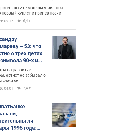
 не рассказывают в школе
арственным символом являются
 первый куплет и припев песни
6,4 т.
26 09:15
сандру
мареву – 53: что
стно о трех детях
-символа 90-х и
они выглядят
тря на развитие
ы, артист не забывал о
м счастье
7,4 т.
26 04:01
иватБанке
казали,
твительны ли
ары 1996 года: