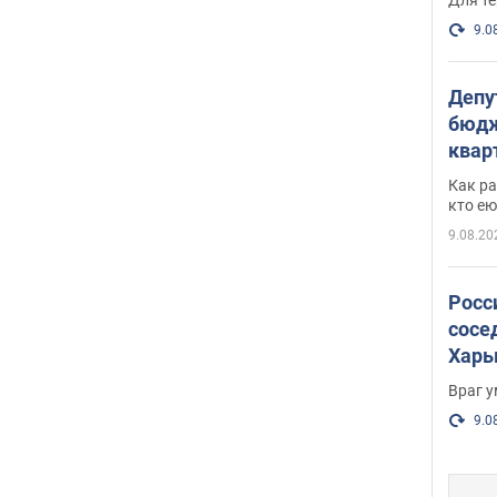
9.0
Депу
бюдж
кварт
парл
Как ра
и гд
кто ею
9.08.20
Росс
сосе
Харь
пост
Враг 
9.0