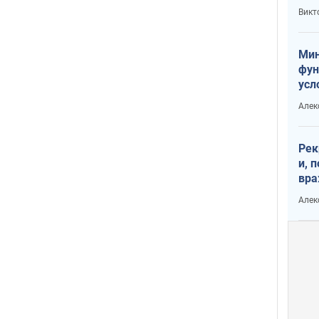
или
Викт
Тра
Мин
фун
усл
вое
Алек
Рек
и, 
вра
Диа
Алек
тре