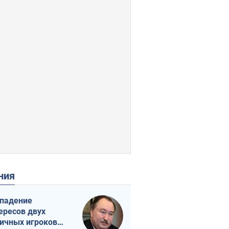
ения
падение
ересов двух
ичных игроков