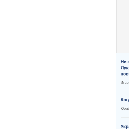
Ни 
Лук
нов
Игар
Ког
Юрий
Укр