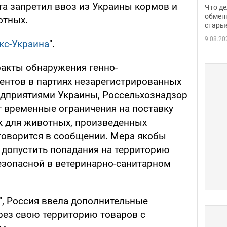
прин
та запретил ввоз из Украины кормов и
Что де
обме
обмен
отных.
стары
таки
9.08.20
кс-Украина
".
акты обнаружения генно-
нтов в партиях незарегистрированных
едприятиями Украины, Россельхознадзор
ит временные ограничения на поставку
к для животных, произведенных
 говорится в сообщении. Мера якобы
е допустить попадания на территорию
зопасной в ветеринарно-санитарном
", Россия ввела дополнительные
рез свою территорию товаров с