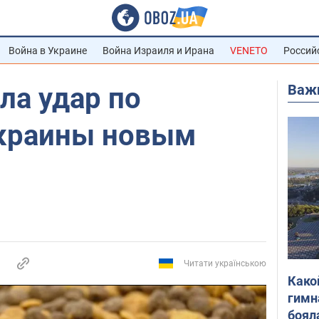
Война в Украине
Война Израиля и Ирана
VENETO
Россий
Важ
ла удар по
краины новым
Читати українською
Како
гимн
боял