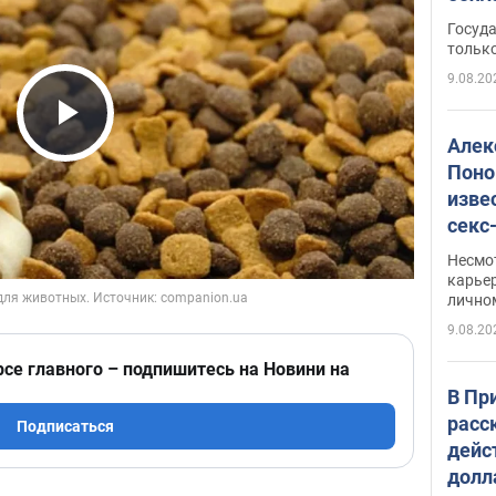
этом
Госуд
только
9.08.20
Play Video
Алек
Поно
изве
секс
как 
Несмо
карьер
лично
9.08.20
рсе главного – подпишитесь на Новини на
В Пр
расс
Подписаться
дейс
долл