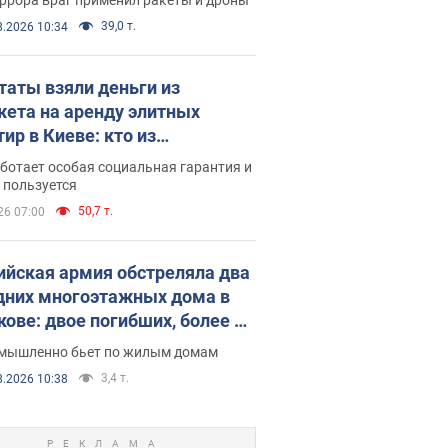
39,0 т.
8.2026 10:34
таты взяли деньги из
ета на аренду элитных
ир в Киеве: кто из
аментариев просил средства
ботает особая социальная гарантия и
е поселился
 пользуется
50,7 т.
26 07:00
ийская армия обстреляла два
дних многоэтажных дома в
кове: двое погибших, более 20
радавших
умышленно бьет по жилым домам
3,4 т.
8.2026 10:38