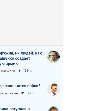
оружия, ни людей: как
ашенко создает
ую армию
15,9 т.
 Тышкевич
да закончится война?
11,7 т.
 Христензен
аина вступила в