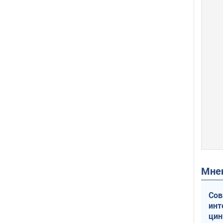
Мн
Сов
инт
цин