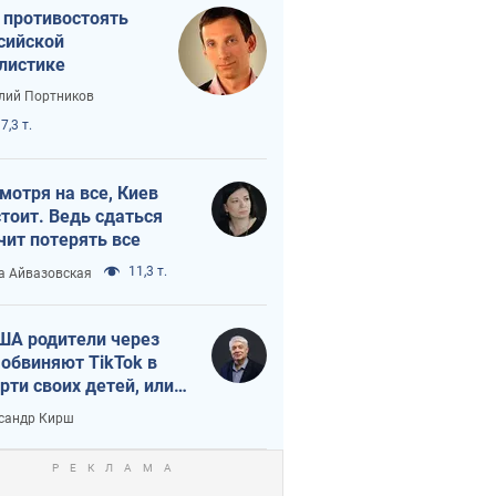
 противостоять
сийской
листике
лий Портников
7,3 т.
мотря на все, Киев
тоит. Ведь сдаться
чит потерять все
11,3 т.
а Айвазовская
ША родители через
 обвиняют TikTok в
рти своих детей, или
ка КНР на молодежь
сандр Кирш