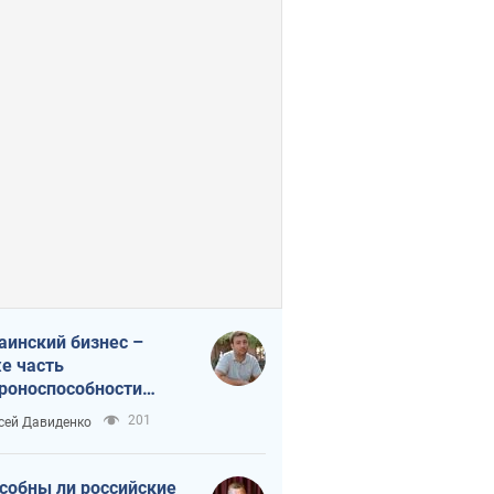
аинский бизнес –
е часть
роноспособности
аны. Не отдавайте их
201
сей Давиденко
ок чужим
собны ли российские