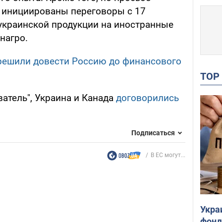
 инициированы переговоры с 17
украинской продукции на иностранные
нагро.
решили довести Россию до финансового
TO
атель", Украина и Канада
договорились
Подписаться
В ЕС могут...
Укра
фонд