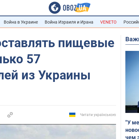
Война в Украине
Война Израиля и Ирана
VENETO
Россий
Важ
поставлять пищевые
лько 57
лей из Украины
Читати українською
"У м
ново
чем 