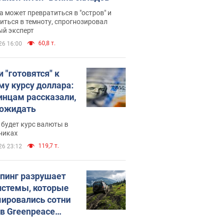
 может превратиться в "остров" и
иться в темноту, спрогнозировал
ый эксперт
60,8 т.
26 16:00
 "готовятся" к
му курсу доллара:
инцам рассказали,
 ожидать
будет курс валюты в
никах
119,7 т.
26 23:12
пинг разрушает
истемы, которые
ировались сотни
 в Greenpeace