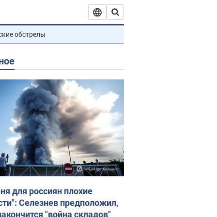
ские обстрелы
ное
еня для россиян плохие
сти": Селезнев предположил,
закончится "война складов"