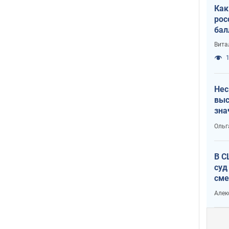
Как
рос
бал
Вита
1
Нес
выс
зна
Ольг
В С
суд
сме
Ата
Алек