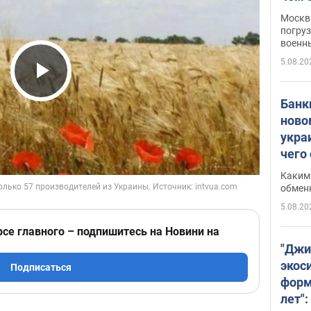
Москва
погруз
военн
5.08.20
Play Video
Банки
ново
укра
чего
Каким 
обмен
5.08.20
рсе главного – подпишитесь на Новини на
"Джи
экос
Подписаться
форм
лет":