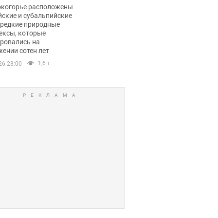
ли тревогу
окогорье расположены
йские и субальпийские
 редкие природные
ексы, которые
ровались на
ении сотен лет
1,6 т.
26 23:00