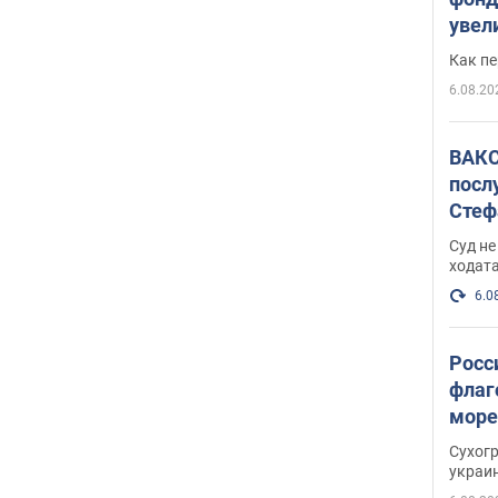
увел
не х
Как п
6.08.20
ВАКС
посл
Стеф
деле
Суд н
ходат
6.0
Росс
флаг
море
пост
Сухог
украи