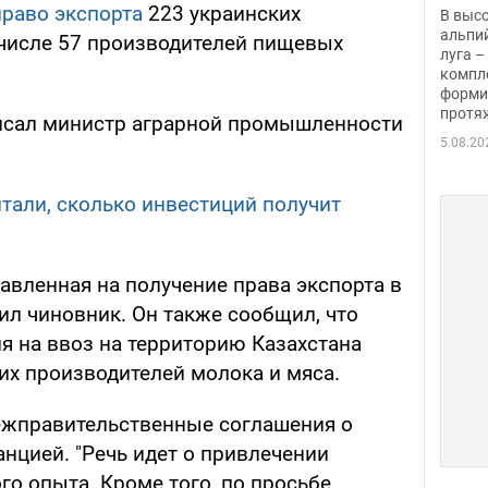
заби
право экспорта
223 украинских
В выс
альпи
 числе 57 производителей пищевых
луга –
компл
форми
протяж
аписал министр аграрной промышленности
5.08.20
тали, сколько инвестиций получит
авленная на получение права экспорта в
ил чиновник. Он также сообщил, что
я на ввоз на территорию Казахстана
их производителей молока и мяса.
межправительственные соглашения о
нцией. "Речь идет о привлечении
о опыта. Кроме того, по просьбе