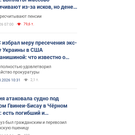
ичивают из-за исков, но денег
ватает
ересчитывают пенсии
79,6 т.
26 07:00
 избрал меру пресечения экс-
у Украины в США
анишиной: что известно о
е полностью удовлетворил
айство прокуратуры
2,1 т.
8.2026 10:31
ия атаковала судно под
ом Гвинеи-Бисау в Чёрном
: есть погибший и
радавшие
руз был гражданским и перевозил
нскую пшеницу