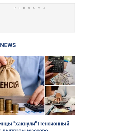
P NEWS
инцы "хакнули" Пенсионный
: выплаты массово