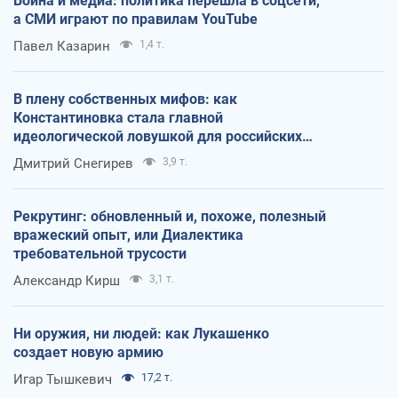
Война и медиа: политика перешла в соцсети,
а СМИ играют по правилам YouTube
Павел Казарин
1,4 т.
В плену собственных мифов: как
Константиновка стала главной
идеологической ловушкой для российских
оккупантов
Дмитрий Снегирев
3,9 т.
Рекрутинг: обновленный и, похоже, полезный
вражеский опыт, или Диалектика
требовательной трусости
Александр Кирш
3,1 т.
Ни оружия, ни людей: как Лукашенко
создает новую армию
Игар Тышкевич
17,2 т.