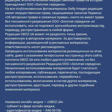
редакции, исключительные имущественные права на которые
принадлежат ООО «Золотая середина».
На все опубликованные фотоматериалы Getty Images редакция
имеет имущественные права, защищаемые законом Украины
«Об авторских правах и смежных правах», никто не имеет права
без письменного разрешения ООО «Золотая середина» их
использовать, они не подлежат дальнейшему воспроизводству,
переводу, распространению в любой форме.
Редакция OBOZ.UA может не разделять точку зрения,
изложенную в авторском материале. За достоверность
информации, размещенной в рекламных материалах,
ответственность несет рекламодатель.
Запрещено использование материалов размещенных на этом
сайте, даже с указанием гиперссылки на страницу этого сайта,
логотипа OBOZ.UA или любого другого упоминания, но без
письменного разрешения Редакции/ООО «Золотая середина»
Незаконным использованием материалов будет считаться:
любое копирование, публикация, перепечатка, последующее
распространение, использование, переработка с
использованием, включением в состав других материалов,
распространение, адаптация, перевод и другие подобные
изменения материала.
Название онлайн медиа — «OBOZ.UA»
- субъект в сфере онлайн медиа;
- идентификатор медиа — R40-06156;