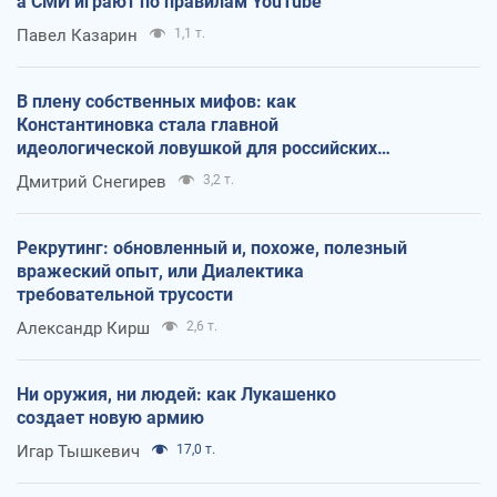
а СМИ играют по правилам YouTube
Павел Казарин
1,1 т.
В плену собственных мифов: как
Константиновка стала главной
идеологической ловушкой для российских
оккупантов
Дмитрий Снегирев
3,2 т.
Рекрутинг: обновленный и, похоже, полезный
вражеский опыт, или Диалектика
требовательной трусости
Александр Кирш
2,6 т.
Ни оружия, ни людей: как Лукашенко
создает новую армию
Игар Тышкевич
17,0 т.