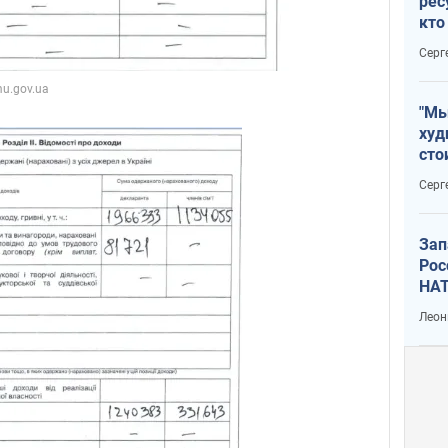
рес
кто
дик
Серг
"Мы
худ
сто
отч
Серг
рак
Зап
Рос
НАТ
Леон