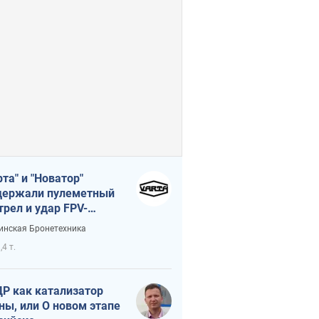
рта" и "Новатор"
ержали пулеметный
трел и удар FPV-
на, сохранив жизнь
инская Бронетехника
церу ВСУ
,4 т.
Р как катализатор
ны, или О новом этапе