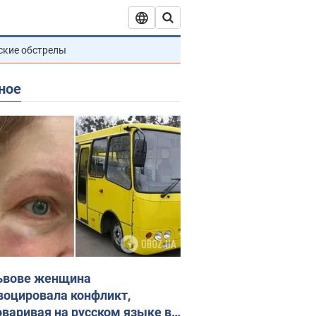
ские обстрелы
ное
ьвове женщина
воцировала конфликт,
оваривая на русском языке в