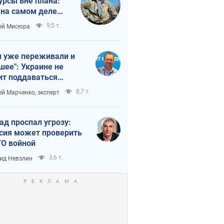
урсы вне плана:
 на самом деле
тует темп войны
9,5 т.
ей Мисюра
 уже переживали и
шее": Украине не
ит поддаваться
аянию из-за
8,7 т.
ей Марченко, эксперт
етного террора
ад проспал угрозу:
сия может проверить
О войной
3,6 т.
ид Невзлин