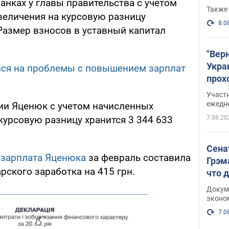
банках у главы правительства с учетом
Также 
величения на курсовую разницу
8.0
 Размер взносов в уставный капитал
"Вер
Укра
ся на проблемы с повышением зарплат
прох
плак
Участ
ежедн
зии Яценюк с учетом начисленных
7.08.20
курсовую разницу хранится 3 344 633
Сена
,
зарплата Яценюка
за февраль составила
Грэм
рского заработка на 415 грн.
что 
Докум
эконо
7.0