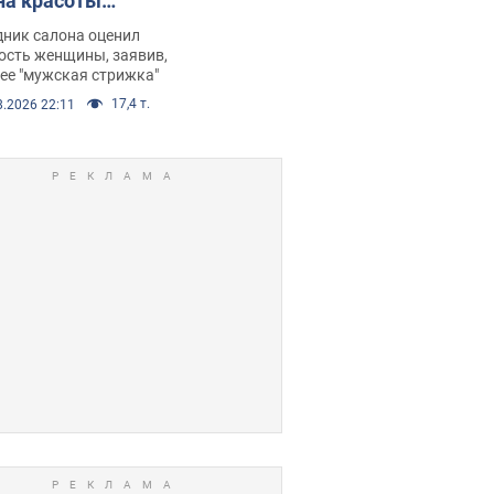
на красоты
рбил женщину
дник салона оценил
е химиотерапии,
ость женщины, заявив,
нее "мужская стрижка"
орелся скандал.
17,4 т.
8.2026 22:11