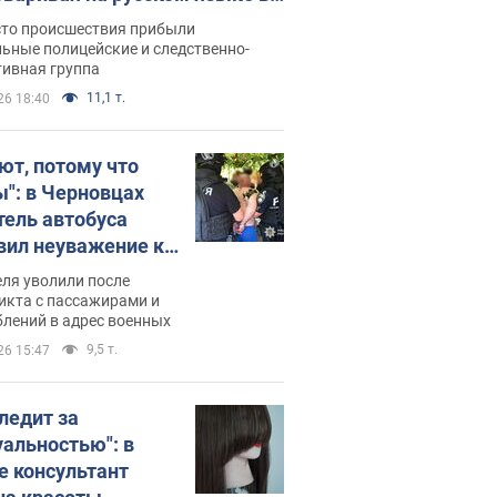
рутке: полиция составила
сто происшествия прибыли
нистративный протокол.
ьные полицейские и следственно-
тивная группа
о
11,1 т.
26 18:40
ют, потому что
ы": в Черновцах
тель автобуса
вил неуважение к
инским военным и
ля уволили после
тился за это.
икта с пассажирами и
лений в адрес военных
о
9,5 т.
26 15:47
следит за
уальностью": в
е консультант