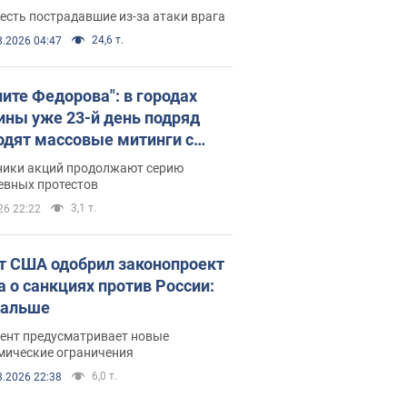
есть пострадавшие из-за атаки врага
24,6 т.
8.2026 04:47
ните Федорова": в городах
ины уже 23-й день подряд
одят массовые митинги с
атами. Фото и видео
ники акций продолжают серию
евных протестов
3,1 т.
26 22:22
т США одобрил законопроект
а о санкциях против России:
дальше
ент предусматривает новые
мические ограничения
6,0 т.
8.2026 22:38