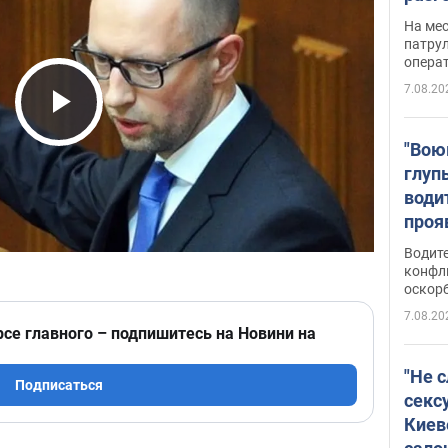
марш
На ме
адми
патрул
опера
Виде
7.08.20
Play Video
"Вою
глуп
води
проя
укра
Водите
попла
конфл
оскорб
Виде
7.08.20
рсе главного – подпишитесь на Новини на
"Не 
Подписаться
секс
Киев