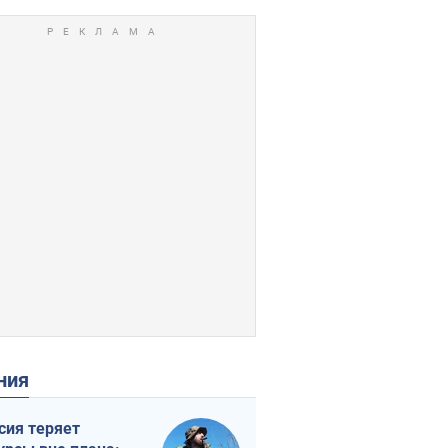
ения
сия теряет