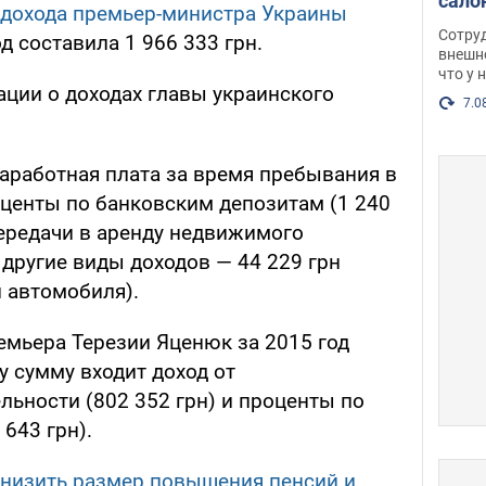
сало
дохода премьер-министра Украины
оско
Сотру
д составила 1 966 333 грн.
посл
внешн
что у 
разг
ации о доходах главы украинского
Фото
7.0
заработная плата за время пребывания в
оценты по банковским депозитам (1 240
 передачи в аренду недвижимого
 другие виды доходов — 44 229 грн
 автомобиля).
мьера Терезии Яценюк за 2015 год
ту сумму входит доход от
льности (802 352 грн) и проценты по
643 грн).
снизить размер повышения пенсий и