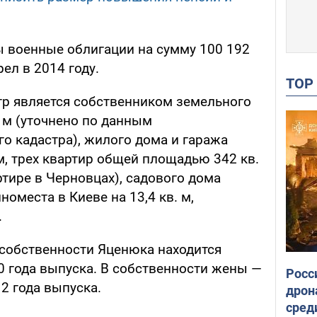
ы военные облигации на сумму 100 192
ел в 2014 году.
TO
тр является собственником земельного
 м (уточнено по данным
о кадастра), жилого дома и гаража
м, трех квартир общей площадью 342 кв.
ртире в Черновцах), садового дома
оместа в Киеве на 13,4 кв. м,
.
 собственности Яценюка находится
0 года выпуска. В собственности жены —
Росс
2 года выпуска.
дрон
сред