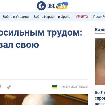
Война в Украине
Война Израиля и Ирана
VENETO
Россий
Важ
осильным трудом:
зал свою
Читати українською
Во Л
спро
разг