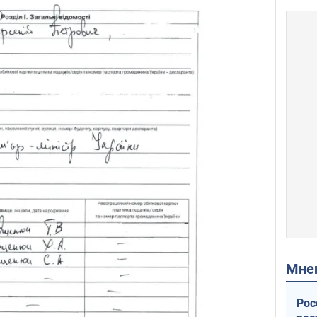
Мн
Рос