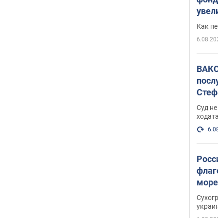
увел
не х
Как п
6.08.20
ВАКС
посл
Стеф
деле
Суд н
ходат
6.0
Росс
флаг
море
пост
Сухог
украи