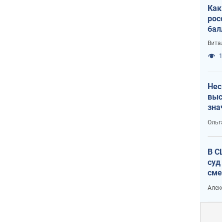
Как
рос
бал
Вита
1
Нес
выс
зна
Ольг
В С
суд
сме
Ата
Алек