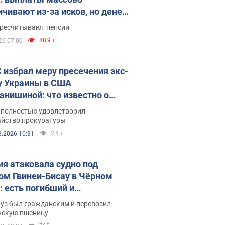
ичивают из-за исков, но денег
ватает
ересчитывают пенсии
88,9 т.
26 07:00
 избрал меру пресечения экс-
у Украины в США
анишиной: что известно о
е полностью удовлетворил
айство прокуратуры
2,8 т.
8.2026 10:31
ия атаковала судно под
ом Гвинеи-Бисау в Чёрном
: есть погибший и
радавшие
руз был гражданским и перевозил
нскую пшеницу