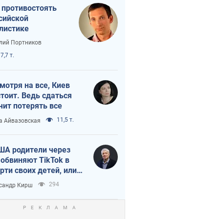
 противостоять
сийской
листике
лий Портников
7,7 т.
мотря на все, Киев
тоит. Ведь сдаться
чит потерять все
11,5 т.
а Айвазовская
ША родители через
 обвиняют TikTok в
рти своих детей, или
ка КНР на молодежь
294
сандр Кирш