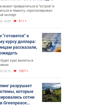
 может превратиться в "остров" и
иться в темноту, спрогнозировал
ый эксперт
61,1 т.
26 16:00
 "готовятся" к
му курсу доллара:
инцам рассказали,
 ожидать
будет курс валюты в
никах
120,7 т.
26 23:12
пинг разрушает
истемы, которые
ировались сотни
 в Greenpeace