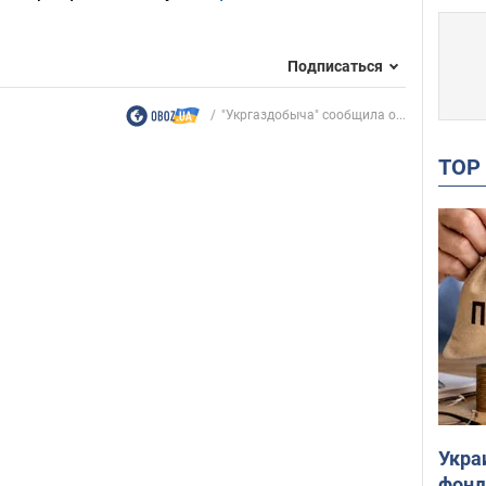
Подписаться
"Укргаздобыча" сообщила о...
TO
Укра
фонд