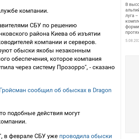
заби
В выс
службе компании.
альпи
луга –
компл
тавителями СБУ по решению
форми
протяж
нковского района Киева об изъятии
5.08.20
ководителей компании и серверов.
руют обыски якобы незаконным
го обеспечения, которое компания
пила через систему Прозорро", - сказано
Гройсман сообщил об обысках в Dragon
что подобные действия могут
компании.
", в феврале СБУ уже
проводила обыски