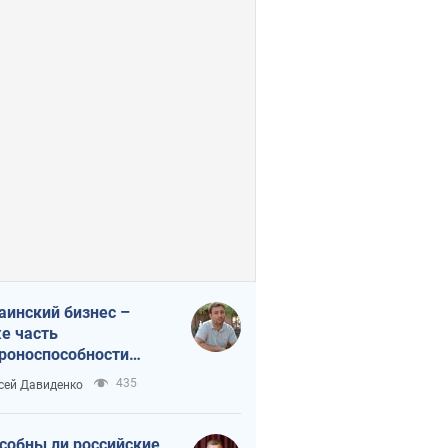
аинский бизнес –
е часть
роноспособности
аны. Не отдавайте их
435
сей Давиденко
ок чужим
собны ли российские