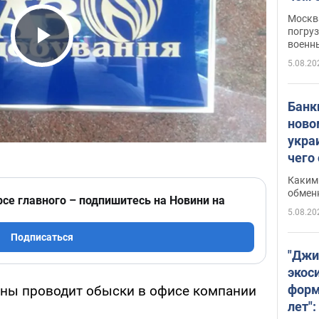
Москва
погруз
военн
Play Video
5.08.20
Банки
ново
укра
чего
Каким 
обмен
рсе главного – подпишитесь на Новини на
5.08.20
Подписаться
"Джи
экос
форм
ины проводит обыски в офисе компании
лет":