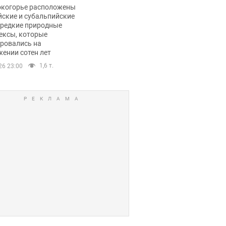
ли тревогу
окогорье расположены
йские и субальпийские
 редкие природные
ексы, которые
ровались на
ении сотен лет
1,6 т.
26 23:00