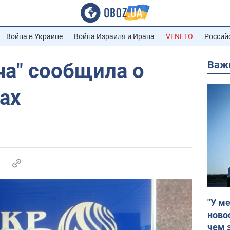
Война в Украине
Война Израиля и Ирана
VENETO
Россий
Важ
ча" сообщила о
ах
"У м
ново
чем 