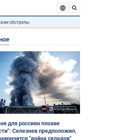
ские обстрелы
ное
еня для россиян плохие
сти": Селезнев предположил,
закончится "война складов"