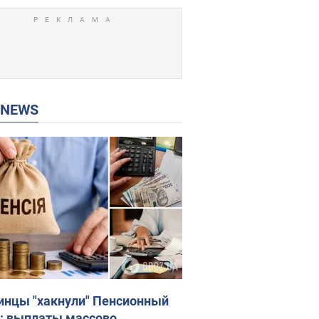
P NEWS
инцы "хакнули" Пенсионный
: выплаты массово