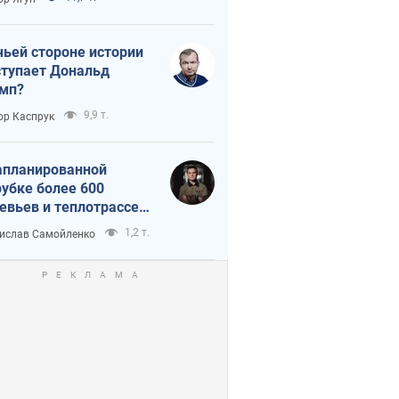
истика
чьей стороне истории
тупает Дональд
мп?
9,9 т.
ор Каспрук
апланированной
убке более 600
евьев и теплотрассе:
 происходит на
1,2 т.
ислав Самойленко
емках в Киеве