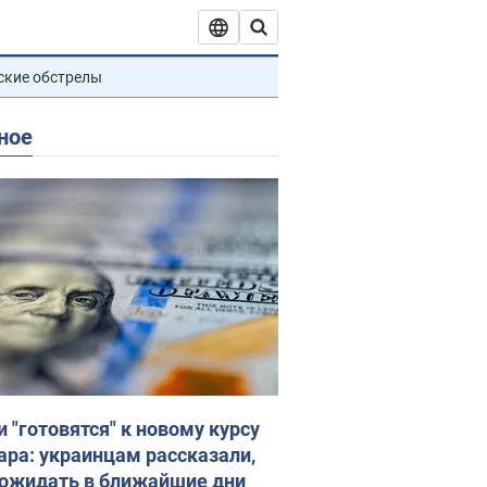
ские обстрелы
ное
и "готовятся" к новому курсу
ара: украинцам рассказали,
 ожидать в ближайшие дни