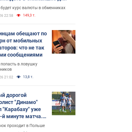
 будет курс валюты в обменниках
149,3 т.
26 22:58
инцам обещают по
грн от мобильных
аторов: что не так
ими сообщениями
 попасть в ловушку
ников
13,8 т.
26 21:02
й дорогой
олист "Динамо"
л "Карабаху" уже
0-й минуте матча.
о
нок проходит в Польше