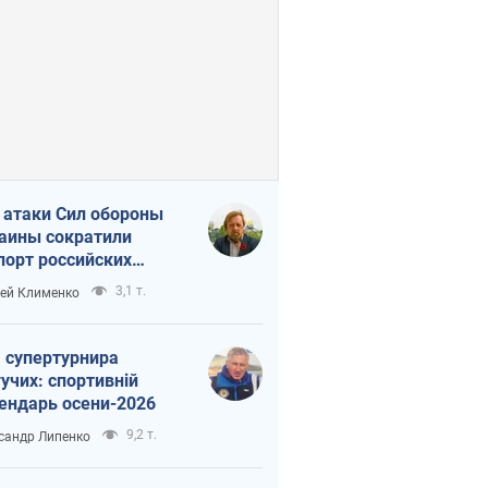
 атаки Сил обороны
аины сократили
порт российских
тепродуктов
3,1 т.
ей Клименко
 супертурнира
учих: спортивній
ендарь осени-2026
9,2 т.
сандр Липенко