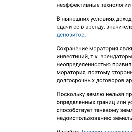
неэффективные технологии 
В нынешних условиях доход
сдачи ее в аренду, значите
депозитов
.
Сохранение моратория явля
инвестиций, т.к. арендатор
неопределенностью правил
моратория, поэтому сторон
долгосрочных договоров а
Поскольку землю нельзя про
определенных границ или у
способствует теневому зем
недоиспользованию земель
Читайте:
Теневая экономика