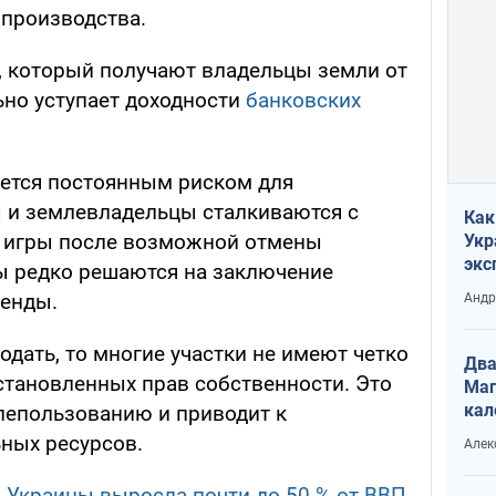
производства.
, который получают владельцы земли от
льно уступает доходности
банковских
ется постоянным риском для
ы и землевладельцы сталкиваются с
Как
 игры после возможной отмены
Укр
экс
ы редко решаются на заключение
неф
ренды.
Андр
дать, то многие участки не имеют четко
Два
становленных прав собственности. Это
Маг
кал
лепользованию и приводит к
ных ресурсов.
Алек
 Украины выросла почти до 50 % от ВВП