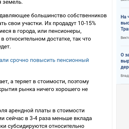
 земель.
лог
одавляющее большинство собственников
На 
ть свои участки. Их продадут 10-15%
выс
Тра
еся в города, или пенсионеры,
в относительном достатке, так что
Викт
дет.
О з
вали срочно повысить пенсионный
выр
дер
что
Влад
Тер
ет, а теряет в стоимости, поэтому
крытия рынка ничего хорошего не
оля арендной платы в стоимости
и сейчас в 3-4 раза меньше вклада
ки субсидируются относительно