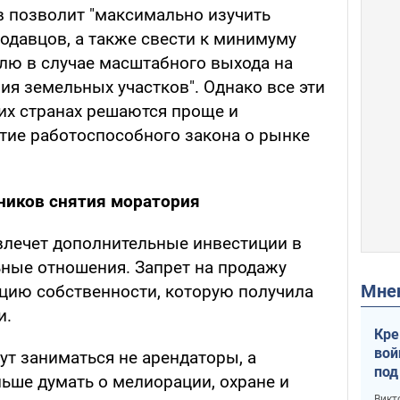
в позволит "максимально изучить
одавцов, а также свести к минимуму
млю в случае масштабного выхода на
я земельных участков". Однако все эти
гих странах решаются проще и
тие работоспособного закона о рынке
ников снятия моратория
влечет дополнительные инвестиции в
ьные отношения. Запрет на продажу
Мн
цию собственности, которую получила
и.
Кре
вой
ут заниматься не арендаторы, а
под
льше думать о мелиорации, охране и
кри
Викт