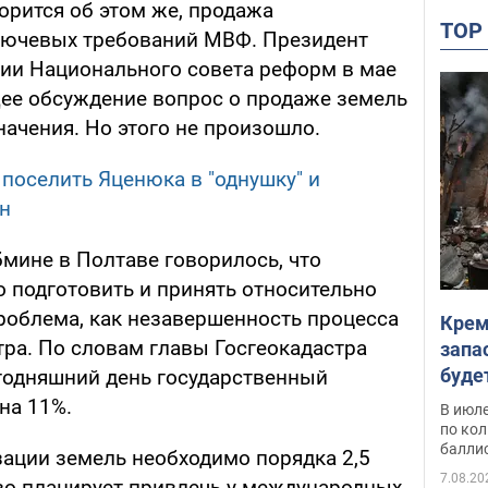
орится об этом же, продажа
TO
ключевых требований МВФ. Президент
ии Национального совета реформ в мае
ее обсуждение вопрос о продаже земель
ачения. Но этого не произошло.
поселить Яценюка в "однушку" и
рн
мине в Полтаве говорилось, что
подготовить и принять относительно
проблема, как незавершенность процесса
Крем
тра. По словам главы Госгеокадастра
запа
буде
годняшний день государственный
на 11%.
В июле
по ко
балли
ации земель необходимо порядка 2,5
7.08.20
во планирует привлечь у международных