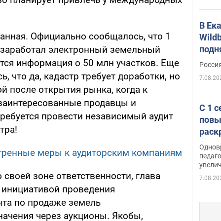
В Ек
манная. Официально сообщалось, что 1
Wildb
подн
е заработал электронный земельный
тся информация о 50 млн участков. Еще
Росси
ь, что да, кадастр требует доработки, но
7.08.20
й после открытия рынка, когда к
 заинтересованные продавцы и
С 1 
требуется провести независимый аудит
повы
тра!
раск
Однов
тренные меры к аудиторским компаниям
педаг
увелич
 своей зоне ответственности, глава
7.08.20
с инициативой проведения
та по продаже земель
начения через аукционы. Якобы,