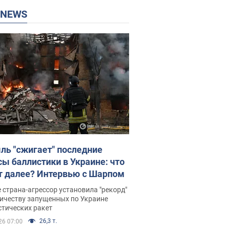
P NEWS
ль "сжигает" последние
сы баллистики в Украине: что
т далее? Интервью с Шарпом
 страна-агрессор установила "рекорд"
личеству запущенных по Украине
стических ракет
26,3 т.
26 07:00