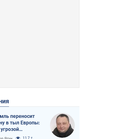
ения
мль переносит
ну в тыл Европы:
 угрозой
тическая
11,7 т.
ор Ягун