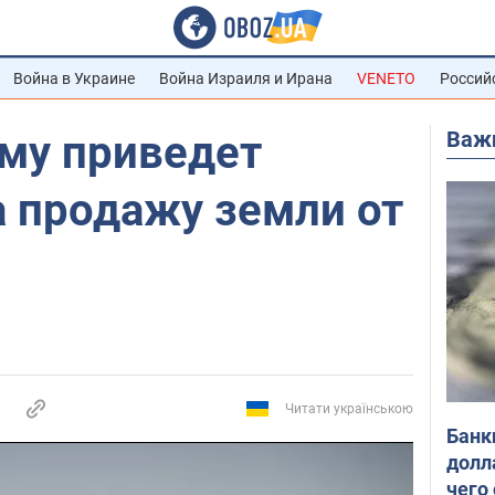
Война в Украине
Война Израиля и Ирана
VENETO
Россий
Важ
ему приведет
а продажу земли от
Читати українською
Банк
долл
чего