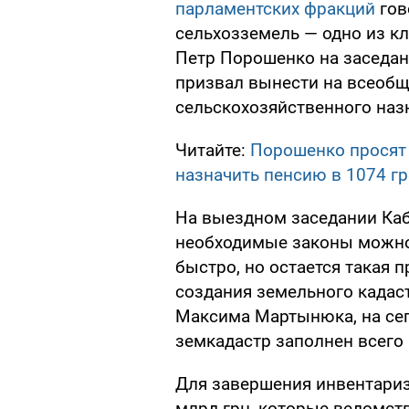
парламентских фракций
гов
сельхозземель — одно из 
Петр Порошенко на заседан
призвал вынести на всеобщ
сельскохозяйственного назн
Читайте:
Порошенко просят 
назначить пенсию в 1074 г
На выездном заседании Каб
необходимые законы можно 
быстро, но остается такая 
создания земельного кадас
Максима Мартынюка, на се
земкадастр заполнен всего 
Для завершения инвентариз
млрд грн, которые ведомст