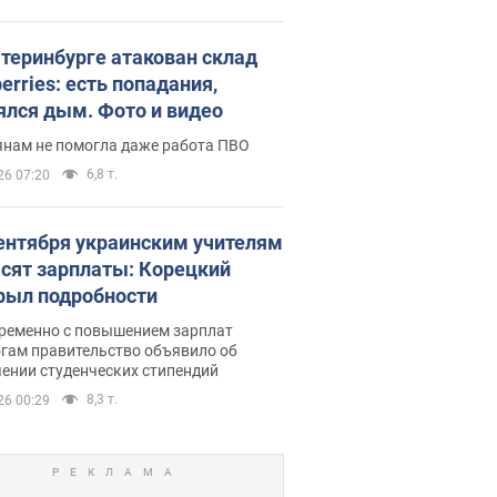
атеринбурге атакован склад
erries: есть попадания,
ялся дым. Фото и видео
янам не помогла даже работа ПВО
6,8 т.
26 07:20
сентября украинским учителям
сят зарплаты: Корецкий
рыл подробности
ременно с повышением зарплат
огам правительство объявило об
ении студенческих стипендий
8,3 т.
26 00:29