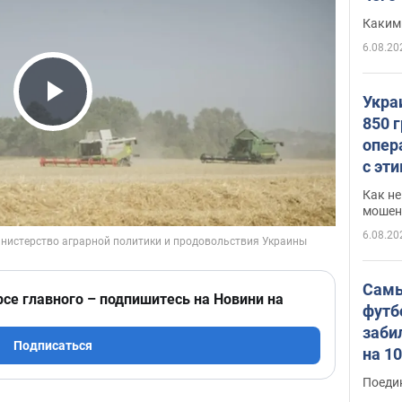
Каким
6.08.20
Укра
Play Video
850 
опер
с эт
Как не
мошен
6.08.20
Самы
рсе главного – подпишитесь на Новини на
футб
заби
Подписаться
на 1
Виде
Поеди