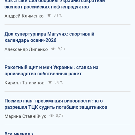
Как атаки Сил обороны Украины сократили
экспорт российских нефтепродуктов
Андрей Клименко
3,1 т.
Два супертурнира Магучих: спортивній
календарь осени-2026
Александр Липенко
9,2 т.
Ракетный щит и меч Украины: ставка на
производство собственных ракет
Кирилл Татаринов
3,8 т.
Посмертная "презумпция виновности": кто
разрешил ТЦК судить погибших защитников
Марина Ставнійчук
8,7 т.
Все мнения