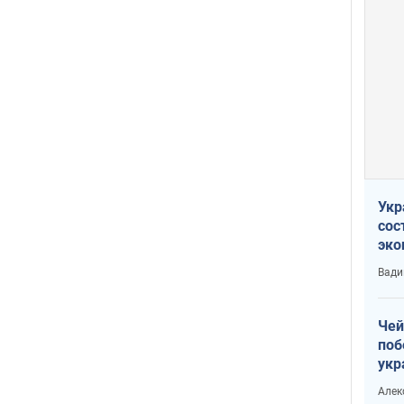
Укр
сос
эко
Ест
Вади
тун
Чей
поб
укр
чин
Алек
наз