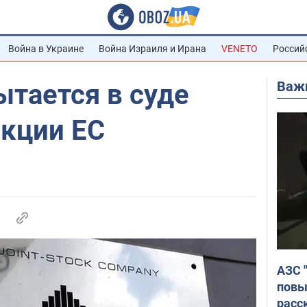
Война в Украине
Война Израиля и Ирана
VENETO
Россий
Важ
ытается в суде
нкции ЕС
АЗС 
повы
расс