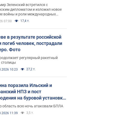
рвью с Безсмертным
ир Зеленский встретился с
нским дипломатом и изложил новое
ие войны и роли международных
ров в борьбе с Россией
17,4 т.
26 07:00
еве в результате российской
и погиб человек, пострадали
еро. Фото
продолжает регулярный ракетный
р столицы
27,2 т.
8.2026 10:23
ина поразила Ильский и
анский НПЗ и пост
юдения на буровой установке
аш": Генштаб раскрыл детали.
ю область всю ночь атаковали БПЛА
 и видео
3,5 т.
8.2026 11:39