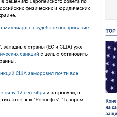
 в решениях Европейского совета по
оссийских физических и юридических
краине.
ит миллиард на судебное оспаривание
TO
", западные страны (ЕС и США) уже
ических санкций
с целью остановить
раины.
санкций США заморозил почти все
 в силу 12 сентября
и затронули, в
 гигантов, как "Роснефть", "Газпром
Коне
на с
защи