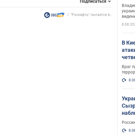
Подписаться
Инте
Владим
украи
"Роснефть" пытается в...
виден
партне
8.08.20
В Ки
атак
четв
Враг 
терро
8.0
Укра
Сызр
набл
"Сив
Росси
Фото
8.0