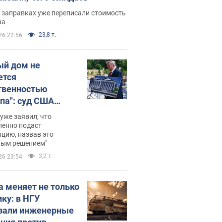
 заправках уже переписали стоимость
ва
23,8 т.
26 22:56
ый дом не
ется
твенностью
па": суд США
становил
уже заявил, что
ительство
ленно подаст
цию, назвав это
ного зала
ным решением"
мостью 400 млн
3,2 т.
26 23:54
аров
а меняет не только
ику: в НГУ
зали инженерные