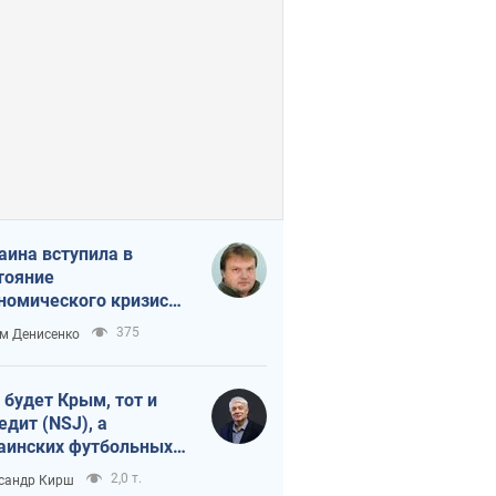
аина вступила в
тояние
номического кризиса.
ь ли свет в конце
375
м Денисенко
неля?
 будет Крым, тот и
едит (NSJ), а
аинских футбольных
овников могут
2,0 т.
сандр Кирш
вать убийцами