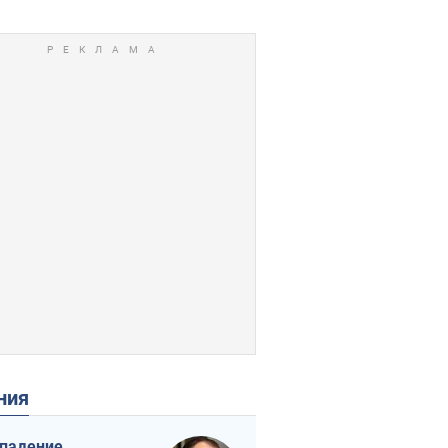
ения
падение