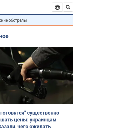
ские обстрелы
ное
"готовятся" существенно
шать цены: украинцам
казали, чего ожидать