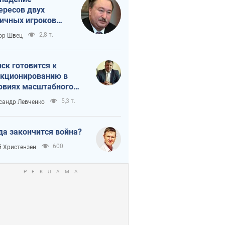
ересов двух
ичных игроков
 тайный план
2,8 т.
ор Швец
мпа и Путина?
ск готовится к
кционированию в
овиях масштабного
нного кризиса
5,3 т.
сандр Левченко
да закончится война?
600
 Христензен