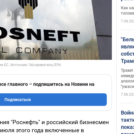
Как на
топли
7.08.20
"Бел
явля
собс
Трам
прио
Трамп 
стро
немед
апелля
баль
рсе главного – подпишитесь на Новини на
"ужас
стои
7.08.20
долл
Подписаться
Войн
такт
ния "Роснефть" и российский бизнесмен
пока
 июля этого года включенные в