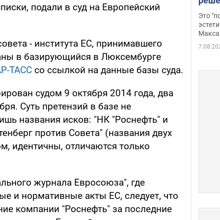
реше
писки, подали в суд на Европейский
росс
Это "
дрон
эстети
Макса
овета - института ЕС, принимавшего
7.08.20
даны в базирующийся в Люксембурге
Р-ТАСС
со ссылкой на данные базы суда.
рирован судом 9 октября 2014 года, два
ября. Суть претензий в базе не
ишь названия исков: "НК "Роснефть" и
тенберг против Совета" (названия двух
м, идентичны, отличаются только
льного журнала Евросоюза", где
е и нормативные акты ЕС, следует, что
ние компании "Роснефть" за последние