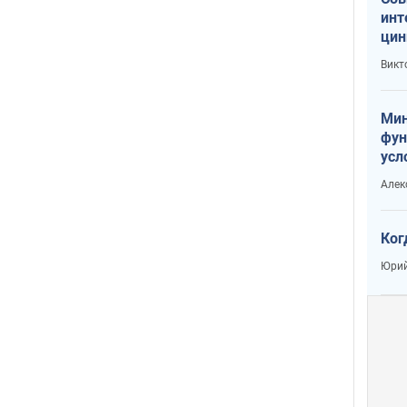
инт
цин
или
Викт
Тра
Мин
фун
усл
вое
Алек
Ког
Юрий