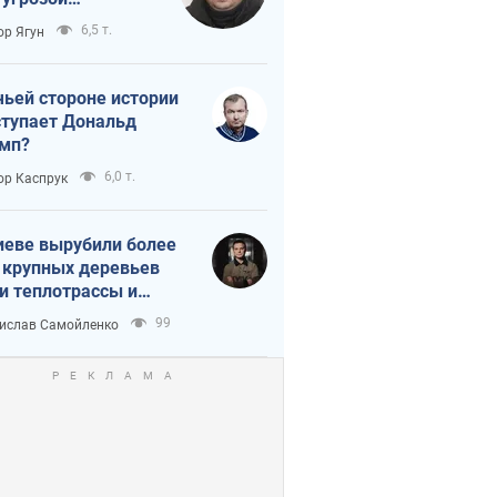
тическая
6,5 т.
ор Ягун
истика
чьей стороне истории
тупает Дональд
мп?
6,0 т.
ор Каспрук
иеве вырубили более
 крупных деревьев
и теплотрассы и
реки Генплану
99
ислав Самойленко