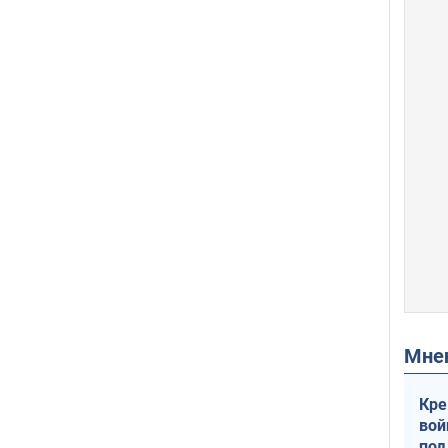
Мн
Кре
вой
под