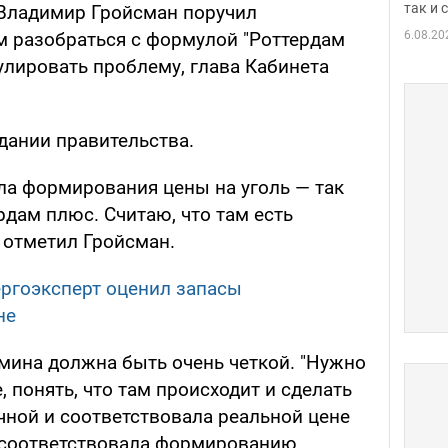
так и
Владимир Гройсман поручил
6.08.20
 разобраться с формулой "Роттердам
гулировать проблему, глава Кабинета
дании правительства.
ла формирования цены на уголь — так
дам плюс. Считаю, что там есть
 отметил Гройсман.
ргоэксперт оценил запасы
не
бмина должна быть очень четкой. "Нужно
, понять, что там происходит и сделать
чной и соответствовала реальной цене
же соответствовала формированию