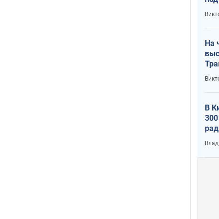
кри
Викт
лог
На 
выс
Тра
Викт
В К
300
рад
воп
Влад