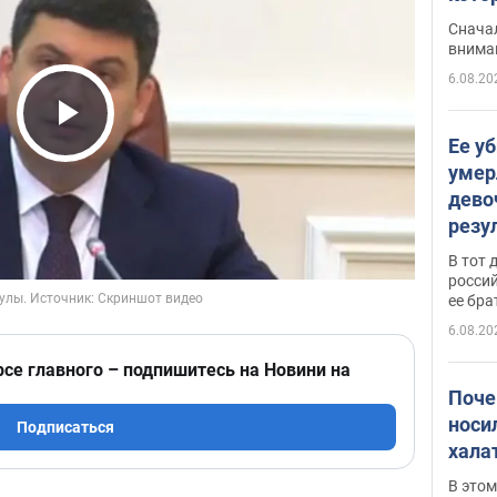
"агр
Сначал
внима
6.08.20
Play Video
Ее у
умер
дево
резу
атак
В тот 
обла
россий
ее бра
6.08.20
рсе главного – подпишитесь на Новини на
Поче
носи
Подписаться
хала
В этом