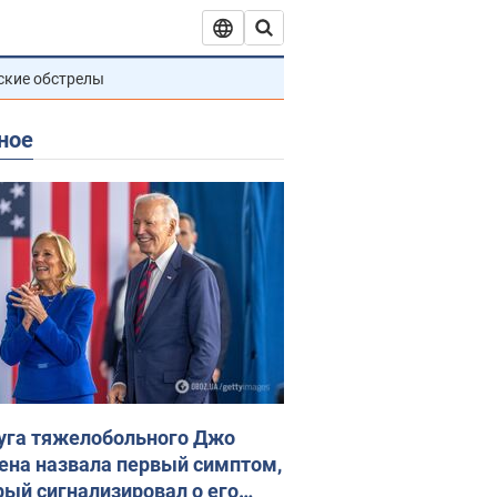
ские обстрелы
ное
уга тяжелобольного Джо
ена назвала первый симптом,
рый сигнализировал о его