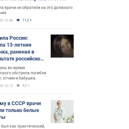
ессивном" раке
а врачи не обратили на это должного
ния
11,2 т.
26 12:46
била Россия:
ла 13-летняя
чка, раненая в
льтате российской
и на Сумскую
день во время
сть. Фото
ского обстрела погибли
т, отчим и бабушка
9,3 т.
26 12:13
му в СССР врачи
ли только белые
ты
 был как практический,