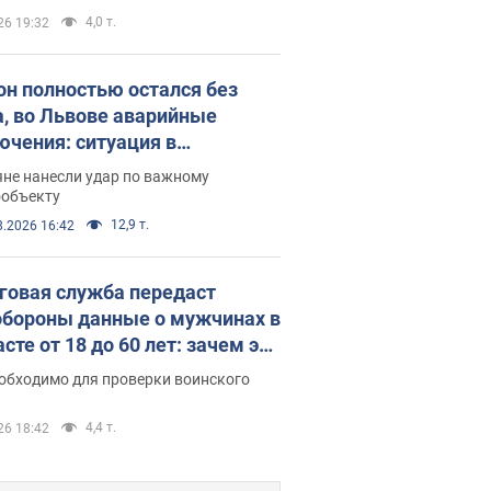
4,0 т.
26 19:32
он полностью остался без
а, во Львове аварийные
ючения: ситуация в
госистеме 6 августа
яне нанесли удар по важному
ообъекту
12,9 т.
8.2026 16:42
говая служба передаст
бороны данные о мужчинах в
сте от 18 до 60 лет: зачем это
о
еобходимо для проверки воинского
4,4 т.
26 18:42