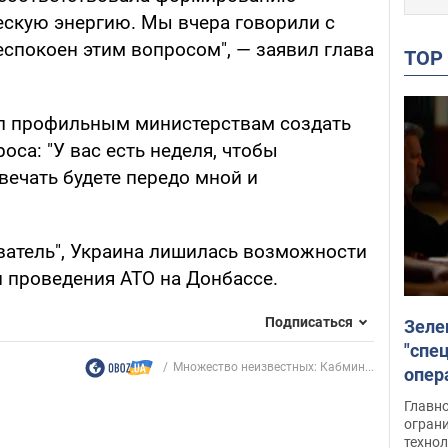
ескую энергию. Мы вчера говорили с
еспокоен этим вопросом", — заявил глава
TO
л профильным министерствам создать
са: "У вас есть неделя, чтобы
вечать будете передо мной и
ватель", Украина лишилась возможности
 проведения АТО на Донбассе.
Подписаться
Зеле
"спе
Множество неизвестных: Кабмин...
опер
зада
Главн
огран
техно