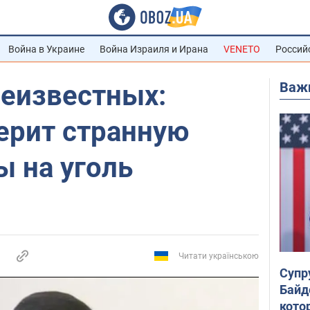
Война в Украине
Война Израиля и Ирана
VENETO
Россий
Важ
еизвестных:
ерит странную
 на уголь
Читати українською
Супр
Байд
кото