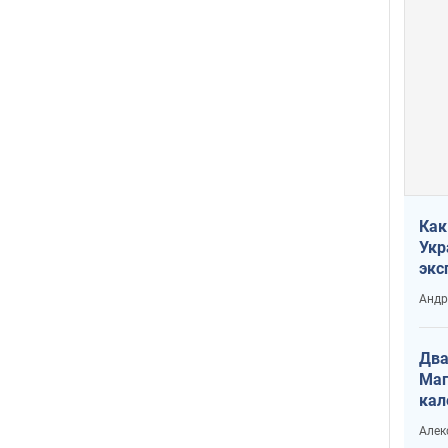
Как
Укр
экс
неф
Андр
Два
Маг
кал
Алек