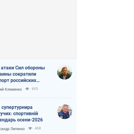
 атаки Сил обороны
аины сократили
порт российских
тепродуктов
693
ей Клименко
 супертурнира
учих: спортивній
ендарь осени-2026
468
сандр Липенко