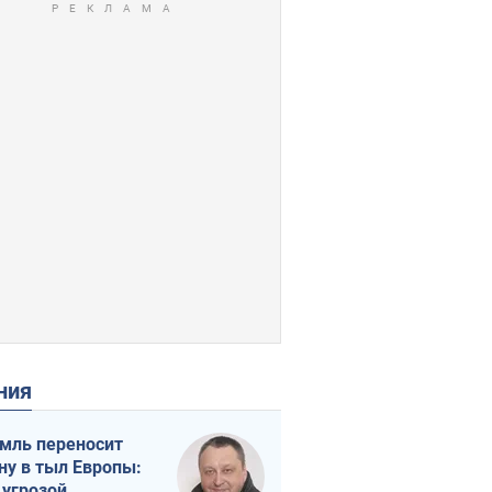
ения
мль переносит
ну в тыл Европы:
 угрозой