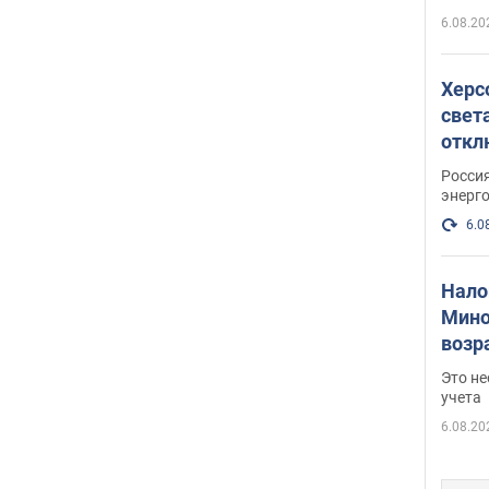
6.08.20
Херс
свет
откл
энер
Росси
энерг
6.0
Нало
Мино
возра
нужн
Это н
учета
6.08.20