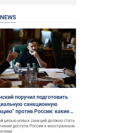
P NEWS
нский поручил подготовить
циальную санкционную
ацию" против России: какие
чи поставил президент. Фото
ой целью новых санкций должно стать
ичение доступа России к иностранным
логиям