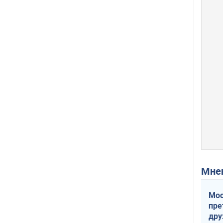
Мн
Мос
пре
др