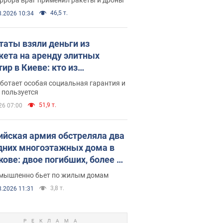
46,5 т.
8.2026 10:34
таты взяли деньги из
ета на аренду элитных
ир в Киеве: кто из
аментариев просил средства
ботает особая социальная гарантия и
е поселился
 пользуется
51,9 т.
26 07:00
ийская армия обстреляла два
дних многоэтажных дома в
кове: двое погибших, более 20
радавших
умышленно бьет по жилым домам
3,8 т.
8.2026 11:31