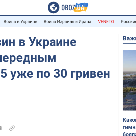
Война в Украине
Война Израиля и Ирана
VENETO
Россий
Важ
ин в Украине
очередным
5 уже по 30 гривен
Како
гимн
боял