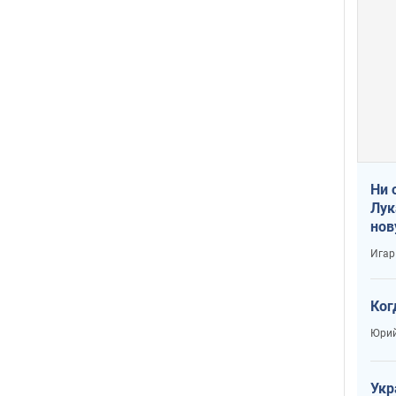
Ни 
Лук
нов
Игар
Ког
Юрий
Укр