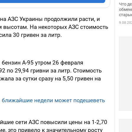
прин
Что де
обме
обмен
стары
таки
 на АЗС Украины продолжили расти, и
9.08.20
 высотам. На некоторых АЗС стоимость
сила 30 гривен за литр.
р бензин А-95 утром 26 февраля
-92 по 29,94 гривни за литр. Стоимость
жала за сутки сразу на 5,50 гривен на
 в ближайшие недели может подешеветь
ейшие сети АЗС повысили цены на 1-2,70
ие, это привело к значительному росту