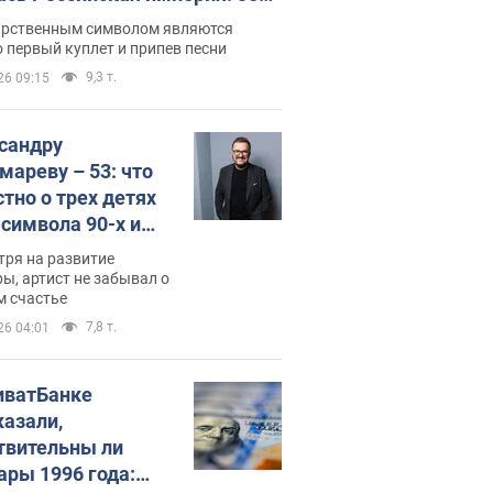
 не рассказывают в школе
арственным символом являются
 первый куплет и припев песни
9,3 т.
26 09:15
сандру
мареву – 53: что
стно о трех детях
-символа 90-х и
они выглядят
тря на развитие
ы, артист не забывал о
м счастье
7,8 т.
26 04:01
иватБанке
казали,
твительны ли
ары 1996 года: