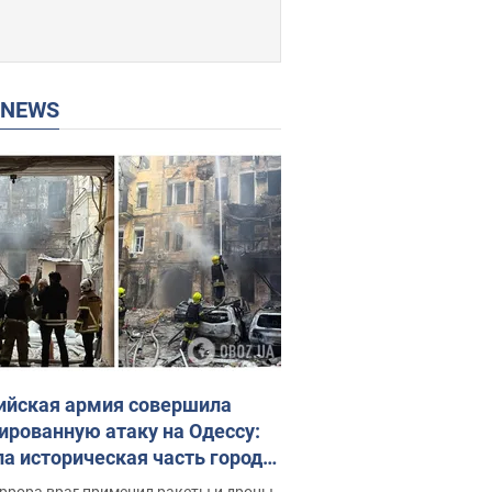
P NEWS
ийская армия совершила
ированную атаку на Одессу:
ла историческая часть города,
 пострадавшие. Фото и видео
ррора враг применил ракеты и дроны