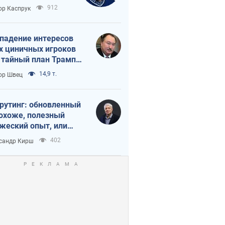
вращается в
912
ор Каспрук
исимость России
Китая
падение интересов
х циничных игроков
 тайный план Трампа
утина?
14,9 т.
ор Швец
рутинг: обновленный
похоже, полезный
жеский опыт, или
лектика
402
сандр Кирш
бовательной трусости