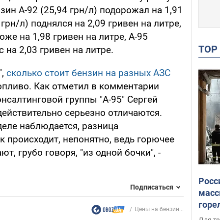
зин А-92 (25,94 грн/л) подорожал на 1,91
 грн/л) поднялся на 2,09 гривен на литре,
оже на 1,98 гривен на литре, А-95
TO
 на 2,03 гривен на литре.
",
сколько стоит бензин на разных АЗС
 топливо. Как отметил в комментарии
нсалтинговой группы "А-95" Сергей
действительно серьезно отличаются.
деле наблюдается, разница
к происходит, непонятно, ведь горючее
т, грубо говоря, "из одной бочки", -
Росс
Подписаться
масс
горе
Цены на бензин...
есть
Для те