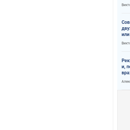
пре
Викт
зав
от 
Сов
дву
или
и П
Викт
Рек
и, 
вра
Диа
Алек
тре