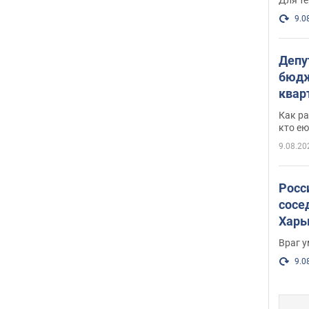
9.0
Депу
бюдж
кварт
парл
Как ра
и гд
кто ею
9.08.20
Росс
сосе
Харь
пост
Враг 
9.0