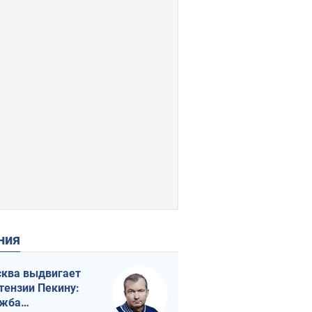
ения
ква выдвигает
тензии Пекину:
ужба