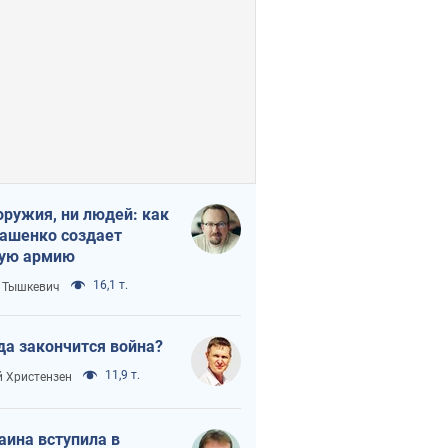
оружия, ни людей: как
ашенко создает
ую армию
16,1 т.
 Тышкевич
да закончится война?
11,9 т.
 Христензен
аина вступила в