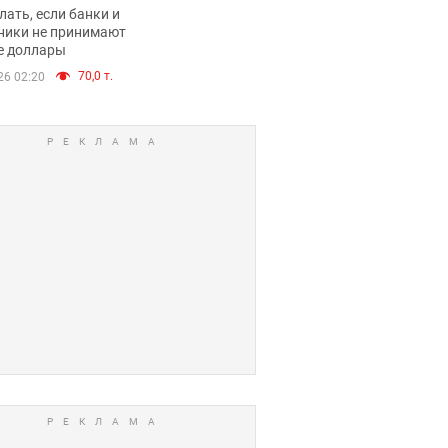
имают ли
лать, если банки и
нники и банки
ники не принимают
е доллары
е купюры
70,0 т.
26 02:20