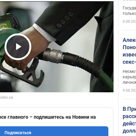
этом
Госуд
только
9.08.20
Алек
Поно
изве
Play Video
секс
как 
Несмо
карьер
лично
9.08.20
В Пр
расс
рсе главного – подпишитесь на Новини на
дейс
долл
Подписаться