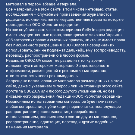
материал в первом абзаце материала.
Все материалы на этом сайте, в том числе интервью, статьи,
исследования – служебные произведения журналистов
редакции, исключительные имущественные права на которые
принадлежат ООО «Золотая середина».
На все опубликованные фотоматериалы Getty Images редакция
имеет имущественные права, защищаемые законом Украины
«Об авторских правах и смежных правах», никто не имеет права
без письменного разрешения ООО «Золотая середина» их
использовать, они не подлежат дальнейшему воспроизводству,
переводу, распространению в любой форме.
Редакция OBOZ.UA может не разделять точку зрения,
изложенную в авторском материале. За достоверность
информации, размещенной в рекламных материалах,
ответственность несет рекламодатель.
Запрещено использование материалов размещенных на этом
сайте, даже с указанием гиперссылки на страницу этого сайта,
логотипа OBOZ.UA или любого другого упоминания, но без
письменного разрешения Редакции/ООО «Золотая середина»
Незаконным использованием материалов будет считаться:
любое копирование, публикация, перепечатка, последующее
распространение, использование, переработка с
использованием, включением в состав других материалов,
распространение, адаптация, перевод и другие подобные
изменения материала.