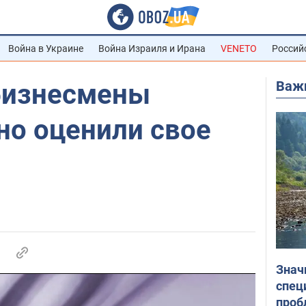
Война в Украине
Война Израиля и Ирана
VENETO
Россий
Важ
бизнесмены
но оценили свое
Знач
спец
проб