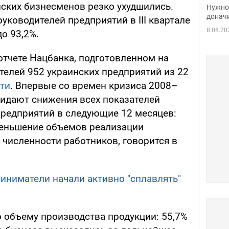
судь
ских бизнесменов резко ухудшились.
Нужно 
неож
донач
ководителей предприятий в III квартале
8.08.20
до 93,2%.
отчете Нацбанка, подготовленном на
телей 952 украинских предприятий из 22
ти
. Впервые со времен кризиса 2008–
идают снижения всех показателей
предприятий в следующие 12 месяцев:
меньшение объемов реализации
 численности работников, говорится в
иниматели начали активно "сплавлять"
о объему производства продукции: 55,7%