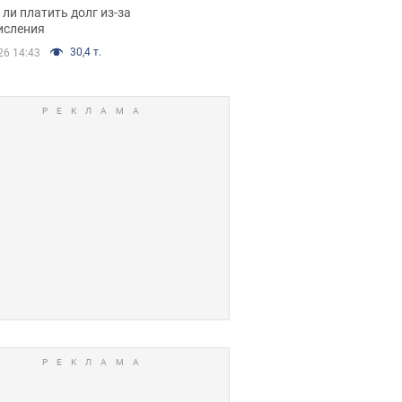
я вынес
ли платить долг из-за
иданное решение
исления
30,4 т.
26 14:43