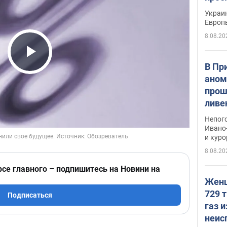
гран
Украин
Европ
8.08.20
Play Video
В Пр
аном
прош
ливе
прев
Непог
Виде
Ивано
и кур
8.08.20
рсе главного – подпишитесь на Новини на
Женщ
729 т
Подписаться
газ 
неис