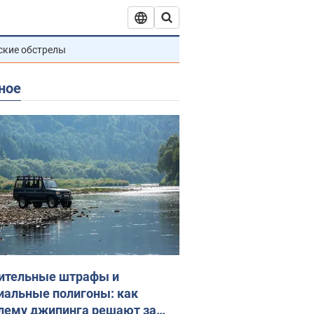
ские обстрелы
ное
ительные штрафы и
иальные полигоны: как
лему джипинга решают за