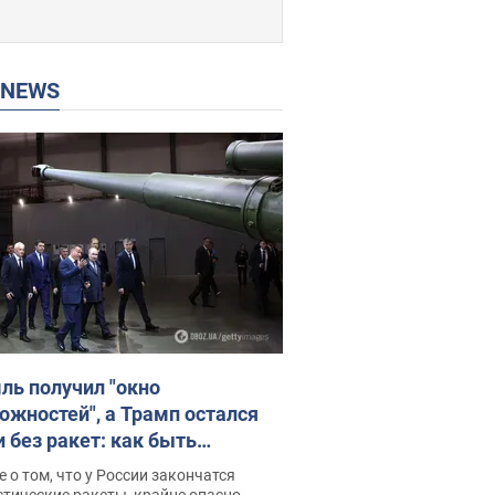
P NEWS
ль получил "окно
ожностей", а Трамп остался
и без ракет: как быть
ине? Интервью с Мельником
 о том, что у России закончатся
тические ракеты, крайне опасно,