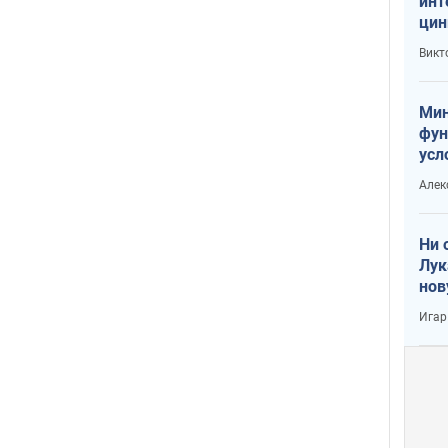
инт
цин
или
Викт
Тра
Мин
фун
усл
вое
Алек
Ни 
Лук
нов
Игар