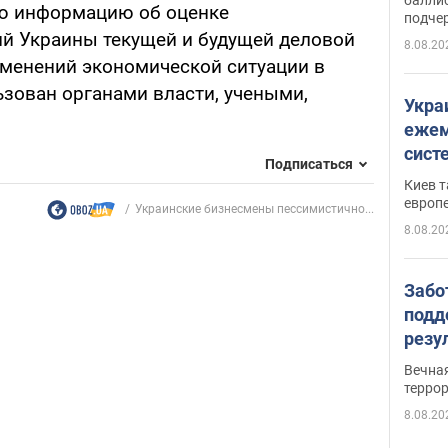
ю информацию об оценке
подче
й Украины текущей и будущей деловой
8.08.20
зменений экономической ситуации в
ьзован органами власти, учеными,
Укра
ежем
сист
Подписаться
Зеле
Киев т
европ
Украинские бизнесмены пессимистично...
8.08.20
Забо
подд
резу
обла
Вечна
киев
терро
8.08.20