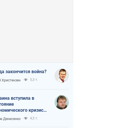
да закончится война?
5,3 т.
 Христензен
аина вступила в
тояние
номического кризиса.
ь ли свет в конце
4,5 т.
м Денисенко
неля?