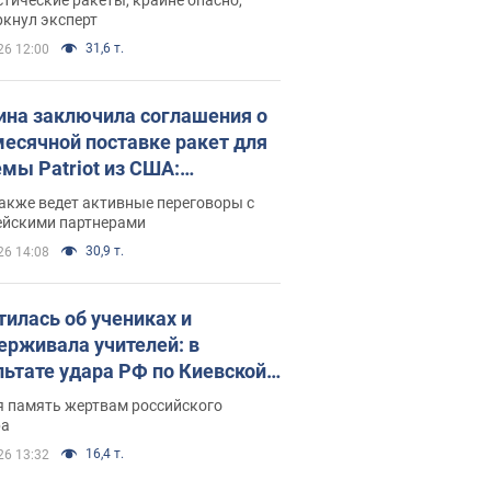
ркнул эксперт
31,6 т.
26 12:00
ина заключила соглашения о
есячной поставке ракет для
емы Patriot из США:
нский раскрыл подробности
акже ведет активные переговоры с
ейскими партнерами
30,9 т.
26 14:08
тилась об учениках и
ерживала учителей: в
льтате удара РФ по Киевской
сти погибли директор
я память жертвам российского
ского лицея, её муж и внук
ра
16,4 т.
26 13:32