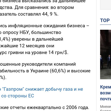
о бизнеса высказались за дальнейшее
ства. Для сравнения: во втором
азатель составлял 44, 9 %.
TO
ись инфляционные ожидания бизнеса –
но опросу НБУ, большинство
1,4%) уверены в дальнейшей
ижайшие 12 месяцев они
рс гривни на уровне 14 грн/$.
рошенные руководители компаний
абильность в Украине (60,6%) и высокие
%).
Крем
 "Газпром" снижает добычу газа и не
возм
 со стороны ЕС
почт
Укра
Мнение
кие отчеты ежеквартально с 2006 года.
баллис