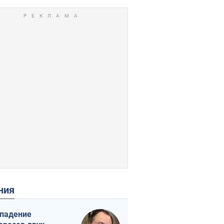
ения
падение