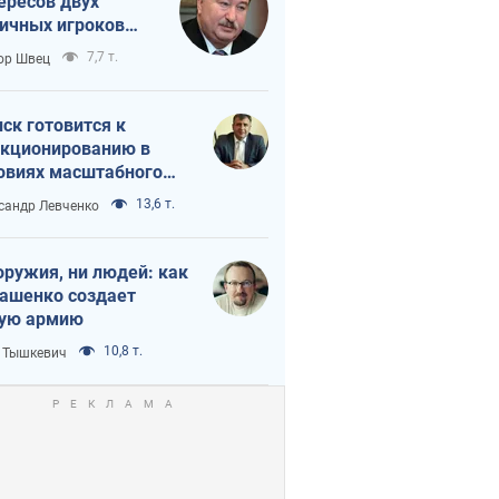
ересов двух
ичных игроков
 тайный план
7,7 т.
ор Швец
мпа и Путина?
ск готовится к
кционированию в
овиях масштабного
нного кризиса
13,6 т.
сандр Левченко
оружия, ни людей: как
ашенко создает
ую армию
10,8 т.
 Тышкевич