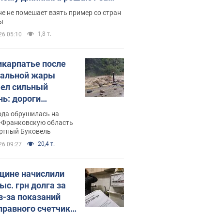
ицей
е не помешает взять пример со стран
ы
1,8 т.
26 05:10
икарпатье после
альной жары
ел сильный
нь: дороги
ратились в реки.
ода обрушилась на
о
-Франковскую область
ортный Буковель
20,4 т.
26 09:27
ине начислили
ыс. грн долга за
из-за показаний
правного счетчика: