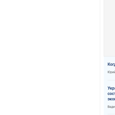
Ког
Юрий
Укр
сос
эко
Ест
Вади
тун