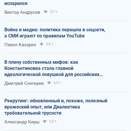
испарился
Виктор Андрусив
5,7 т.
Война и медиа: политика перешла в соцсети,
а СМИ играют по правилам YouTube
Павел Казарин
3,0 т.
В плену собственных мифов: как
Константиновка стала главной
идеологической ловушкой для российских
оккупантов
Дмитрий Снегирев
6,3 т.
Рекрутинг: обновленный и, похоже, полезный
вражеский опыт, или Диалектика
требовательной трусости
Александр Кирш
5,3 т.