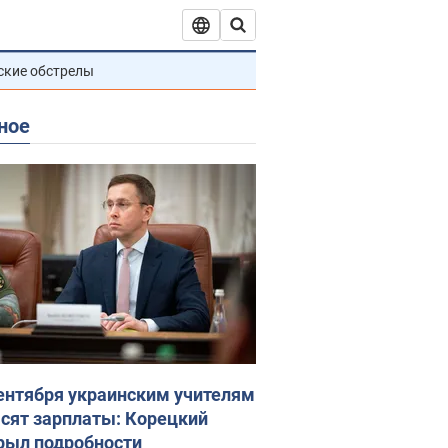
ские обстрелы
ное
сентября украинским учителям
сят зарплаты: Корецкий
рыл подробности