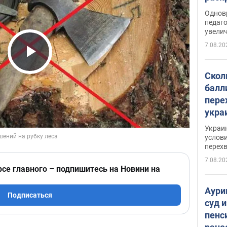
Однов
педаг
увелич
7.08.20
Play Video
Скол
балл
пере
укра
июле
Украи
назв
услови
перех
7.08.20
рсе главного – подпишитесь на Новини на
Аури
Подписаться
суд 
пенс