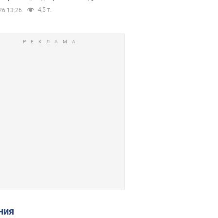
4,5 т.
26 13:26
ения