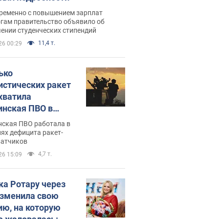
ременно с повышением зарплат
огам правительство объявило об
ении студенческих стипендий
11,4 т.
26 00:29
ько
истических ракет
хватила
инская ПВО в
: в Минобороны
нская ПВО работала в
али цифру
ях дефицита ракет-
ватчиков
4,7 т.
26 15:09
ка Ротару через
изменила свою
ию, на которую