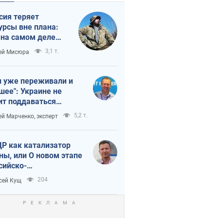
сия теряет
урсы вне плана:
 на самом деле
тует темп войны
3,1 т.
ей Мисюра
 уже переживали и
шее": Украине не
ит поддаваться
аянию из-за
5,2 т.
ей Марченко, эксперт
етного террора
Р как катализатор
ны, или О новом этапе
сийско-
ерокорейского союза
204
сей Кущ