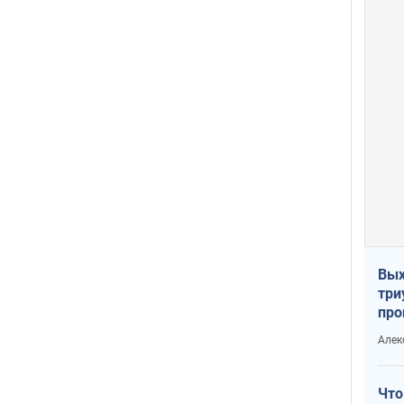
Вых
три
про
хок
Алек
Что