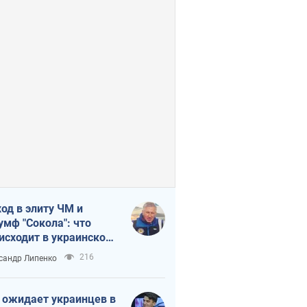
од в элиту ЧМ и
умф "Сокола": что
исходит в украинском
кее
216
сандр Липенко
 ожидает украинцев в