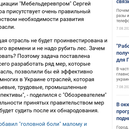
связ
оциации "Мебельдеревпром" Сергей
жало
Почем
ра присутствует очень правильный
разы и
рством необходимости развития
телеф
асли.
7.08.20
я отрасль не будет проинвестирована и
"Раб
ого времени и не надо рубить лес. Зачем
полу
овать? Поэтому задача поставлена
для 
его разработать ряд мер, которые
докл
В част
расль, позволили бы ей эффективно
новы
главн
емногих в Украине отраслей, которая
украи
рьевые, трудовые, промышленные
7.08.20
пективы", - поделился с "Обозревателем"
вильности принятых правительством мер
В ок
удет судить после их обнародования.
прог
подн
бавил "головной боли" малому и
виде
Город,