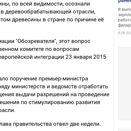
ране
ины, по всей видимости, осознали
скол
В вып
 в деревообрабатывающей отрасли,
певи
зарпла
том древесины в стране по причине её
работ
филар
8.08.20
ации "Обозревателя", этот вопрос
венном комитете по вопросам
европейской интеграции 23 января 2015
ало поручение премьер-министра
яду министерств и ведомств отработать
щения выдачи разрешений на проведение
 решения по стимулированию развития
асли.
лава правительства отвел две недели.