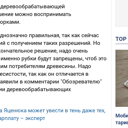
й деревообрабатывающей
шение можно воспринимать
ворками.
днозначно правильная, так как сейчас
TO
ий с получением таких разрешений. Но
кончательное решение, надо очень
 именно рубки будут запрещены, чтоб это
ким потребителям древесины. Надо
систости, так как он отличается в
 заявили в комментарии "Обозревателю"
ции деревообрабатывающих
 Яценюка может увести в тень даже тех,
Моби
арплату – эксперт
тари