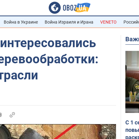
Война в Украине
Война Израиля и Ирана
VENETO
Россий
Важ
аинтересовались
еревообработки:
трасли
С 1 
повы
раск