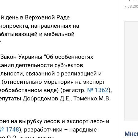
7.08.20
ий день в Верховной Раде
нопроекта, направленных на
абатывающей и мебельной
:
 Закон Украины "Об особенностях
вания деятельности субъектов
льности, связанной с реализацией и
 (относительно моратория на экспорт
еобработанном виде) (регистр.
№ 1362
),
епутаты Добродомов Д.Е., Томенко М.В.
рия на вырубку лесов и экспорт лесо- и
№ 1748
), разработчики – народные
Мн
й О.О. и ряд других.