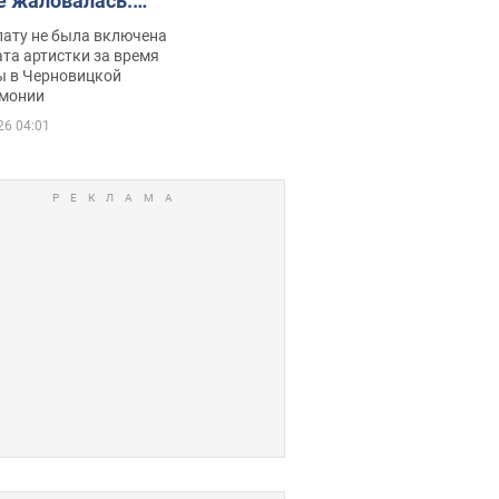
е жаловалась:
ько получала
лату не была включена
ца
та артистки за время
ы в Черновицкой
монии
26 04:01