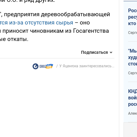
Рос
ь", предприятия деревообрабатывающей
рес
ся из-за отсутствия сырья
– оно
кто
дик
и приносит чиновникам из Госагентства
Серг
ые откаты.
"Мы
Подписаться
худ
сто
У Яценюка заинтересовались...
отч
Серг
рак
КНД
вой
рос
сев
Алек