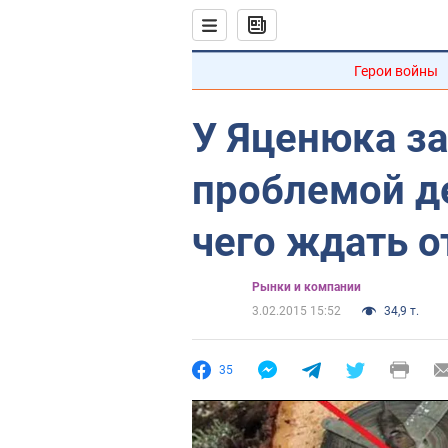
Герои войны
У Яценюка з
проблемой д
чего ждать о
Рынки и компании
3.02.2015 15:52
34,9 т.
35