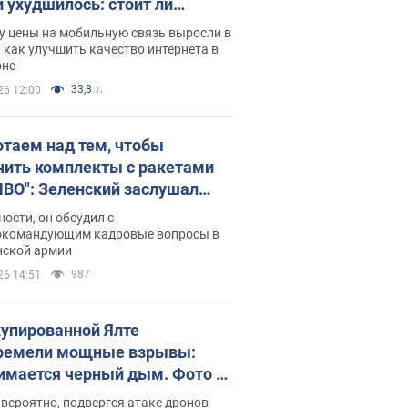
и ухудшилось: стоит ли
ваться на цены
у цены на мобильную связь выросли в
 как улучшить качество интернета в
оне
33,8 т.
26 12:00
отаем над тем, чтобы
чить комплекты с ракетами
ПВО": Зеленский заслушал
ад Драпатого и объявил о
ности, он обсудил с
х мерах
окомандующим кадровые вопросы в
нской армии
987
26 14:51
купированной Ялте
ремели мощные взрывы:
имается черный дым. Фото и
о
 вероятно, подвергся атаке дронов