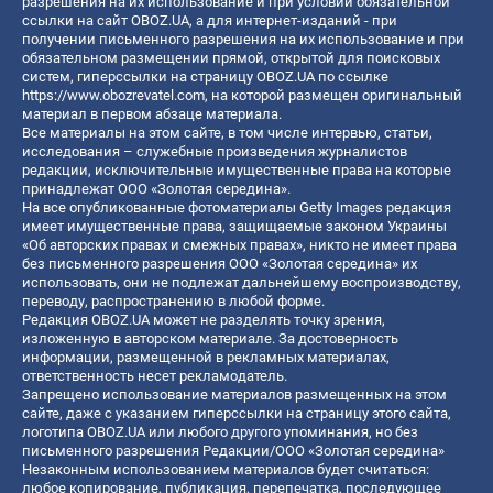
разрешения на их использование и при условии обязательной
ссылки на сайт OBOZ.UA, а для интернет-изданий - при
получении письменного разрешения на их использование и при
обязательном размещении прямой, открытой для поисковых
систем, гиперссылки на страницу OBOZ.UA по ссылке
https://www.obozrevatel.com
, на которой размещен оригинальный
материал в первом абзаце материала.
Все материалы на этом сайте, в том числе интервью, статьи,
исследования – служебные произведения журналистов
редакции, исключительные имущественные права на которые
принадлежат ООО «Золотая середина».
На все опубликованные фотоматериалы Getty Images редакция
имеет имущественные права, защищаемые законом Украины
«Об авторских правах и смежных правах», никто не имеет права
без письменного разрешения ООО «Золотая середина» их
использовать, они не подлежат дальнейшему воспроизводству,
переводу, распространению в любой форме.
Редакция OBOZ.UA может не разделять точку зрения,
изложенную в авторском материале. За достоверность
информации, размещенной в рекламных материалах,
ответственность несет рекламодатель.
Запрещено использование материалов размещенных на этом
сайте, даже с указанием гиперссылки на страницу этого сайта,
логотипа OBOZ.UA или любого другого упоминания, но без
письменного разрешения Редакции/ООО «Золотая середина»
Незаконным использованием материалов будет считаться:
любое копирование, публикация, перепечатка, последующее