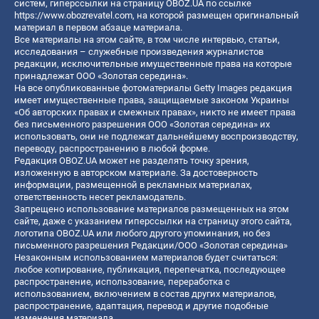
систем, гиперссылки на страницу OBOZ.UA по ссылке
https://www.obozrevatel.com
, на которой размещен оригинальный
материал в первом абзаце материала.
Все материалы на этом сайте, в том числе интервью, статьи,
исследования – служебные произведения журналистов
редакции, исключительные имущественные права на которые
принадлежат ООО «Золотая середина».
На все опубликованные фотоматериалы Getty Images редакция
имеет имущественные права, защищаемые законом Украины
«Об авторских правах и смежных правах», никто не имеет права
без письменного разрешения ООО «Золотая середина» их
использовать, они не подлежат дальнейшему воспроизводству,
переводу, распространению в любой форме.
Редакция OBOZ.UA может не разделять точку зрения,
изложенную в авторском материале. За достоверность
информации, размещенной в рекламных материалах,
ответственность несет рекламодатель.
Запрещено использование материалов размещенных на этом
сайте, даже с указанием гиперссылки на страницу этого сайта,
логотипа OBOZ.UA или любого другого упоминания, но без
письменного разрешения Редакции/ООО «Золотая середина»
Незаконным использованием материалов будет считаться:
любое копирование, публикация, перепечатка, последующее
распространение, использование, переработка с
использованием, включением в состав других материалов,
распространение, адаптация, перевод и другие подобные
изменения материала.