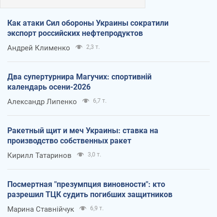
Как атаки Сил обороны Украины сократили
экспорт российских нефтепродуктов
Андрей Клименко
2,3 т.
Два супертурнира Магучих: спортивній
календарь осени-2026
Александр Липенко
6,7 т.
Ракетный щит и меч Украины: ставка на
производство собственных ракет
Кирилл Татаринов
3,0 т.
Посмертная "презумпция виновности": кто
разрешил ТЦК судить погибших защитников
Марина Ставнійчук
6,9 т.