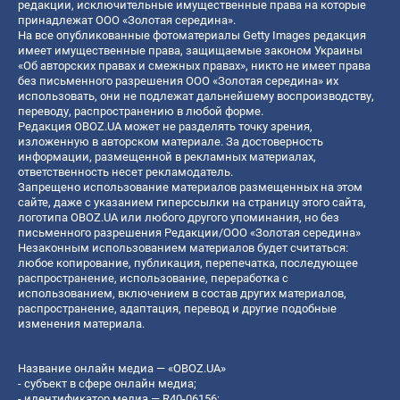
редакции, исключительные имущественные права на которые
принадлежат ООО «Золотая середина».
На все опубликованные фотоматериалы Getty Images редакция
имеет имущественные права, защищаемые законом Украины
«Об авторских правах и смежных правах», никто не имеет права
без письменного разрешения ООО «Золотая середина» их
использовать, они не подлежат дальнейшему воспроизводству,
переводу, распространению в любой форме.
Редакция OBOZ.UA может не разделять точку зрения,
изложенную в авторском материале. За достоверность
информации, размещенной в рекламных материалах,
ответственность несет рекламодатель.
Запрещено использование материалов размещенных на этом
сайте, даже с указанием гиперссылки на страницу этого сайта,
логотипа OBOZ.UA или любого другого упоминания, но без
письменного разрешения Редакции/ООО «Золотая середина»
Незаконным использованием материалов будет считаться:
любое копирование, публикация, перепечатка, последующее
распространение, использование, переработка с
использованием, включением в состав других материалов,
распространение, адаптация, перевод и другие подобные
изменения материала.
Название онлайн медиа — «OBOZ.UA»
- субъект в сфере онлайн медиа;
- идентификатор медиа — R40-06156;