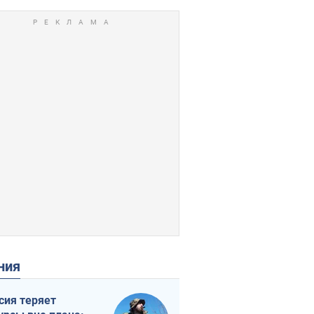
ения
сия теряет