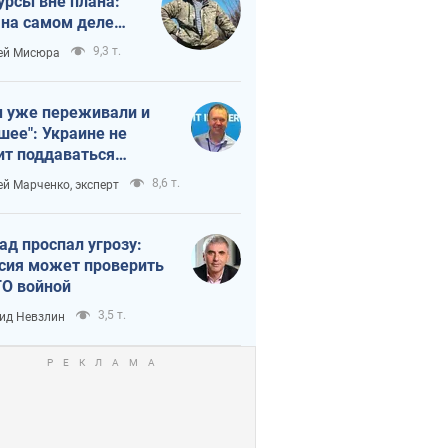
урсы вне плана:
 на самом деле
тует темп войны
9,3 т.
ей Мисюра
 уже переживали и
шее": Украине не
ит поддаваться
аянию из-за
8,6 т.
ей Марченко, эксперт
етного террора
ад проспал угрозу:
сия может проверить
О войной
3,5 т.
ид Невзлин