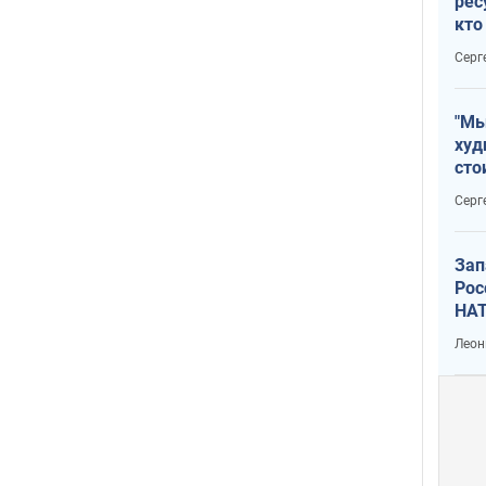
рес
кто
дик
Серг
"Мы
худ
сто
отч
Серг
рак
Зап
Рос
НАТ
Леон