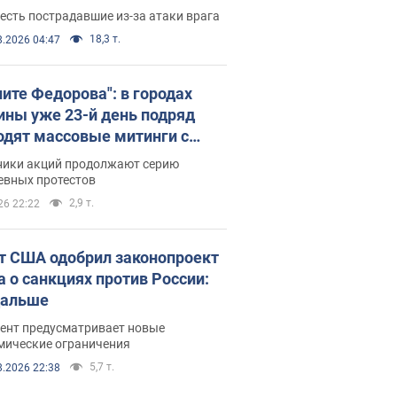
есть пострадавшие из-за атаки врага
18,3 т.
8.2026 04:47
ните Федорова": в городах
ины уже 23-й день подряд
одят массовые митинги с
атами. Фото и видео
ники акций продолжают серию
евных протестов
2,9 т.
26 22:22
т США одобрил законопроект
а о санкциях против России:
дальше
ент предусматривает новые
мические ограничения
5,7 т.
8.2026 22:38