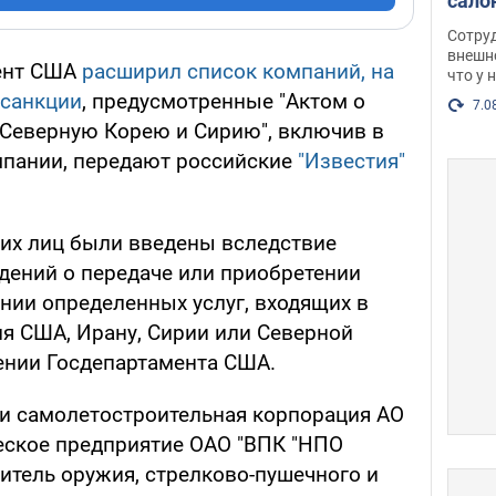
сало
оско
Сотру
посл
внешн
ент США
расширил список компаний, на
что у 
разг
 санкции
, предусмотренные "Актом о
Фото
7.0
 Северную Корею и Сирию", включив в
мпании, передают российские
"Известия"
их лиц были введены вследствие
дений о передаче или приобретении
ании определенных услуг, входящих в
ля США, Ирану, Сирии или Северной
щении Госдепартамента США.
али самолетостроительная корпорация АО
ческое предприятие ОАО "ВПК "НПО
итель оружия, стрелково-пушечного и