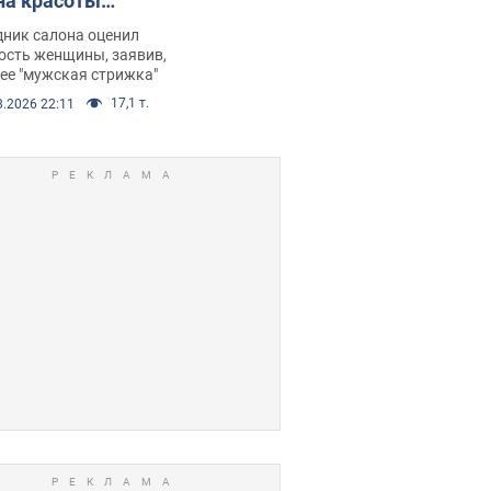
на красоты
рбил женщину
дник салона оценил
е химиотерапии,
ость женщины, заявив,
нее "мужская стрижка"
орелся скандал.
17,1 т.
8.2026 22:11