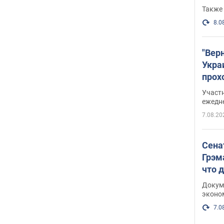
Также 
8.0
"Вер
Укра
прох
плак
Участ
ежедн
7.08.20
Сена
Грэм
что 
Докум
эконо
7.0