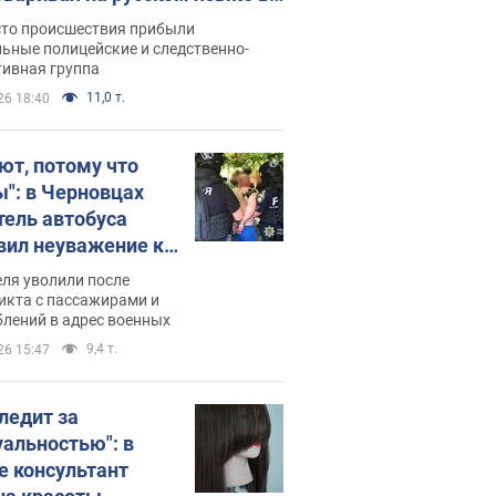
рутке: полиция составила
сто происшествия прибыли
нистративный протокол.
ьные полицейские и следственно-
тивная группа
о
11,0 т.
26 18:40
ют, потому что
ы": в Черновцах
тель автобуса
вил неуважение к
инским военным и
ля уволили после
тился за это.
икта с пассажирами и
лений в адрес военных
о
9,4 т.
26 15:47
следит за
уальностью": в
е консультант