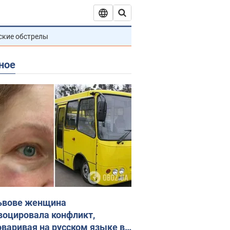
ские обстрелы
ное
ьвове женщина
воцировала конфликт,
оваривая на русском языке в