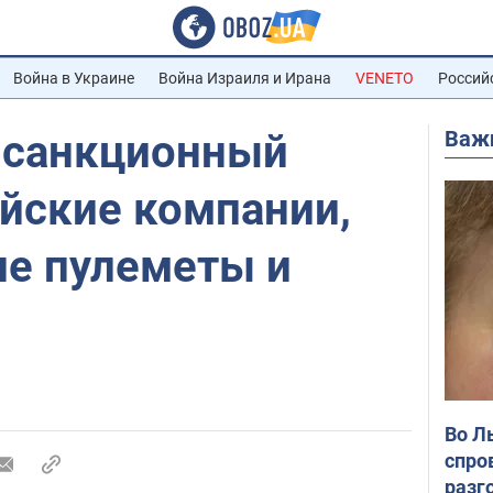
Война в Украине
Война Израиля и Ирана
VENETO
Россий
Важ
 санкционный
йские компании,
е пулеметы и
Во Л
спро
разг