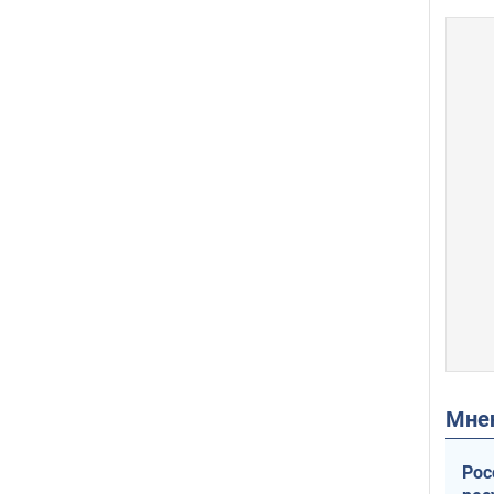
Мн
Рос