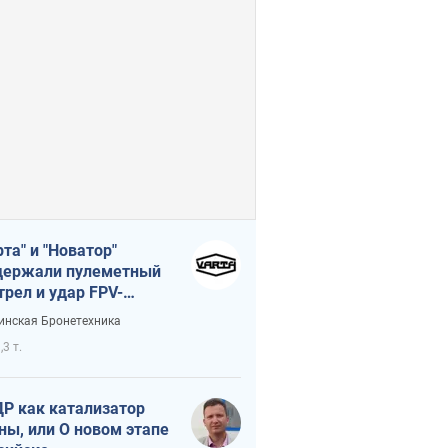
рта" и "Новатор"
ержали пулеметный
трел и удар FPV-
на, сохранив жизнь
инская Бронетехника
церу ВСУ
,3 т.
Р как катализатор
ны, или О новом этапе