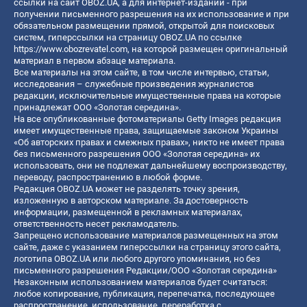
ссылки на сайт OBOZ.UA, а для интернет-изданий - при
получении письменного разрешения на их использование и при
обязательном размещении прямой, открытой для поисковых
систем, гиперссылки на страницу OBOZ.UA по ссылке
https://www.obozrevatel.com
, на которой размещен оригинальный
материал в первом абзаце материала.
Все материалы на этом сайте, в том числе интервью, статьи,
исследования – служебные произведения журналистов
редакции, исключительные имущественные права на которые
принадлежат ООО «Золотая середина».
На все опубликованные фотоматериалы Getty Images редакция
имеет имущественные права, защищаемые законом Украины
«Об авторских правах и смежных правах», никто не имеет права
без письменного разрешения ООО «Золотая середина» их
использовать, они не подлежат дальнейшему воспроизводству,
переводу, распространению в любой форме.
Редакция OBOZ.UA может не разделять точку зрения,
изложенную в авторском материале. За достоверность
информации, размещенной в рекламных материалах,
ответственность несет рекламодатель.
Запрещено использование материалов размещенных на этом
сайте, даже с указанием гиперссылки на страницу этого сайта,
логотипа OBOZ.UA или любого другого упоминания, но без
письменного разрешения Редакции/ООО «Золотая середина»
Незаконным использованием материалов будет считаться:
любое копирование, публикация, перепечатка, последующее
распространение, использование, переработка с