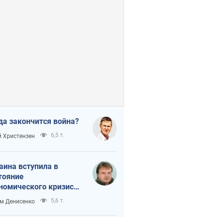
да закончится война?
6,5 т.
 Христензен
аина вступила в
тояние
номического кризиса.
ь ли свет в конце
5,6 т.
м Денисенко
неля?