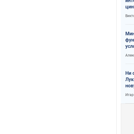
инт
цин
или
Викт
Тра
Мин
фун
усл
вое
Алек
Ни 
Лук
нов
Игар