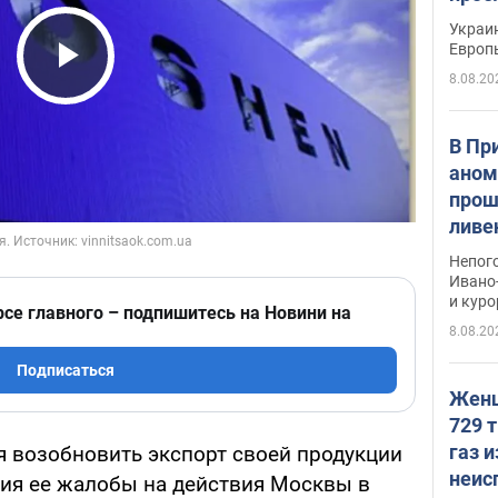
гран
Украин
Европ
8.08.20
Play Video
В Пр
аном
прош
ливе
прев
Непог
Виде
Ивано
и кур
рсе главного – подпишитесь на Новини на
8.08.20
Подписаться
Женщ
729 т
газ 
я возобновить экспорт своей продукции
неис
ия ее жалобы на действия Москвы в