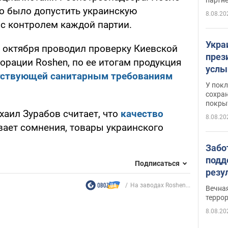
о было допустить украинскую
8.08.20
 с контролем каждой партии.
Укра
5 октября проводил проверку Киевской
през
орации Roshen, по ее итогам продукция
услы
тствующей санитарным требованиям
слож
У пок
кото
сохра
покрыт
"зол
хаил Зурабов считает, что
качество
8.08.20
ает сомнения, товары украинского
Забо
подд
Подписаться
резу
обла
На заводах Roshen...
Вечна
киев
терро
8.08.20