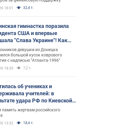
32,4 т.
26 18:01
инская гимнастка поразила
идента США и впервые
шала "Слава Украине"! Как
илась судьба Подкопаевой,
лонников девушки из Донецка
рая 30 лет назад завоевала
нился большой кусок коврового
ия с надписью "Атланта-1996"
ото" Олимпиады
7,2 т.
26 18:30
тилась об учениках и
ерживала учителей: в
льтате удара РФ по Киевской
сти погибли директор
я память жертвам российского
ского лицея, её муж и внук
ра
18,4 т.
26 13:32