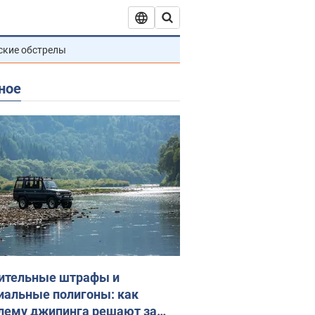
ские обстрелы
ное
ительные штрафы и
иальные полигоны: как
лему джипинга решают за