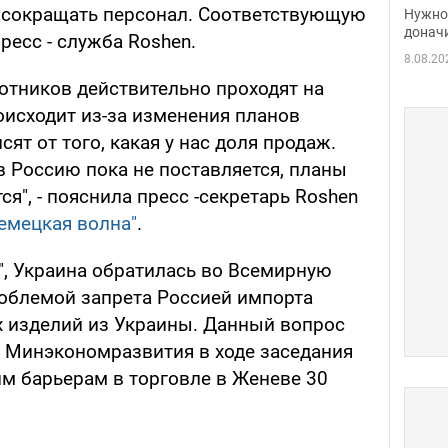
судь
 сокращать персонал. Соответствующую
Нужно 
неож
донач
есс - служба Roshen.
8.08.20
отников действительно проходят на
оисходит из-за изменения планов
ят от того, какая у нас доля продаж.
в Россию пока не поставляется, планы
я", - пояснила пресс -секретарь Roshen
емецкая волна"
.
", Украина обратилась во Всемирную
облемой запрета Россией импорта
 изделий из Украины. Данный вопрос
м
Минэкономразвития в ходе заседания
им барьерам в торговле в Женеве 30