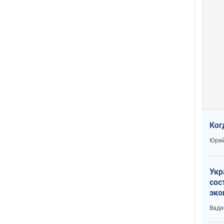
Ког
Юрий
Укр
сос
эко
Ест
Вади
тун