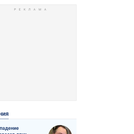
ения
падение