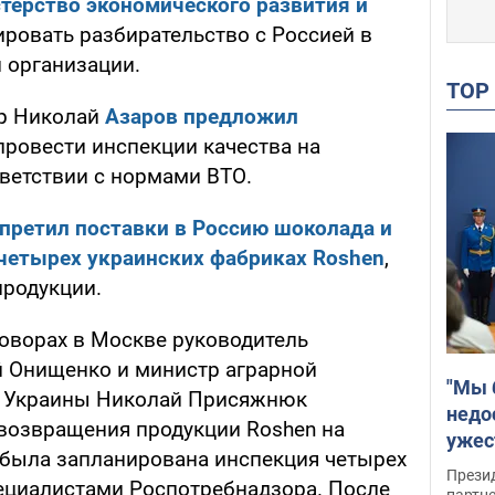
терство экономического развития и
ровать разбирательство с Россией в
 организации.
TO
тр Николай
Азаров предложил
ровести инспекции качества на
тветствии с нормами ВТО.
претил поставки в Россию шоколада и
четырех украинских фабриках Roshen
,
продукции.
говорах в Москве руководитель
й Онищенко и министр аграрной
"Мы 
я Украины Николай Присяжнюк
недо
возвращения продукции Roshen на
ужес
, была запланирована инспекция четырех
Росс
Прези
ециалистами Роспотребнадзора. После
партн