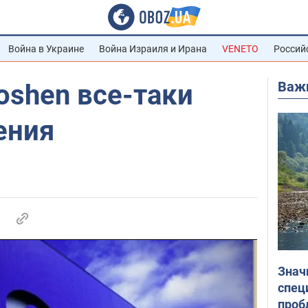
Война в Украине
Война Израиля и Ирана
VENETO
Россий
Важ
oshen все-таки
ения
Знач
спец
проб