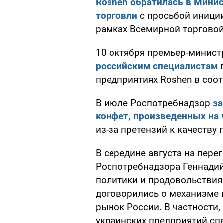
Roshen обратилась в Минис
торговли
с просьбой иниции
рамках Всемирной торговой
10 октября премьер-минис
российским специалистам
п
предприятиях Roshen в соо
В июле Роспотребнадзор
за
конфет, произведенных на 
из-за претензий к качеству 
В середине августа на пере
Роспотребнадзора Геннади
политики и продовольстви
договорились о механизме 
рынок России. В частности
украинских предприятий сп