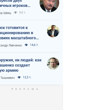
ересов двух
ичных игроков
 тайный план
9,0 т.
ор Швец
мпа и Путина?
ск готовится к
кционированию в
овиях масштабного
нного кризиса
14,6 т.
сандр Левченко
оружия, ни людей: как
ашенко создает
ую армию
12,3 т.
 Тышкевич