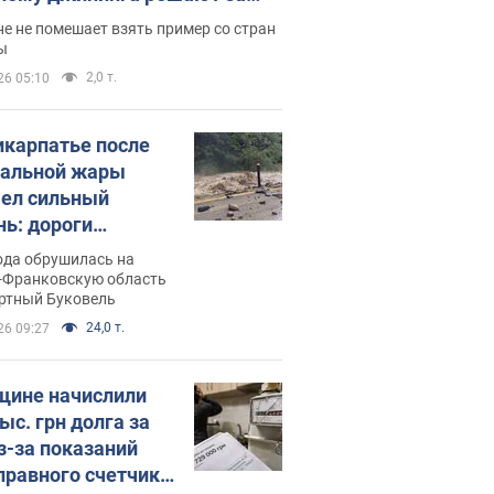
ицей
е не помешает взять пример со стран
ы
2,0 т.
26 05:10
икарпатье после
альной жары
ел сильный
нь: дороги
ратились в реки.
ода обрушилась на
о
-Франковскую область
ортный Буковель
24,0 т.
26 09:27
ине начислили
ыс. грн долга за
из-за показаний
правного счетчика: