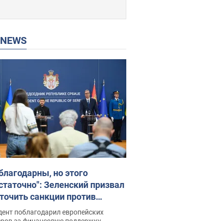
P NEWS
благодарны, но этого
статочно": Зеленский призвал
точить санкции против
ии
дент поблагодарил европейских
еров за финансовую поддержку