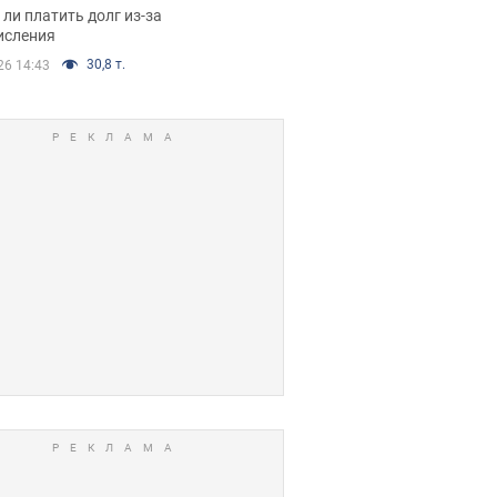
я вынес
ли платить долг из-за
иданное решение
исления
30,8 т.
26 14:43