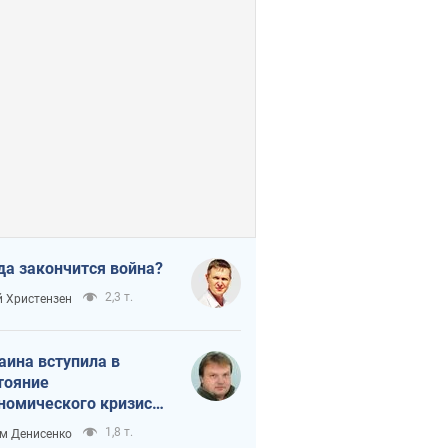
да закончится война?
2,3 т.
 Христензен
аина вступила в
тояние
номического кризиса.
ь ли свет в конце
1,8 т.
м Денисенко
неля?