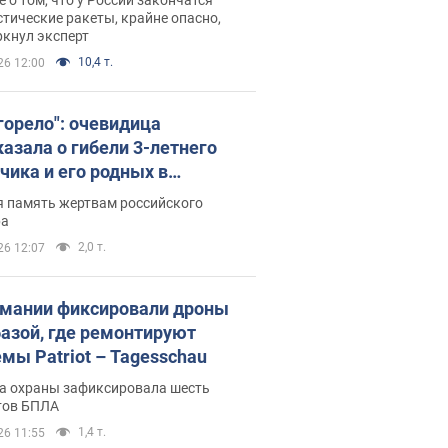
тические ракеты, крайне опасно,
ркнул эксперт
10,4 т.
26 12:00
 горело": очевидица
казала о гибели 3-летнего
чика и его родных в
льтате атаки РФ на Киевскую
я память жертвам российского
сть. Видео и фото
ра
2,0 т.
26 12:07
рмании фиксировали дроны
базой, где ремонтируют
емы Patriot – Tagesschau
а охраны зафиксировала шесть
тов БПЛА
1,4 т.
26 11:55