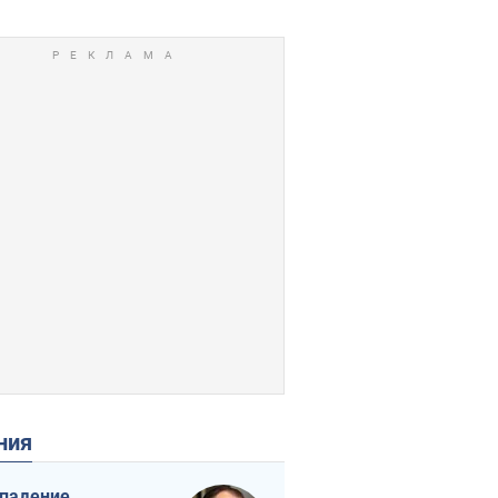
ения
падение