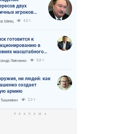
ересов двух
ичных игроков
 тайный план
4,5 т.
ор Швец
мпа и Путина?
ск готовится к
кционированию в
овиях масштабного
нного кризиса
8,8 т.
сандр Левченко
оружия, ни людей: как
ашенко создает
ую армию
2,3 т.
 Тышкевич