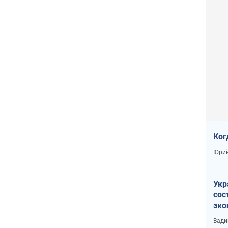
Ког
Юрий
Укр
сос
эко
Ест
Вади
тун