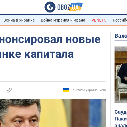
Война в Украине
Война Израиля и Ирана
VENETO
Россий
Важ
нонсировал новые
ынке капитала
Читати українською
Сауд
Паки
анал