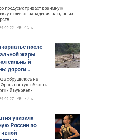
ор предусматривает взаимную
жку в случае нападения на одно из
арств
4,5 т.
26 00:22
икарпатье после
альной жары
ел сильный
нь: дороги
ратились в реки.
ода обрушилась на
о
-Франковскую область
ортный Буковель
7,7 т.
26 09:27
атия унизила
ную России по
тивной