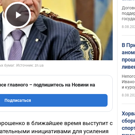
Догов
поддер
госуд
Play Video
8.08.20
В Пр
аном
прош
ливе
прев
Непог
Виде
Ивано
рсе главного – подпишитесь на Новини на
и кур
8.08.20
Подписаться
Хорв
сбор
орошенко в ближайшее время выступит с
спор
ательными инициативами для усиления