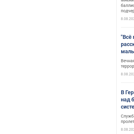
баллис
подче
8.08.20
"Всё
расс
маль
резу
Вечна
обла
терро
8.08.20
В Ге
над 
сист
Служб
проле
8.08.20