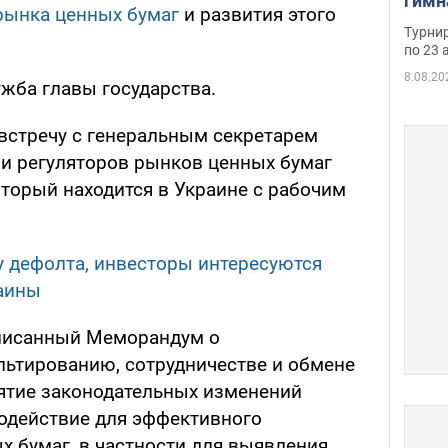
гимн
рынка ценных бумаг
и развития этого
офиц
Турнир
на ч
по 23 
осно
8.08.20
жба главы государства.
 встречу с генеральным секретарем
и регуляторов рынков ценных бумаг
оторый находится в Украине с рабочим
у дефолта, инвесторы интересуются
раины
писанный Меморандум о
ьтированию, сотрудничестве и обмене
ятие законодательных изменений
одействие для эффективного
х бумаг, в частности для выявления