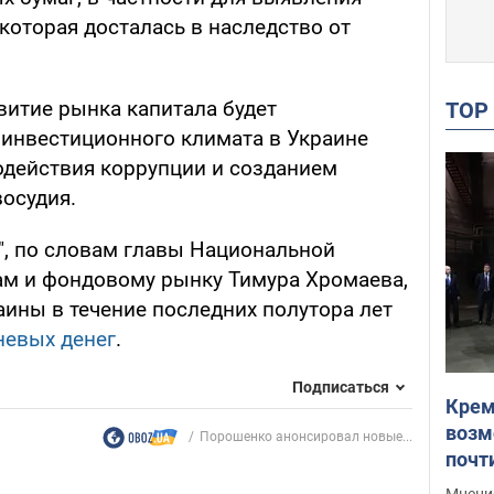
которая досталась в наследство от
витие рынка капитала будет
TO
инвестиционного климата в Украине
одействия коррупции и созданием
осудия.
", по словам главы Национальной
ам и фондовому рынку Тимура Хромаева,
ины в течение последних полутора лет
невых денег
.
Подписаться
Крем
возм
Порошенко анонсировал новые...
почт
Укра
Мнение