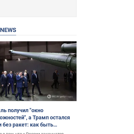
P NEWS
ль получил "окно
ожностей", а Трамп остался
и без ракет: как быть
ине? Интервью с Мельником
 о том, что у России закончатся