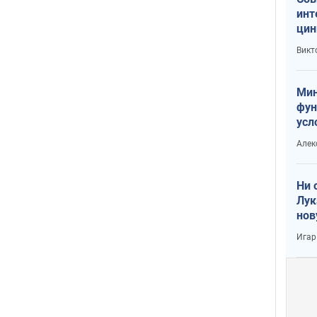
инт
цин
или
Викт
Тра
Мин
фун
усл
вое
Алек
Ни 
Лук
нов
Игар